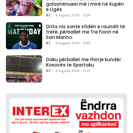
golashënuesi më i mirë në Kupën
e Ligës
N.T.
-
6 August, 2026 - 12:36
Drita nis sonte sfidën e raundit të
tretë, përballet me Tre Fiorin në
San Marino
N.T.
-
6 August, 2026 - 12:30
Daku përballet me thirrje kundër
Kosovës te Spartaku
N.T.
-
6 August, 2026 - 12:27