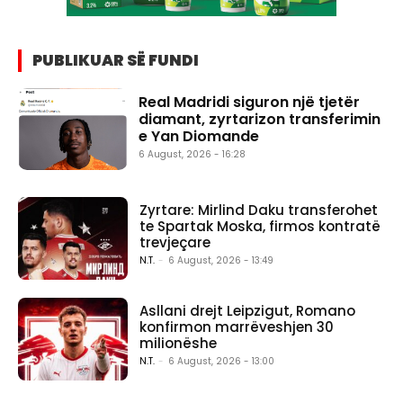
PUBLIKUAR SË FUNDI
Real Madridi siguron një tjetër
diamant, zyrtarizon transferimin
e Yan Diomande
6 August, 2026 - 16:28
Zyrtare: Mirlind Daku transferohet
te Spartak Moska, firmos kontratë
trevjeçare
N.T.
-
6 August, 2026 - 13:49
Asllani drejt Leipzigut, Romano
konfirmon marrëveshjen 30
milionëshe
N.T.
-
6 August, 2026 - 13:00