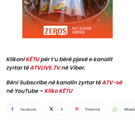
Klikoni
KËTU
për t’u bërë pjesë e kanalit
zyrtar të
ATVLIVE.TV
në Viber.
Bëni Subscribe në kanalin zyrtar të
ATV-së
në YouTube –
Kliko KËTU
Facebook
X
Pinterest
Whats