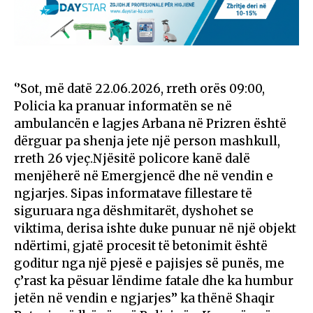
‘’Sot, më datë 22.06.2026, rreth orës 09:00,
Policia ka pranuar informatën se në
ambulancën e lagjes Arbana në Prizren është
dërguar pa shenja jete një person mashkull,
rreth 26 vjeç.Njësitë policore kanë dalë
menjëherë në Emergjencë dhe në vendin e
ngjarjes. Sipas informatave fillestare të
siguruara nga dëshmitarët, dyshohet se
viktima, derisa ishte duke punuar në një objekt
ndërtimi, gjatë procesit të betonimit është
goditur nga një pjesë e pajisjes së punës, me
ç’rast ka pësuar lëndime fatale dhe ka humbur
jetën në vendin e ngjarjes’’ ka thënë Shaqir