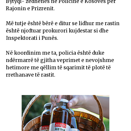
Bytyqi- zëdhënës në Policinë e Kosovës për
Rajonin e Prizrenit.
Më tutje është bërë e ditur se lidhur me rastin
është njoftuar prokurori kujdestar si dhe
Inspektorati i Punës.
Në koordinim me ta, policia është duke
ndërmarrë të gjitha veprimet e nevojshme
hetimore me qëllim të sqarimit të plotë të
rrethanave të rastit.