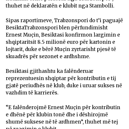
thuhet në deklaratën e klubit nga Stambolli.
Sipas raportimeve, Trabzonspori do t’i paguajë
BesiktaTrabzonspori blen përfundimisht
Ernest Muçin, Besiktasi konfirmon largimin e
shqiptaritsit 8.5 milionë euro për kartonin e
lojtarit, duke e bërë Muçin zyrtarisht pjesë të
skuadrës për sezonet e ardhshme.
Besiktasi gjithashtu ka falënderuar
reprezentuesin shqiptar për kontributin e tij
gjatë periudhës në klub, duke i uruar sukses në
vazhdim të karrierës.
“E falënderojmë Ernest Muçin për kontributin
e dhënë për klubin tonë dhe i dëshirojmë
shumë suksese në të ardhmen”, thuhet më tej
në reagimin e klubit.