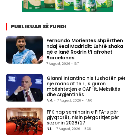
PUBLIKUAR SË FUNDI
Fernando Morientes shpërthen
ndaj Real Madridit: Është shaka
që e lanë Rodrin t’i afrohet
Barcelonës
7 August, 2026 - 16:11
Gianni Infantino nis fushatën për
një mandat të ri, siguron
mbështetjen e CAF-it, Meksikës
dhe Argjentinës
A.M.
-
7 August, 2026 - 14:50
FFK hap seminarin e FIFA-s për
gjyqtarët, nisin përgatitjet për
sezonin 2026/27
N.T.
-
7 August, 2026 - 13:38