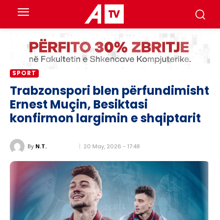
SPORT
Trabzonspori blen përfundimisht
Ernest Muçin, Besiktasi
konfirmon largimin e shqiptarit
20 May, 2026 - 17:48
By
N.T.