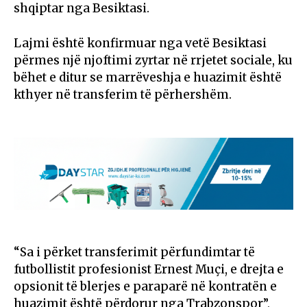
shqiptar nga Besiktasi.
Lajmi është konfirmuar nga vetë Besiktasi
përmes një njoftimi zyrtar në rrjetet sociale, ku
bëhet e ditur se marrëveshja e huazimit është
kthyer në transferim të përhershëm.
“Sa i përket transferimit përfundimtar të
futbollistit profesionist Ernest Muçi, e drejta e
opsionit të blerjes e paraparë në kontratën e
huazimit është përdorur nga Trabzonspor”,