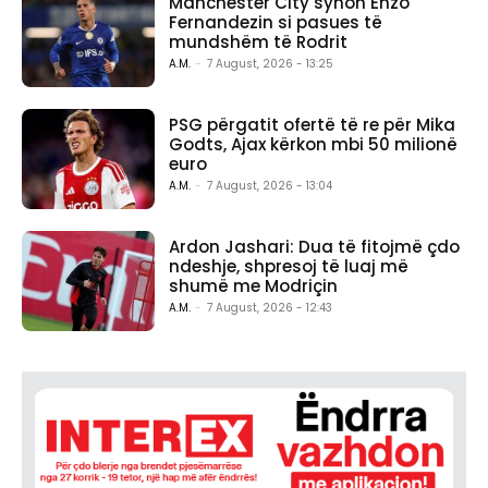
Manchester City synon Enzo
Fernandezin si pasues të
mundshëm të Rodrit
A.M.
-
7 August, 2026 - 13:25
PSG përgatit ofertë të re për Mika
Godts, Ajax kërkon mbi 50 milionë
euro
A.M.
-
7 August, 2026 - 13:04
Ardon Jashari: Dua të fitojmë çdo
ndeshje, shpresoj të luaj më
shumë me Modriçin
A.M.
-
7 August, 2026 - 12:43