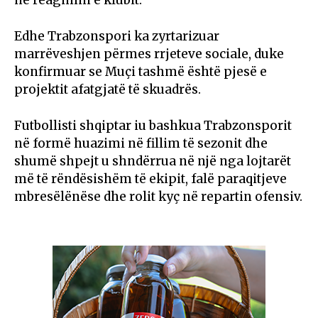
Edhe Trabzonspori ka zyrtarizuar
marrëveshjen përmes rrjeteve sociale, duke
konfirmuar se Muçi tashmë është pjesë e
projektit afatgjatë të skuadrës.
Futbollisti shqiptar iu bashkua Trabzonsporit
në formë huazimi në fillim të sezonit dhe
shumë shpejt u shndërrua në një nga lojtarët
më të rëndësishëm të ekipit, falë paraqitjeve
mbresëlënëse dhe rolit kyç në repartin ofensiv.