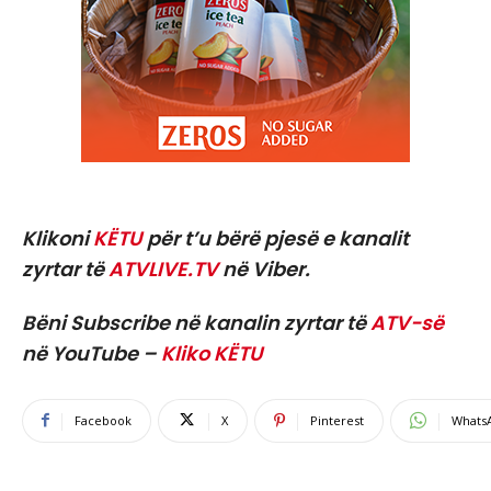
Klikoni
KËTU
për t’u bërë pjesë e kanalit
zyrtar të
ATVLIVE.TV
në Viber.
Bëni Subscribe në kanalin zyrtar të
ATV-së
në YouTube –
Kliko KËTU
Facebook
X
Pinterest
Whats