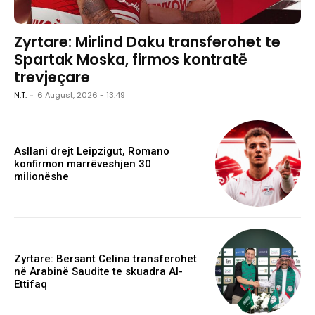
Zyrtare: Mirlind Daku transferohet te
Spartak Moska, firmos kontratë
trevjeçare
N.T.
-
6 August, 2026 - 13:49
Asllani drejt Leipzigut, Romano
konfirmon marrëveshjen 30
milionëshe
Zyrtare: Bersant Celina transferohet
në Arabinë Saudite te skuadra Al-
Ettifaq