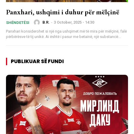
Panxhari, ushqimi i duhur për mëlçinë
B.R.
-
3 October, 2025 - 14:30
SHËNDETËSI
Panxhari konsiderohet si një nga ushqimet më të mira për mëlçinë, falë
përbërësve të tij unikë. Ai është i pasur me betainë, një substancë...
PUBLIKUAR SË FUNDI