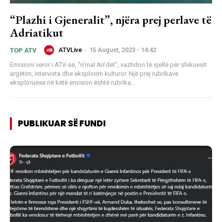
“Plazhi i Gjeneralit”, njëra prej perlave të
Adriatikut
ATVLive
-
15 August, 2023 - 14:42
TOP ATV
Emisioni veror i ATV-së, “n’mal An’det”, vazhdon të sjellë për shikuesit
argëtim, intervista dhe eksplorim kulturor. Një prej rubrikave
eksploruese në këtë emision është rubrika...
PUBLIKUAR SË FUNDI