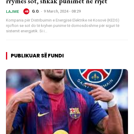
rrymës sot, shkak punimet në rrjet
G.O.
-
9 March, 2024 - 08:29
LAJME
Kompania për Distribuimin e Energjisë Elektrike në Kosovë (KEDS)
njofton se sot do të kryhen punime të domosdoshme për siguri të
sistemit energjetik. Si i...
PUBLIKUAR SË FUNDI