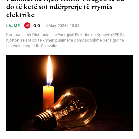
do të ketë sot ndërprerje të rrymës
elektrike
G.O.
-
4 May, 2024 - 10:04
LAJME
Kompania për Distribuimin e Energjisë Elektrike në Kosovë (KEDS)
njofton se sot do të kryhen punime të domosdoshme për siguri të
sistemit energjetik. Si rezultat...