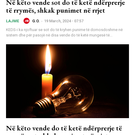
Në këto vende sot do të ketë ndërprerje
të rrymës, shkak punimet në rrjet
G.O.
-
19 March, 2024 - 07:57
LAJME
KEDS-i ka njoftuar se sot do të kryhen punime të domosdoshme në
sistem dhe për pasojë në disa vende do të ketë mungesë të...
Në këto vende do të ketë ndërprerje të