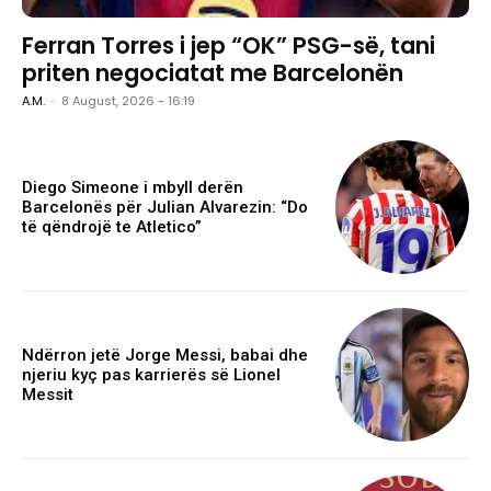
Ferran Torres i jep “OK” PSG-së, tani
priten negociatat me Barcelonën
A.M.
-
8 August, 2026 - 16:19
Diego Simeone i mbyll derën
Barcelonës për Julian Alvarezin: “Do
të qëndrojë te Atletico”
Ndërron jetë Jorge Messi, babai dhe
njeriu kyç pas karrierës së Lionel
Messit