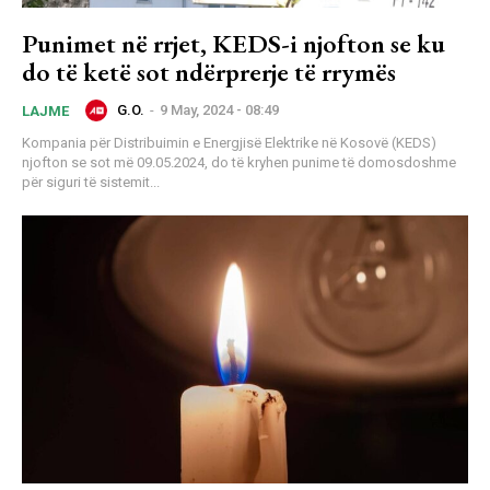
Punimet në rrjet, KEDS-i njofton se ku
do të ketë sot ndërprerje të rrymës
G.O.
-
9 May, 2024 - 08:49
LAJME
Kompania për Distribuimin e Energjisë Elektrike në Kosovë (KEDS)
njofton se sot më 09.05.2024, do të kryhen punime të domosdoshme
për siguri të sistemit...