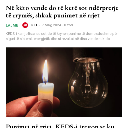
Në këto vende do të ketë sot ndërprerje
të rrymës, shkak punimet në rrjet
G.O.
-
7 May, 2024 - 07:59
LAJME
KEDS-i ka njoftuar se sot do të kryhen punime të domosdoshme për
siguri të sistemit energjetik dhe si rezultat në disa vende nuk do...
Punimet në rrjet, KEDS-i tregon se ku