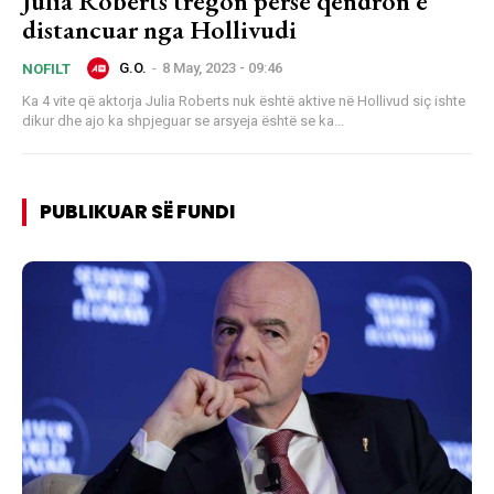
Julia Roberts tregon përse qëndron e
distancuar nga Hollivudi
G.O.
-
8 May, 2023 - 09:46
NOFILT
Ka 4 vite që aktorja Julia Roberts nuk është aktive në Hollivud siç ishte
dikur dhe ajo ka shpjeguar se arsyeja është se ka...
PUBLIKUAR SË FUNDI