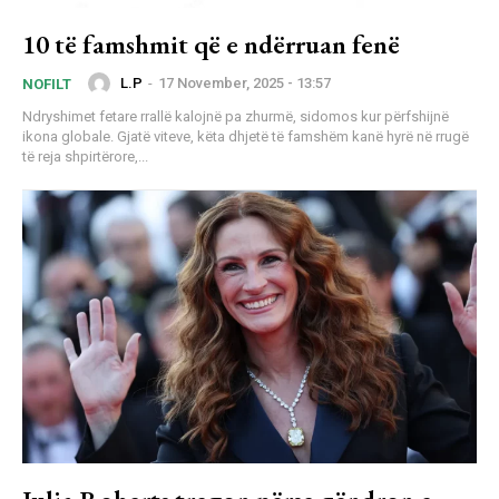
10 të famshmit që e ndërruan fenë
L.P
-
17 November, 2025 - 13:57
NOFILT
Ndryshimet fetare rrallë kalojnë pa zhurmë, sidomos kur përfshijnë
ikona globale. Gjatë viteve, këta dhjetë të famshëm kanë hyrë në rrugë
të reja shpirtërore,...