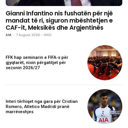
Gianni Infantino nis fushatën për një
mandat të ri, siguron mbështetjen e
CAF-it, Meksikës dhe Argjentinës
A.M.
-
7 August, 2026 - 14:50
FFK hap seminarin e FIFA-s për
gjyqtarët, nisin përgatitjet për
sezonin 2026/27
Interi tërhiqet nga gara për Cristian
Romero, Atletico Madridi pranë
marrëveshjes