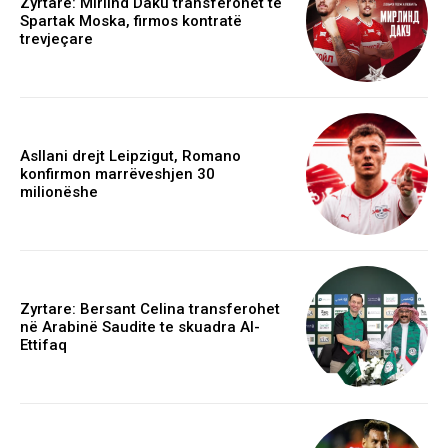
Zyrtare: Mirlind Daku transferohet te
Spartak Moska, firmos kontratë
trevjeçare
Asllani drejt Leipzigut, Romano
konfirmon marrëveshjen 30
milionëshe
Zyrtare: Bersant Celina transferohet
në Arabinë Saudite te skuadra Al-
Ettifaq