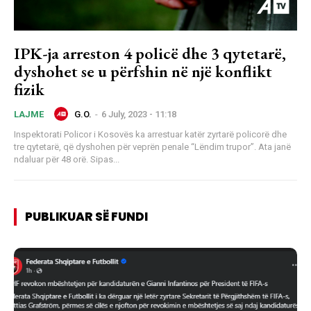
IPK-ja arreston 4 policë dhe 3 qytetarë,
dyshohet se u përfshin në një konflikt
fizik
G.O.
-
6 July, 2023 - 11:18
LAJME
Inspektorati Policor i Kosovës ka arrestuar katër zyrtarë policorë dhe
tre qytetarë, që dyshohen për veprën penale “Lëndim trupor”. Ata janë
ndaluar për 48 orë. Sipas...
PUBLIKUAR SË FUNDI