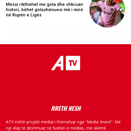
Messi rikthehet me gola dhe shkruan
histori, bëhet golashënuesi më i mirë
në Kupën e Ligës
placeholder text
RRETH NESH
ATV është projekt medial i themeluar nga “Media Invest”. Me
një ekip të dëshmuar në fushën e medias, me skemë