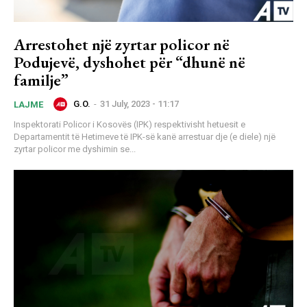
Arrestohet një zyrtar policor në
Podujevë, dyshohet për “dhunë në
familje”
G.O.
-
31 July, 2023 - 11:17
LAJME
Inspektorati Policor i Kosovës (IPK) respektivisht hetuesit e
Departamentit të Hetimeve të IPK-së kanë arrestuar dje (e diele) një
zyrtar policor me dyshimin se...