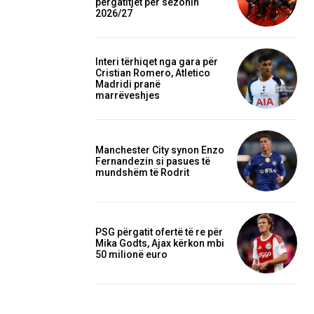
përgatitjet për sezonin
2026/27
Interi tërhiqet nga gara për
Cristian Romero, Atletico
Madridi pranë
marrëveshjes
Manchester City synon Enzo
Fernandezin si pasues të
mundshëm të Rodrit
PSG përgatit ofertë të re për
Mika Godts, Ajax kërkon mbi
50 milionë euro