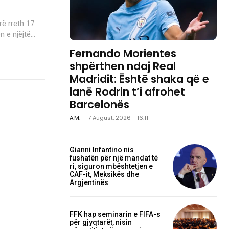
rë rreth 17
 e njëjtë...
Fernando Morientes
shpërthen ndaj Real
Madridit: Është shaka që e
lanë Rodrin t’i afrohet
Barcelonës
A.M.
-
7 August, 2026 - 16:11
Gianni Infantino nis
fushatën për një mandat të
ri, siguron mbështetjen e
CAF-it, Meksikës dhe
Argjentinës
FFK hap seminarin e FIFA-s
për gjyqtarët, nisin