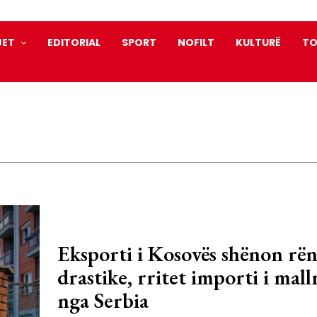
JET
EDITORIAL
SPORT
NOFILT
KULTURË
TO
Eksporti i Kosovës shënon rën
drastike, rritet importi i mall
nga Serbia