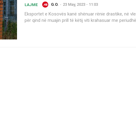
G.O.
-
23 May, 2023 - 11:03
LAJME
Eksportet e Kosovës kanë shënuar rënie drastike, në vle
për qind në muajin prill të këtij viti krahasuar me periudhën