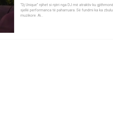
“Dj Unique” njihet si njëri nga DJ më atraktiv ku gjithmon
sjellë performanca të paharruara. Së fundmi ka ka zbuluar për trendet
muzikore. Ai...