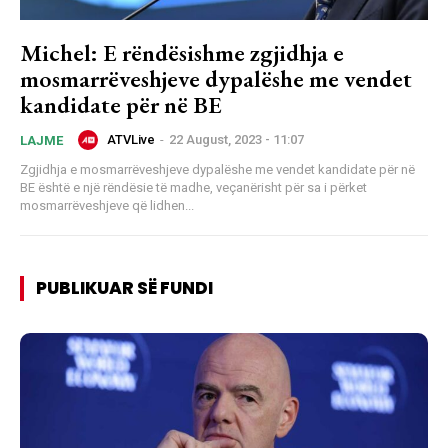
Michel: E rëndësishme zgjidhja e
mosmarrëveshjeve dypalëshe me vendet
kandidate për në BE
ATVLive
-
22 August, 2023 - 11:07
LAJME
Zgjidhja e mosmarrëveshjeve dypalëshe me vendet kandidate për në
BE është e një rëndësie të madhe, veçanërisht për sa i përket
mosmarrëveshjeve që lidhen...
PUBLIKUAR SË FUNDI