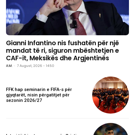
Gianni Infantino nis fushatën për një
mandat të ri, siguron mbështetjen e
CAF-it, Meksikës dhe Argjentinës
A.M.
-
7 August, 2026 - 14:50
FFK hap seminarin e FIFA-s për
gjyqtarët, nisin përgatitjet për
sezonin 2026/27