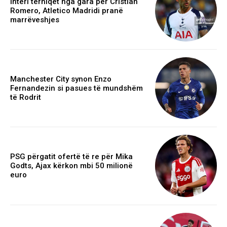
Interi tërhiqet nga gara për Cristian
Romero, Atletico Madridi pranë
marrëveshjes
Manchester City synon Enzo
Fernandezin si pasues të mundshëm
të Rodrit
PSG përgatit ofertë të re për Mika
Godts, Ajax kërkon mbi 50 milionë
euro