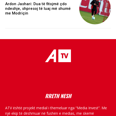
Ardon Jashari: Dua të fitojmë çdo
ndeshje, shpresoj të luaj më shumë
me Modriçin
placeholder text
RRETH NESH
ATV është projekt medial i themeluar nga “Media Invest”. Me
një ekip të dëshmuar në fushën e medias, me skemë