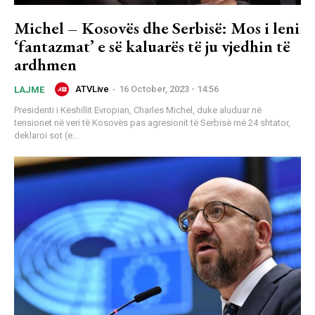
Michel – Kosovës dhe Serbisë: Mos i leni
‘fantazmat’ e së kaluarës të ju vjedhin të
ardhmen
ATVLive
-
16 October, 2023 - 14:56
LAJME
Presidenti i Këshillit Evropian, Charles Michel, duke aluduar në
tensionet në veri të Kosovës pas agresionit të Serbisë më 24 shtator,
deklaroi sot (e...