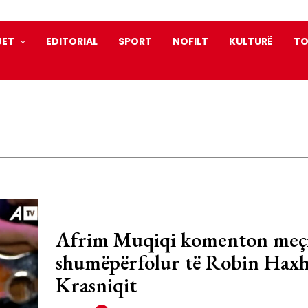
JET
EDITORIAL
SPORT
NOFILT
KULTURË
TO
Afrim Muqiqi komenton meç
shumëpërfolur të Robin Haxh
Krasniqit