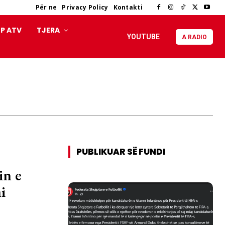
Për ne
Privacy Policy
Kontakti
P ATV
TJERA
YOUTUBE
A RADIO
PUBLIKUAR SË FUNDI
in e
i