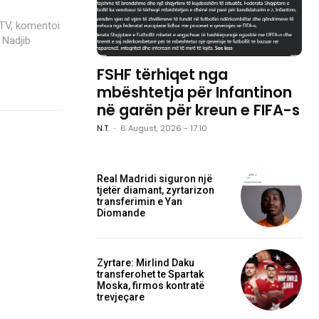
ATV, komentoi
 Nadjib
FSHF tërhiqet nga
mbështetja për Infantinon
në garën për kreun e FIFA-s
N.T.
-
6 August, 2026 - 17:10
Real Madridi siguron një
tjetër diamant, zyrtarizon
transferimin e Yan
Diomande
Zyrtare: Mirlind Daku
transferohet te Spartak
Moska, firmos kontratë
trevjeçare