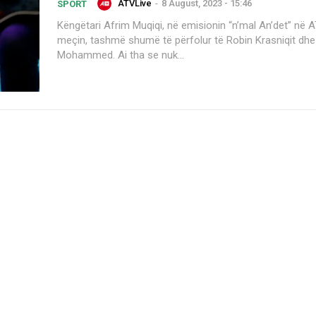
ATVLive
-
8 August, 2023 - 15:46
SPORT
Këngëtari Afrim Muqiqi, në emisionin “n’mal An’det” në 
meçin, tashmë shumë të përfolur të Robin Krasniqit dhe
Mohammed. Ai tha se nuk...