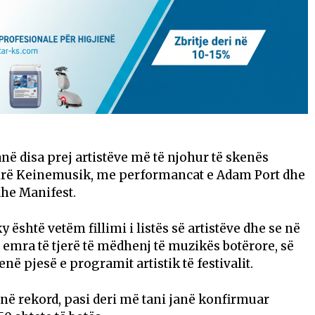
ë disa prej artistëve më të njohur të skenës
irë Keinemusik, me performancat e Adam Port dhe
dhe Manifest.
y është vetëm fillimi i listës së artistëve dhe se në
 emra të tjerë të mëdhenj të muzikës botërore, së
në pjesë e programit artistik të festivalit.
janë rekord, pasi deri më tani janë konfirmuar