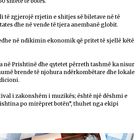
0 shtete të botës.
 të zgjerojë rrjetin e shitjes së biletave në të
States dhe në vende të tjera anembanë globit.
 edhe në ndikimin ekonomik që pritet të sjellë këtë
a në Prishtinë dhe qytetet përreth tashmë ka nisur
humë brende të njohura ndërkombëtare dhe lokale
dicioni.
tival i zakonshëm i muzikës; është një dëshmi e
Prishtina po mirëpret botën”, thuhet nga ekipi