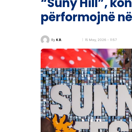
“Suny Hill”, kon
përformojnë në
15 May, 2026 - 11:57
By
K.B.