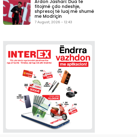
Ardon Jashari: Dua të
fitojmë çdo ndeshje,
shpresoj të luaj më shumë
me Modriçin
7 August, 2026 - 12:43