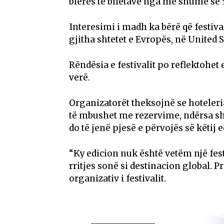
blerës të biletave nga më shumë se 5
Interesimi i madh ka bërë që festivali
gjitha shtetet e Evropës, në United 
Rëndësia e festivalit po reflektohet
verë.
Organizatorët theksojnë se hoteleri
të mbushet me rezervime, ndërsa s
do të jenë pjesë e përvojës së këtij e
“Ky edicion nuk është vetëm një fes
rritjes sonë si destinacion global. 
organizativ i festivalit.