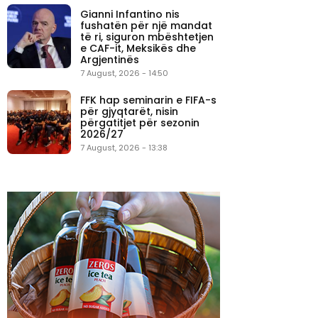
Gianni Infantino nis
fushatën për një mandat
të ri, siguron mbështetjen
e CAF-it, Meksikës dhe
Argjentinës
7 August, 2026 - 14:50
FFK hap seminarin e FIFA-s
për gjyqtarët, nisin
përgatitjet për sezonin
2026/27
7 August, 2026 - 13:38