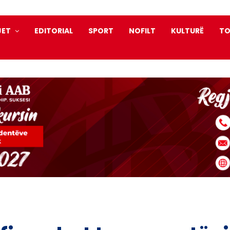
JET
EDITORIAL
SPORT
NOFILT
KULTURË
TO