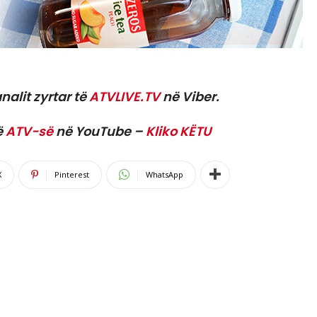
nalit zyrtar të
ATVLIVE.TV
në Viber.
ë
ATV-së
në YouTube –
Kliko KËTU
X
Pinterest
WhatsApp