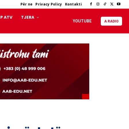
Për ne
Privacy Policy
Kontakti
P ATV
TJERA
YOUTUBE
A RADIO