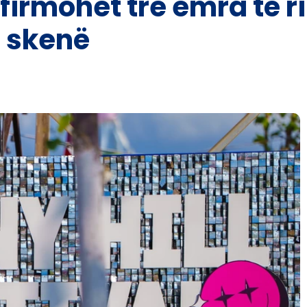
firmohet tre emra të ri
 skenë