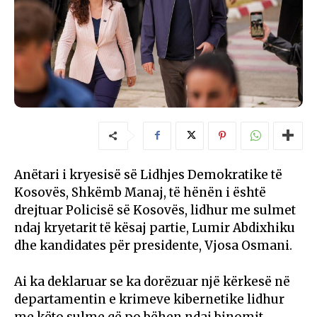
Anëtari i kryesisë së Lidhjes Demokratike të
Kosovës, Shkëmb Manaj, të hënën i është
drejtuar Policisë së Kosovës, lidhur me sulmet
ndaj kryetarit të kësaj partie, Lumir Abdixhiku
dhe kandidates për presidente, Vjosa Osmani.
Ai ka deklaruar se ka dorëzuar një kërkesë në
departamentin e krimeve kibernetike lidhur
me këto sulme që po bëhen ndaj binomit