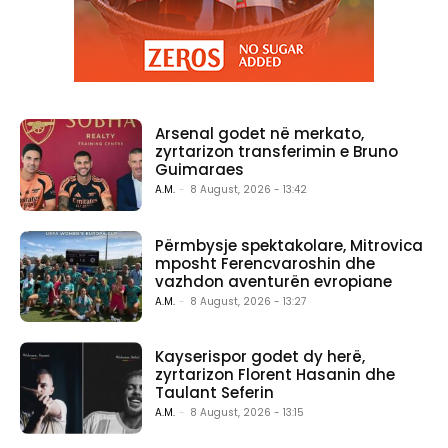
Arsenal godet në merkato,
zyrtarizon transferimin e Bruno
Guimaraes
A.M.
-
8 August, 2026 - 13:42
Përmbysje spektakolare, Mitrovica
mposht Ferencvaroshin dhe
vazhdon aventurën evropiane
A.M.
-
8 August, 2026 - 13:27
Kayserispor godet dy herë,
zyrtarizon Florent Hasanin dhe
Taulant Seferin
A.M.
-
8 August, 2026 - 13:15