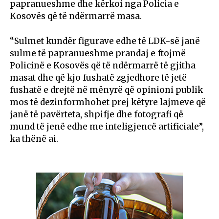
papranueshme dhe kërkoi nga Policia e
Kosovës që të ndërmarrë masa.
“Sulmet kundër figurave edhe të LDK-së janë
sulme të papranueshme prandaj e ftojmë
Policinë e Kosovës që të ndërmarrë të gjitha
masat dhe që kjo fushatë zgjedhore të jetë
fushatë e drejtë në mënyrë që opinioni publik
mos të dezinformhohet prej këtyre lajmeve që
janë të pavërteta, shpifje dhe fotografi që
mund të jenë edhe me inteligjencë artificiale”,
ka thënë ai.