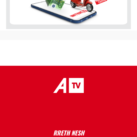
placeholder text
RRETH NESH