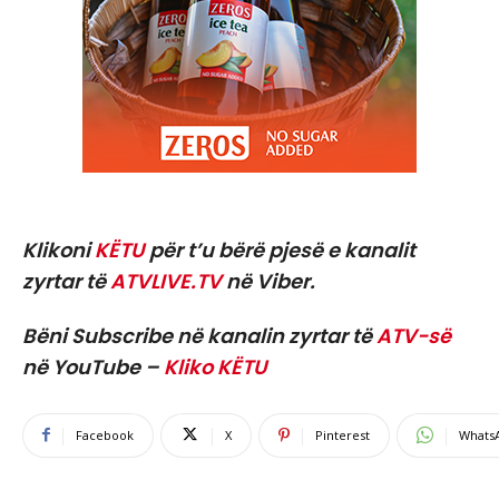
Klikoni
KËTU
për t’u bërë pjesë e kanalit
zyrtar të
ATVLIVE.TV
në Viber.
Bëni Subscribe në kanalin zyrtar të
ATV-së
në YouTube –
Kliko KËTU
Facebook
X
Pinterest
Whats