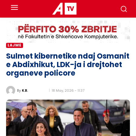
LAJME
Sulmet kibernetike ndaj Osmanit
e Abdixhikut, LDK-ja i drejtohet
organeve policore
18 May, 2026 - 11:37
By
K.B.