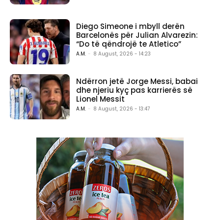
Diego Simeone i mbyll derën
Barcelonës për Julian Alvarezin:
“Do të qëndrojë te Atletico”
A.M.
-
8 August, 2026 - 14:23
Ndërron jetë Jorge Messi, babai
dhe njeriu kyç pas karrierës së
Lionel Messit
A.M.
-
8 August, 2026 - 13:47