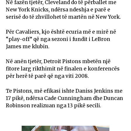
Në fazën tjetër, Cleveland do të përballet me
New York Knicks, ndërsa ndeshja e parë e
serisë do të zhvillohet të martën në New York.
Për Cavaliers, kjo është ecuria më e mirë në
“play-off” që nga sezoni i fundit i LeBron
James me klubin.
Në anën tjetër, Detroit Pistons mbetën një
fitore larg rikthimit në finalen e konferencës
për herë të parë që nga viti 2008.
Te Pistons, më efikasi ishte Daniss Jenkins me
17 pikë, ndërsa Cade Cunningham dhe Duncan
Robinson realizuan nga 13 pikë secili.