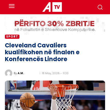
SPORT
Cleveland Cavaliers
kualifikohen në finalen e
Konferencës Lindore
18 May, 2026 - 11:33
By
A.M.