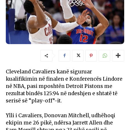
Cleveland Cavaliers kanë siguruar
kualifikimin në finalen e Konferencës Lindore
në NBA, pasi mposhtën Detroit Pistons me
rezultat bindës 125:94 në ndeshjen e shtatë të
serisë së “play-off”-it.
Ylli i Cavaliers, Donovan Mitchell, udhëhoqi
ekipin me 26 pikë, ndërsa Jarrett Allen dhe
Sam Merrill shtuan nga 23 pikë secili në