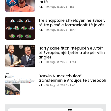
lartë
N.T.
-
10 August, 2026 - 13:51
Tre shqiptarë shkëlqyen në Zvicër,
të tre pjesë e formacionit të javës
N.T.
-
10 August, 2026 - 13:47
Harry Kane fiton “Këpucën e Artë”
të Evropës, një tjetër trofe për yllin
anglez
N.T.
-
10 August, 2026 - 13:44
Darwin Nunez “zbulon”
transferimin e Araujos te Liverpooli
N.T.
-
10 August, 2026 - 11:45