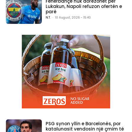
Fenerbahçe nuk dorëzohet për
Lukakun, Napoli refuzon ofertën e
parë
N.T.
-
10 August, 2026 - 15:40
PSG synon yllin e Barcelonës, por
katalunasit vendosin një çmim të