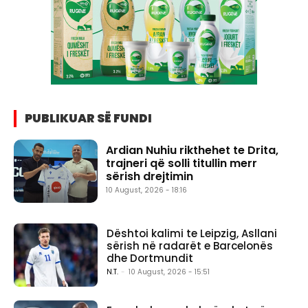
PUBLIKUAR SË FUNDI
Ardian Nuhiu rikthehet te Drita,
trajneri që solli titullin merr
sërish drejtimin
10 August, 2026 - 18:16
Dështoi kalimi te Leipzig, Asllani
sërish në radarët e Barcelonës
dhe Dortmundit
N.T.
-
10 August, 2026 - 15:51