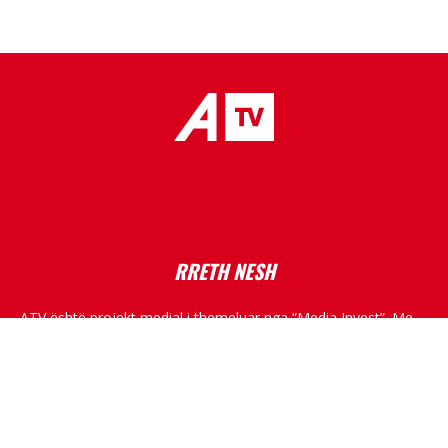
placeholder text
RRETH NESH
ATV është projekt medial i themeluar nga “Media Invest”. Me
një ekip të dëshmuar në fushën e medias, me skemë
programore shumë dimensionale, ATV do të kultivojë
standarde të larta profesionale, duke raportuar nga Kosova,
rajoni dhe bota.