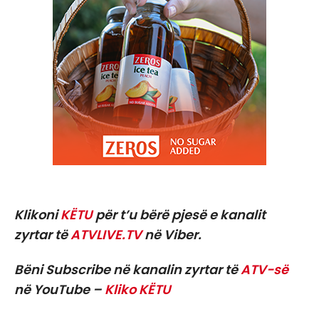
Klikoni
KËTU
për t’u bërë pjesë e kanalit
zyrtar të
ATVLIVE.TV
në Viber.
Bëni Subscribe në kanalin zyrtar të
ATV-së
në YouTube –
Kliko KËTU