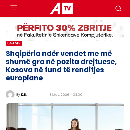
LAJME
Shqipëria ndër vendet me më
shumë gra në pozita drejtuese,
Kosova në fund të renditjes
europiane
8 May, 2026 - 08:00
By
K.B.