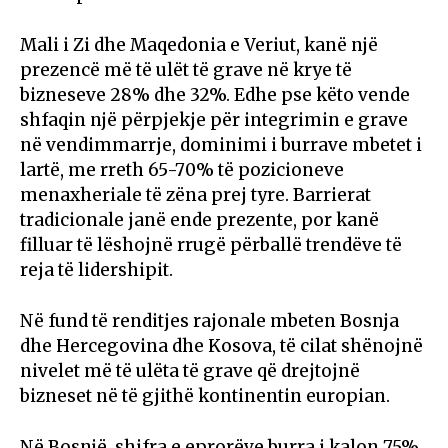
Mali i Zi dhe Maqedonia e Veriut, kanë një
prezencë më të ulët të grave në krye të
bizneseve 28% dhe 32%. Edhe pse këto vende
shfaqin një përpjekje për integrimin e grave
në vendimmarrje, dominimi i burrave mbetet i
lartë, me rreth 65-70% të pozicioneve
menaxheriale të zëna prej tyre. Barrierat
tradicionale janë ende prezente, por kanë
filluar të lëshojnë rrugë përballë trendëve të
reja të lidershipit.
Në fund të renditjes rajonale mbeten Bosnja
dhe Hercegovina dhe Kosova, të cilat shënojnë
nivelet më të ulëta të grave që drejtojnë
bizneset në të gjithë kontinentin europian.
Në Bosnjë, shifra e eprorëve burra i kalon 75%,