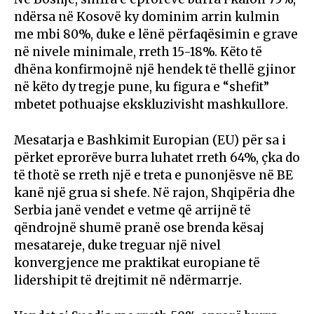
ndërsa në Kosovë ky dominim arrin kulmin
me mbi 80%, duke e lënë përfaqësimin e grave
në nivele minimale, rreth 15-18%. Këto të
dhëna konfirmojnë një hendek të thellë gjinor
në këto dy tregje pune, ku figura e “shefit”
mbetet pothuajse ekskluzivisht mashkullore.
Mesatarja e Bashkimit Europian (EU) për sa i
përket eprorëve burra luhatet rreth 64%, çka do
të thotë se rreth një e treta e punonjësve në BE
kanë një grua si shefe. Në rajon, Shqipëria dhe
Serbia janë vendet e vetme që arrijnë të
qëndrojnë shumë pranë ose brenda kësaj
mesatareje, duke treguar një nivel
konvergjence me praktikat europiane të
lidershipit të drejtimit në ndërmarrje.