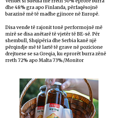
Vendet si Suedia me rreth 50% eprorë burra
dhe 48% gra apo Finlanda, përfaqësojnë
barazinë më të madhe gjinore në Europë.
Disa vende të rajonit tonë performojnë më
mirë se disa anëtarë të vjetër të BE-së. Për
shembull, Shqipëria dhe Serbia kanë një
përqindje më të lartë të grave në pozicione
drejtuese se sa Greqia, ku eprorët burra zënë
rreth 72% apo Malta 73%./Monitor