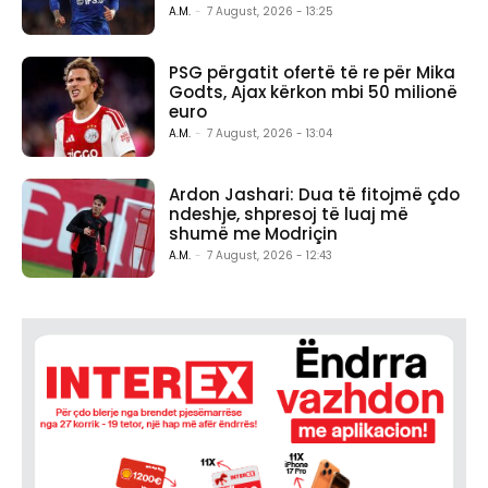
A.M.
-
7 August, 2026 - 13:25
PSG përgatit ofertë të re për Mika
Godts, Ajax kërkon mbi 50 milionë
euro
A.M.
-
7 August, 2026 - 13:04
Ardon Jashari: Dua të fitojmë çdo
ndeshje, shpresoj të luaj më
shumë me Modriçin
A.M.
-
7 August, 2026 - 12:43