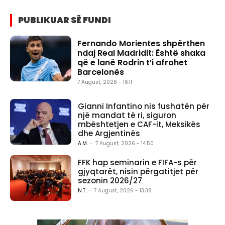
PUBLIKUAR SË FUNDI
Fernando Morientes shpërthen
ndaj Real Madridit: Është shaka
që e lanë Rodrin t’i afrohet
Barcelonës
7 August, 2026 - 16:11
Gianni Infantino nis fushatën për
një mandat të ri, siguron
mbështetjen e CAF-it, Meksikës
dhe Argjentinës
A.M.
-
7 August, 2026 - 14:50
FFK hap seminarin e FIFA-s për
gjyqtarët, nisin përgatitjet për
sezonin 2026/27
N.T.
-
7 August, 2026 - 13:38