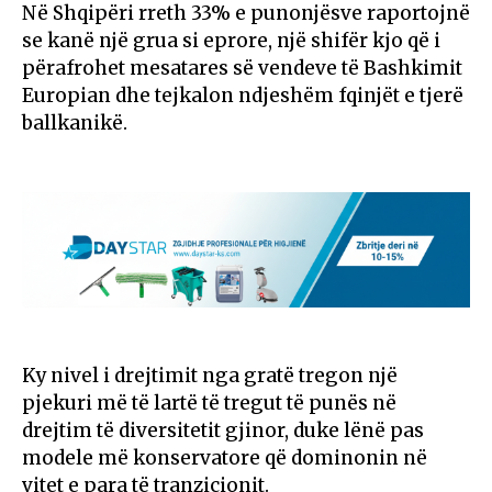
Në Shqipëri rreth 33% e punonjësve raportojnë
se kanë një grua si eprore, një shifër kjo që i
përafrohet mesatares së vendeve të Bashkimit
Europian dhe tejkalon ndjeshëm fqinjët e tjerë
ballkanikë.
Ky nivel i drejtimit nga gratë tregon një
pjekuri më të lartë të tregut të punës në
drejtim të diversitetit gjinor, duke lënë pas
modele më konservatore që dominonin në
vitet e para të tranzicionit.