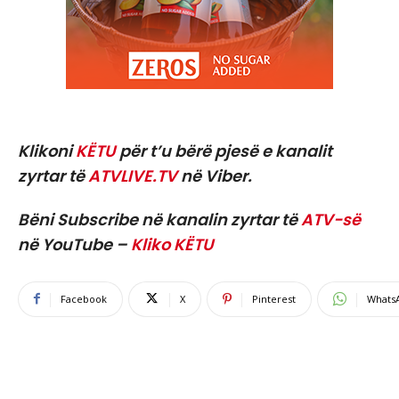
Klikoni
KËTU
për t’u bërë pjesë e kanalit
zyrtar të
ATVLIVE.TV
në Viber.
Bëni Subscribe në kanalin zyrtar të
ATV-së
në YouTube –
Kliko KËTU
Facebook
X
Pinterest
Whats