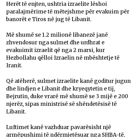
Herët të enjten, ushtria izraelite lëshoi ​​
paralajmërime të mëtejshme për evakuim për
banorët e Tiros në jug të Libanit.
Më shumë se 1.2 milionë libanezë janë
zhvendosur nga sulmet dhe urdhrat e
evakuimit izraelit që nga 2 marsi, kur
Hezbollahu qëlloi Izraelin në mbështetje të
Iranit.
Që atëherë, sulmet izraelite kanë goditur jugun
dhe lindjen e Libanit dhe kryeqytetin e tij,
Bejrutin, duke vrarë më shumë se 3 mijë e 200
njerëz, sipas ministrisë së shëndetësisë të
Libanit.
Luftimet kanë vazhduar pavarësisht një
armëpushimi të ndërmjetësuar nga SHBA-të,