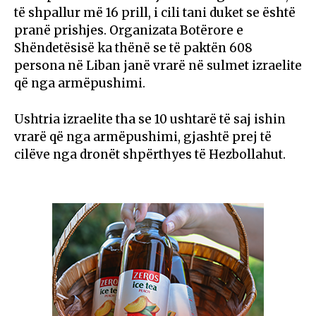
të shpallur më 16 prill, i cili tani duket se është
pranë prishjes. Organizata Botërore e
Shëndetësisë ka thënë se të paktën 608
persona në Liban janë vrarë në sulmet izraelite
që nga armëpushimi.
Ushtria izraelite tha se 10 ushtarë të saj ishin
vrarë që nga armëpushimi, gjashtë prej të
cilëve nga dronët shpërthyes të Hezbollahut.