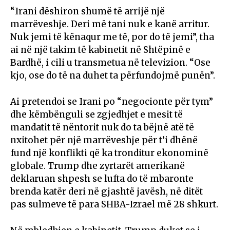
“Irani dëshiron shumë të arrijë një
marrëveshje. Deri më tani nuk e kanë arritur.
Nuk jemi të kënaqur me të, por do të jemi”, tha
ai në një takim të kabinetit në Shtëpinë e
Bardhë, i cili u transmetua në televizion. “Ose
kjo, ose do të na duhet ta përfundojmë punën”.
Ai pretendoi se Irani po “negocionte për tym”
dhe këmbënguli se zgjedhjet e mesit të
mandatit të nëntorit nuk do ta bëjnë atë të
nxitohet për një marrëveshje për t’i dhënë
fund një konflikti që ka tronditur ekonominë
globale. Trump dhe zyrtarët amerikanë
deklaruan shpesh se lufta do të mbaronte
brenda katër deri në gjashtë javësh, në ditët
pas sulmeve të para SHBA-Izrael më 28 shkurt.