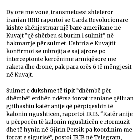
Dy orë më vonë, transmetuesi shtetëror
iranian IRIB raportoi se Garda Revolucionare
kishte shënjestruar një bazë amerikane në
Kuvajt “që shërbeu si burim i sulmit”, në
hakmarrje për sulmet. Ushtria e Kuvajtit
konfirmoi se mbrojtja e saj ajrore po
interceptonte kërcënime armiqësore me
raketa dhe dronë, pak para orës 6 të mëngjesit
në Kuvajt.
Sulmet e dukshme të tipit “dhëmbë për
dhëmbë” erdhën ndërsa forcat iraniane qëlluan
gjithashtu katër anije që përpiqeshin të
kalonin ngushticën, raportoi IRIB. “Katër anije
u përpoqën të kalonin ngushticën e Hormuzit
dhe të hynin në Gjirin Persik pa koordinim me
forcat e sigurisë”, postoi IRIB në Telegram,