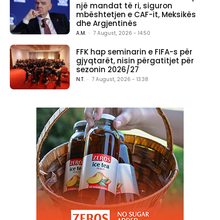
një mandat të ri, siguron
mbështetjen e CAF-it, Meksikës
dhe Argjentinës
A.M.
-
7 August, 2026 - 14:50
FFK hap seminarin e FIFA-s për
gjyqtarët, nisin përgatitjet për
sezonin 2026/27
N.T.
-
7 August, 2026 - 13:38