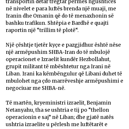
transportin detar tregtar përmes ngushticës
në nivelet e para luftës brenda një muaji, me
Iranin dhe Omanin që do të menaxhonin së
bashku trafikun. Shtëpia e Bardhë e quajti
raportin një “trillim të plotë“.
Një çështje tjetër kyçe e pazgjidhur është nëse
një armëpushim SHBA-Iran do të mbulojë
operacionet e Izraelit kundër Hezbollahut,
grupit militant të mbështetur nga Irani në
Liban. Irani ka këmbëngulur që Libani duhet të
mbulohet nga çdo marrëveshje armëpushimi e
negociuar me SHBA-në.
Të martën, kryeministri izraelit, Benjamin
Netanyahu, tha se ushtria e tij po “thellon
operacionin e saj” në Liban; dhe gjatë natës
ushtria izraelite u përlesh me luftëtarët e