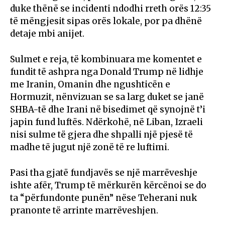
duke thënë se incidenti ndodhi rreth orës 12:35
të mëngjesit sipas orës lokale, por pa dhënë
detaje mbi anijet.
Sulmet e reja, të kombinuara me komentet e
fundit të ashpra nga Donald Trump në lidhje
me Iranin, Omanin dhe ngushticën e
Hormuzit, nënvizuan se sa larg duket se janë
SHBA-të dhe Irani në bisedimet që synojnë t’i
japin fund luftës. Ndërkohë, në Liban, Izraeli
nisi sulme të gjera dhe shpalli një pjesë të
madhe të jugut një zonë të re luftimi.
Pasi tha gjatë fundjavës se një marrëveshje
ishte afër, Trump të mërkurën kërcënoi se do
ta “përfundonte punën” nëse Teherani nuk
pranonte të arrinte marrëveshjen.