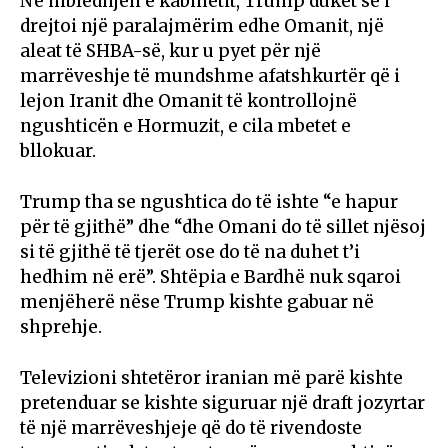
Në mbledhjen e kabinetit, Trump duket se i
drejtoi një paralajmërim edhe Omanit, një
aleat të SHBA-së, kur u pyet për një
marrëveshje të mundshme afatshkurtër që i
lejon Iranit dhe Omanit të kontrollojnë
ngushticën e Hormuzit, e cila mbetet e
bllokuar.
Trump tha se ngushtica do të ishte “e hapur
për të gjithë” dhe “dhe Omani do të sillet njësoj
si të gjithë të tjerët ose do të na duhet t’i
hedhim në erë”. Shtëpia e Bardhë nuk sqaroi
menjëherë nëse Trump kishte gabuar në
shprehje.
Televizioni shtetëror iranian më parë kishte
pretenduar se kishte siguruar një draft jozyrtar
të një marrëveshjeje që do të rivendoste