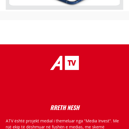
placeholder text
RRETH NESH
ATV është projekt medial i themeluar nga “Media Invest”. Me
një ekip të dëshmuar në fushën e medias, me skemë