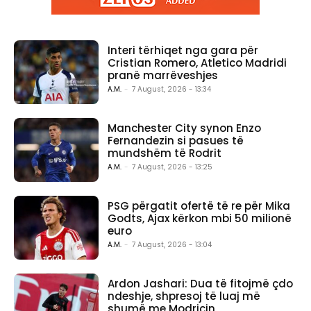
Interi tërhiqet nga gara për
Cristian Romero, Atletico Madridi
pranë marrëveshjes
A.M.
-
7 August, 2026 - 13:34
Manchester City synon Enzo
Fernandezin si pasues të
mundshëm të Rodrit
A.M.
-
7 August, 2026 - 13:25
PSG përgatit ofertë të re për Mika
Godts, Ajax kërkon mbi 50 milionë
euro
A.M.
-
7 August, 2026 - 13:04
Ardon Jashari: Dua të fitojmë çdo
ndeshje, shpresoj të luaj më
shumë me Modriçin