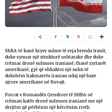
ShBA-të kanë kryer sulme të reja brenda Iranit,
duke synuar një strukturë ushtarake dhe duke
rrëzuar dronë sulmues iranianë, thanë zyrtarët
amerikanë, gjë që shkaktoi një sulm të
dukshëm hakmarrës iranian ndaj një baze
ajrore amerikane në Kuvajt.
Forcat e Komandës Qendrore të SHBA-së
rrëzuan katër dronë sulmues iranianë me një
drejtim që përbënin një kërcënim rreth