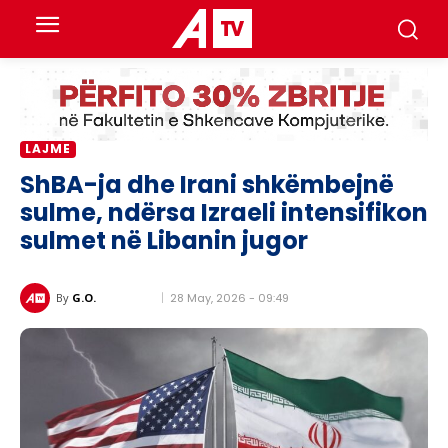
LAJME
ShBA-ja dhe Irani shkëmbejnë
sulme, ndërsa Izraeli intensifikon
sulmet në Libanin jugor
28 May, 2026 - 09:49
By
G.O.