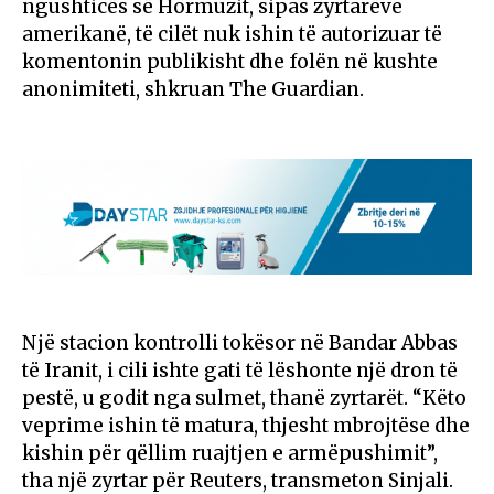
ngushticës së Hormuzit, sipas zyrtarëve
amerikanë, të cilët nuk ishin të autorizuar të
komentonin publikisht dhe folën në kushte
anonimiteti, shkruan The Guardian.
Një stacion kontrolli tokësor në Bandar Abbas
të Iranit, i cili ishte gati të lëshonte një dron të
pestë, u godit nga sulmet, thanë zyrtarët. “Këto
veprime ishin të matura, thjesht mbrojtëse dhe
kishin për qëllim ruajtjen e armëpushimit”,
tha një zyrtar për Reuters, transmeton Sinjali.