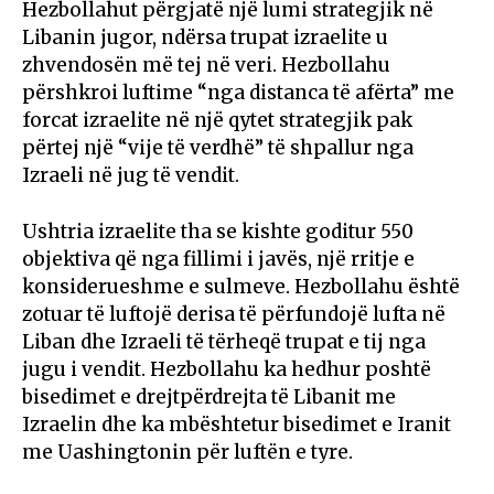
Hezbollahut përgjatë një lumi strategjik në
Libanin jugor, ndërsa trupat izraelite u
zhvendosën më tej në veri. Hezbollahu
përshkroi luftime “nga distanca të afërta” me
forcat izraelite në një qytet strategjik pak
përtej një “vije të verdhë” të shpallur nga
Izraeli në jug të vendit.
Ushtria izraelite tha se kishte goditur 550
objektiva që nga fillimi i javës, një rritje e
konsiderueshme e sulmeve. Hezbollahu është
zotuar të luftojë derisa të përfundojë lufta në
Liban dhe Izraeli të tërheqë trupat e tij nga
jugu i vendit. Hezbollahu ka hedhur poshtë
bisedimet e drejtpërdrejta të Libanit me
Izraelin dhe ka mbështetur bisedimet e Iranit
me Uashingtonin për luftën e tyre.