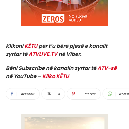
Klikoni
KËTU
për t’u bërë pjesë e kanalit
zyrtar të
ATVLIVE.TV
në Viber.
Bëni Subscribe në kanalin zyrtar të
ATV-së
në YouTube –
Kliko KËTU
Facebook
X
Pinterest
Whats