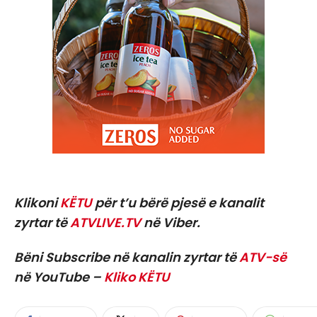
Klikoni
KËTU
për t’u bërë pjesë e kanalit
zyrtar të
ATVLIVE.TV
në Viber.
Bëni Subscribe në kanalin zyrtar të
ATV-së
në YouTube –
Kliko KËTU