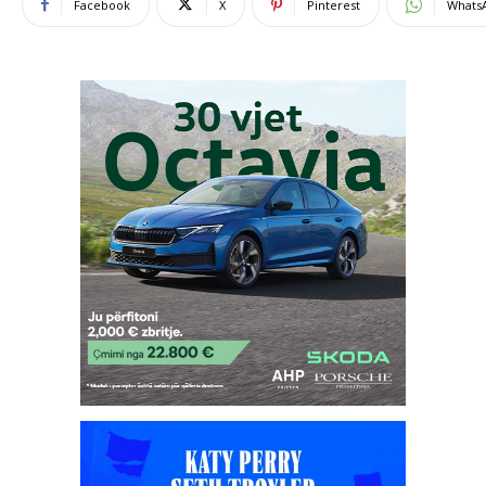
Facebook
X
Pinterest
Whats