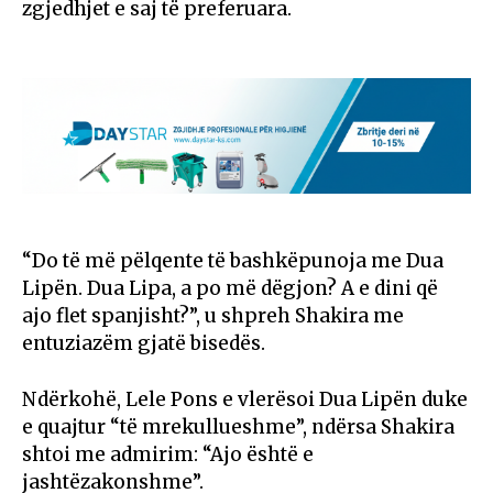
zgjedhjet e saj të preferuara.
“Do të më pëlqente të bashkëpunoja me Dua
Lipën. Dua Lipa, a po më dëgjon? A e dini që
ajo flet spanjisht?”, u shpreh Shakira me
entuziazëm gjatë bisedës.
Ndërkohë, Lele Pons e vlerësoi Dua Lipën duke
e quajtur “të mrekullueshme”, ndërsa Shakira
shtoi me admirim: “Ajo është e
jashtëzakonshme”.