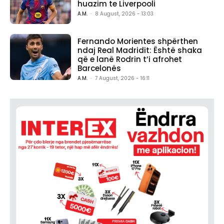
huazim te Liverpooli
A.M.
-
8 August, 2026 - 13:03
Fernando Morientes shpërthen
ndaj Real Madridit: Është shaka
që e lanë Rodrin t’i afrohet
Barcelonës
A.M.
-
7 August, 2026 - 16:11