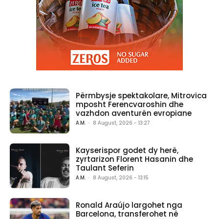
Përmbysje spektakolare, Mitrovica
mposht Ferencvaroshin dhe
vazhdon aventurën evropiane
A.M.
-
8 August, 2026 - 13:27
Kayserispor godet dy herë,
zyrtarizon Florent Hasanin dhe
Taulant Seferin
A.M.
-
8 August, 2026 - 13:15
Ronald Araújo largohet nga
Barcelona, transferohet në