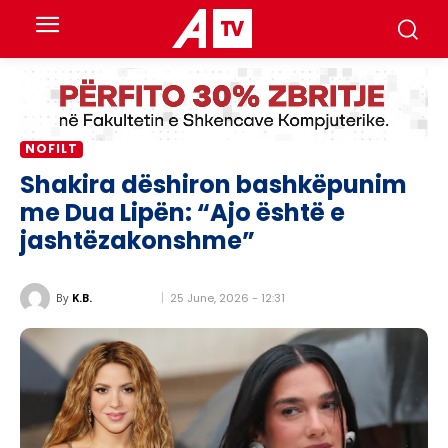
NOFILT
Shakira dëshiron bashkëpunim
me Dua Lipën: “Ajo është e
jashtëzakonshme”
25 June, 2026 - 12:31
By
K.B.