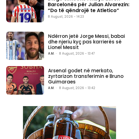
Barcelonës për Julian Alvarezin:
“Do të qëndrojë te Atletico”
8 August, 2026 - 14:23
Ndërron jetë Jorge Messi, babai
dhe njeriu kyç pas karrierës së
Lionel Messit
A.M.
-
8 August, 2026 - 13:47
Arsenal godet në merkato,
zyrtarizon transferimin e Bruno
Guimaraes
A.M.
-
8 August, 2026 - 13:42