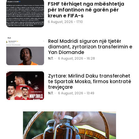
FSHF tërhiqet nga mbështetja
për Infantinon në garën për
kreun e FIFA-s
6 August, 2026 - 17:10
Real Madridi siguron një tjetër
diamant, zyrtarizon transferimin e
Yan Diomande
N.T.
-
6 August, 2026 - 16:28
Zyrtare: Mirlind Daku transferohet
te Spartak Moska, firmos kontratë
trevjeçare
N.T.
-
6 August, 2026 - 13:49