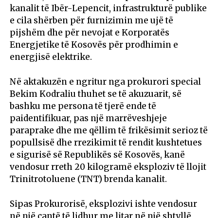
kanalit të Ibër-Lepencit, infrastrukturë publike
e cila shërben për furnizimin me ujë të
pijshëm dhe për nevojat e Korporatës
Energjetike të Kosovës për prodhimin e
energjisë elektrike.
Në aktakuzën e ngritur nga prokurori special
Bekim Kodraliu thuhet se të akuzuarit, së
bashku me persona të tjerë ende të
paidentifikuar, pas një marrëveshjeje
paraprake dhe me qëllim të frikësimit serioz të
popullsisë dhe rrezikimit të rendit kushtetues
e sigurisë së Republikës së Kosovës, kanë
vendosur rreth 20 kilogramë eksploziv të llojit
Trinitrotoluene (TNT) brenda kanalit.
Sipas Prokurorisë, eksplozivi ishte vendosur
në një çantë të lidhur me litar në një shtyllë