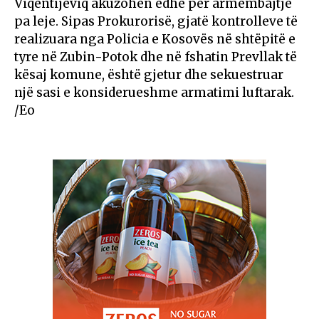
Viqentijeviq akuzohen edhe për armëmbajtje
pa leje. Sipas Prokurorisë, gjatë kontrolleve të
realizuara nga Policia e Kosovës në shtëpitë e
tyre në Zubin-Potok dhe në fshatin Prevllak të
kësaj komune, është gjetur dhe sekuestruar
një sasi e konsiderueshme armatimi luftarak.
/Eo