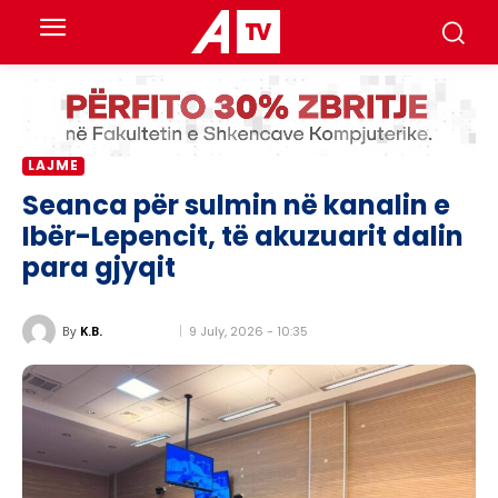
LAJME
Seanca për sulmin në kanalin e
Ibër-Lepencit, të akuzuarit dalin
para gjyqit
9 July, 2026 - 10:35
By
K.B.