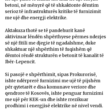
betoni, në mënyrë që të shkaktonte dëmtim
serioz të infrastrukturës kritike të furnizimit
me ujë dhe energji elektrike.
Aktakuza thotë se të pandehurit kanë
aktivizuar lëndën shpërthyese përmes ndezjes
së një fitili me djegie të ngadalshme, duke
shkaktuar një shpërthim të fuqishëm që
dëmtoi rëndë strukturën e betonit të kanalit të
Ibër-Lepencit.
Si pasojë e shpërthimit, sipas Prokurorisë,
ishte ndërprerë furnizimi me ujë të pijshëm
për qytetarët e disa komunave veriore dhe
qendrore të Kosovës, ishte penguar furnizimi
me ujë për KEK-un dhe ishte rrezikuar
prodhimi i energjisë elektrike në nivel vendi.