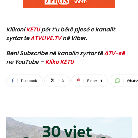
Klikoni
KËTU
për t’u bërë pjesë e kanalit
zyrtar të
ATVLIVE.TV
në Viber.
Bëni Subscribe në kanalin zyrtar të
ATV-së
në YouTube –
Kliko KËTU
Facebook
X
Pinterest
Whats