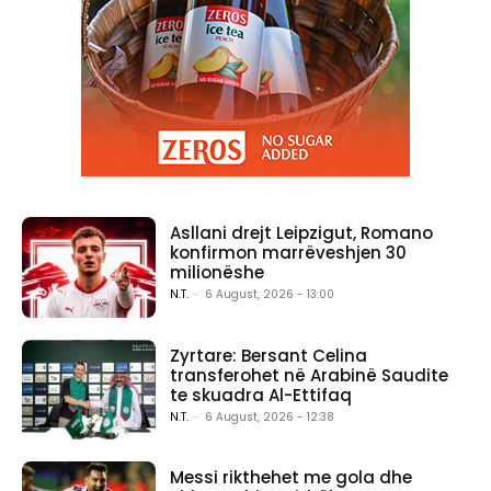
Asllani drejt Leipzigut, Romano
konfirmon marrëveshjen 30
milionëshe
N.T.
-
6 August, 2026 - 13:00
Zyrtare: Bersant Celina
transferohet në Arabinë Saudite
te skuadra Al-Ettifaq
N.T.
-
6 August, 2026 - 12:38
Messi rikthehet me gola dhe