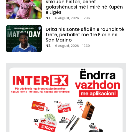
shkruan histori, bëhet
golashënuesi më i mirë në Kupën
e Ligës
N.T.
-
6 August, 2026 - 12:36
Drita nis sonte sfidën e raundit të
tretë, përballet me Tre Fiorin në
San Marino
N.T.
-
6 August, 2026 - 12:30