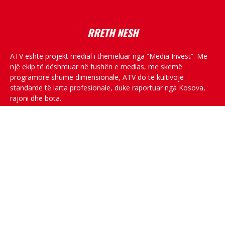
RRETH NESH
ATV është projekt medial i themeluar nga “Media Invest”. Me
një ekip të dëshmuar në fushën e medias, me skemë
programore shumë dimensionale, ATV do të kultivojë
standarde të larta profesionale, duke raportuar nga Kosova,
rajoni dhe bota.
RRJETET SOCIALE
© All rights reserved.