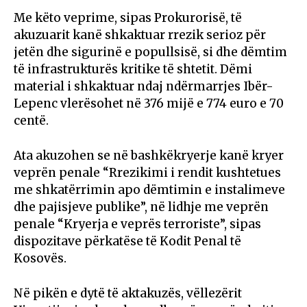
Me këto veprime, sipas Prokurorisë, të
akuzuarit kanë shkaktuar rrezik serioz për
jetën dhe sigurinë e popullsisë, si dhe dëmtim
të infrastrukturës kritike të shtetit. Dëmi
material i shkaktuar ndaj ndërmarrjes Ibër-
Lepenc vlerësohet në 376 mijë e 774 euro e 70
centë.
Ata akuzohen se në bashkëkryerje kanë kryer
veprën penale “Rrezikimi i rendit kushtetues
me shkatërrimin apo dëmtimin e instalimeve
dhe pajisjeve publike”, në lidhje me veprën
penale “Kryerja e veprës terroriste”, sipas
dispozitave përkatëse të Kodit Penal të
Kosovës.
Në pikën e dytë të aktakuzës, vëllezërit