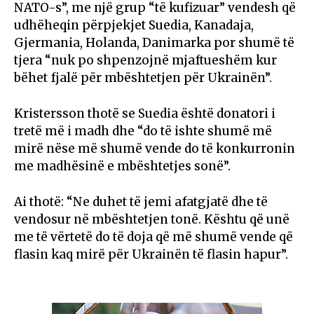
NATO-s”, me një grup “të kufizuar” vendesh që
udhëheqin përpjekjet Suedia, Kanadaja,
Gjermania, Holanda, Danimarka por shumë të
tjera “nuk po shpenzojnë mjaftueshëm kur
bëhet fjalë për mbështetjen për Ukrainën”.
Kristersson thotë se Suedia është donatori i
tretë më i madh dhe “do të ishte shumë më
mirë nëse më shumë vende do të konkurronin
me madhësinë e mbështetjes sonë”.
Ai thotë: “Ne duhet të jemi afatgjatë dhe të
vendosur në mbështetjen tonë. Kështu që unë
me të vërtetë do të doja që më shumë vende që
flasin kaq mirë për Ukrainën të flasin hapur”.