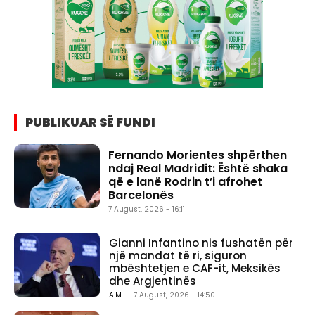
PUBLIKUAR SË FUNDI
Fernando Morientes shpërthen
ndaj Real Madridit: Është shaka
që e lanë Rodrin t’i afrohet
Barcelonës
7 August, 2026 - 16:11
Gianni Infantino nis fushatën për
një mandat të ri, siguron
mbështetjen e CAF-it, Meksikës
dhe Argjentinës
A.M.
-
7 August, 2026 - 14:50