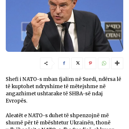
Shefi i NATO-s mban fjalim në Suedi, ndërsa lë
të kuptohet ndryshime të mëtejshme në
angazhimet ushtarake të SHBA-së ndaj
Evropës.
Aleatët e NATO-s duhet të shpenzojnë më
shumë për të mbështetur Ukrainën, thonë