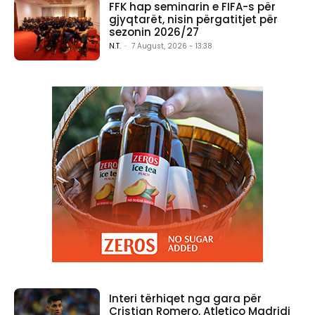
FFK hap seminarin e FIFA-s për
gjyqtarët, nisin përgatitjet për
sezonin 2026/27
N.T.
-
7 August, 2026 - 13:38
Interi tërhiqet nga gara për
Cristian Romero, Atletico Madridi