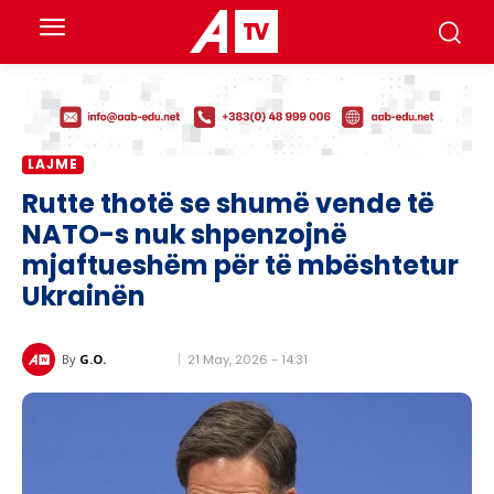
LAJME
Rutte thotë se shumë vende të
NATO-s nuk shpenzojnë
mjaftueshëm për të mbështetur
Ukrainën
21 May, 2026 - 14:31
By
G.O.