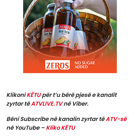
Klikoni
KËTU
për t’u bërë pjesë e kanalit
zyrtar të
ATVLIVE.TV
në Viber.
Bëni Subscribe në kanalin zyrtar të
ATV-së
në YouTube –
Kliko KËTU