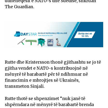
udhëheqësit e NATO-s dhe Suedisë, shkruan
The Guardian.
Rutte dhe Kristersson thonë gjithashtu se jo të
gjitha vendet e NATO-s kontribuojnë në
mënyrë të barabartë për të ndihmuar në
financimin e mbrojtjes së Ukrainës,
transmeton Sinjali.
Rutte thotë se shpenzimet “nuk janë të
shpërndara në mënyrë të barabartë brenda