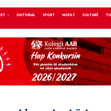
JET
EDITORIAL
SPORT
NOFILT
KULTURË
TO