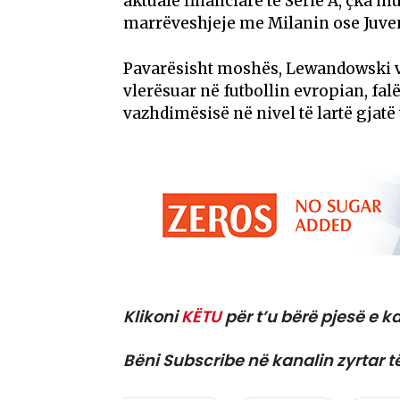
aktuale financiare të
Serie A
, çka m
marrëveshjeje me Milanin ose Juve
Pavarësisht moshës, Lewandowski v
vlerësuar në futbollin evropian, fal
vazhdimësisë në nivel të lartë gjatë 
Klikoni
KËTU
për t’u bërë pjesë e ka
Bëni Subscribe në kanalin zyrtar t