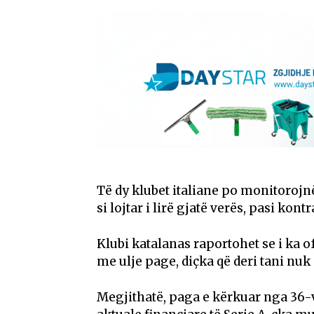
Të dy klubet italiane po monitorojnë
si lojtar i lirë gjatë verës, pasi k
Klubi katalanas raportohet se i ka 
me ulje page, diçka që deri tani nuk
Megjithatë, paga e kërkuar nga 36-v