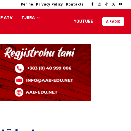
Për ne
Privacy Policy
Kontakti
P ATV
TJERA
YOUTUBE
A RADIO