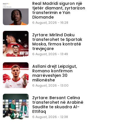
Real Madridi siguron një
tjetër diamant, zyrtarizon
transferimin e Yan
Diomande
6 August, 2026 - 16:28
Zyrtare: Mirlind Daku
transferohet te Spartak
Moska, firmos kontratë
trevjeçare
6 August, 2026 - 13:49
Asllani drejt Leipzigut,
Romano konfirmon
marrëveshjen 30
milionëshe
6 August, 2026 - 13:00
Zyrtare: Bersant Celina
transferohet në Arabinë
Saudite te skuadra Al-
Ettifaq
6 August, 2026 - 12:38