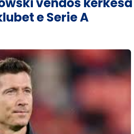
wski vendos kërkesa t
klubet e Serie A