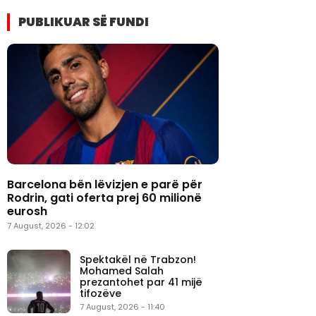
PUBLIKUAR SË FUNDI
Barcelona bën lëvizjen e parë për
Rodrin, gati oferta prej 60 milionë
eurosh
7 August, 2026 - 12:02
Spektakël në Trabzon!
Mohamed Salah
prezantohet par 41 mijë
tifozëve
7 August, 2026 - 11:40