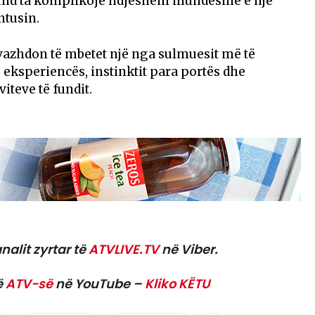
und ta komplikojë ndjeshëm mundësinë e një
ntusin.
azhdon të mbetet një nga sulmuesit më të
ë eksperiencës, instinktit para portës dhe
viteve të fundit.
nalit zyrtar të
ATVLIVE.TV
në Viber.
ë
ATV-së
në YouTube –
Kliko KËTU