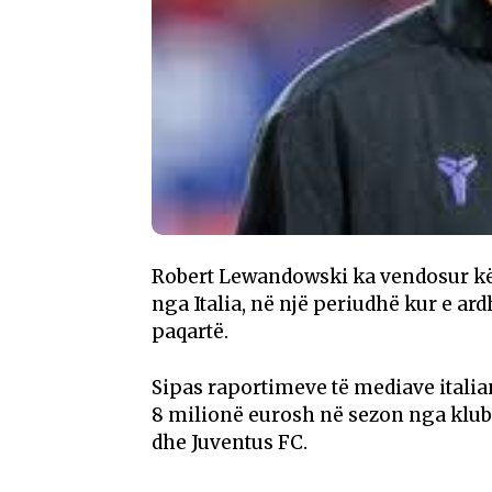
Robert Lewandowski
ka vendosur kër
nga Italia, në një periudhë kur e ard
paqartë.
Sipas raportimeve të mediave italia
8 milionë eurosh në sezon nga klube
dhe
Juventus FC
.