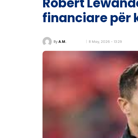
Robert Lewando
financiare për 
8 May, 2026 - 13:29
By
A.M.