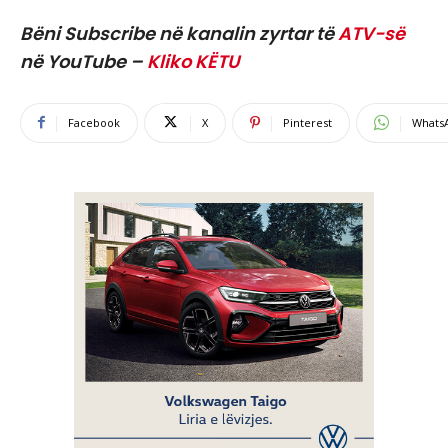
Bëni Subscribe në kanalin zyrtar të
ATV-së
në YouTube –
Kliko KËTU
Facebook
X
Pinterest
Whats