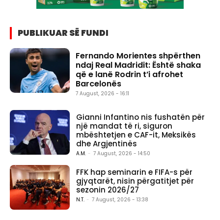
PUBLIKUAR SË FUNDI
Fernando Morientes shpërthen
ndaj Real Madridit: Është shaka
që e lanë Rodrin t’i afrohet
Barcelonës
7 August, 2026 - 16:11
Gianni Infantino nis fushatën për
një mandat të ri, siguron
mbështetjen e CAF-it, Meksikës
dhe Argjentinës
A.M.
-
7 August, 2026 - 14:50
FFK hap seminarin e FIFA-s për
gjyqtarët, nisin përgatitjet për
sezonin 2026/27
N.T.
-
7 August, 2026 - 13:38