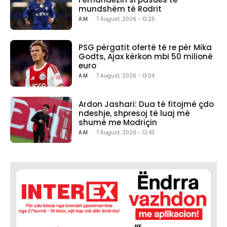
mundshëm të Rodrit
A.M.
-
7 August, 2026 - 13:25
PSG përgatit ofertë të re për Mika
Godts, Ajax kërkon mbi 50 milionë
euro
A.M.
-
7 August, 2026 - 13:04
Ardon Jashari: Dua të fitojmë çdo
ndeshje, shpresoj të luaj më
shumë me Modriçin
A.M.
-
7 August, 2026 - 12:43