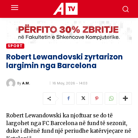
SPORT
Robert Lewandovski zyrtarizon
largimin nga Barcelona
16 May, 2026 - 14:03
By
A.M.
Robert Lewandowski
ka njoftuar se do të
largohet nga
FC Barcelona
në fund të sezonit,
duke i dhënë fund një periudhe katërvjeçare në