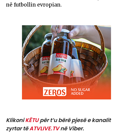
në futbollin evropian.
Klikoni
KËTU
për t’u bërë pjesë e kanalit
zyrtar të
ATVLIVE.TV
në Viber.