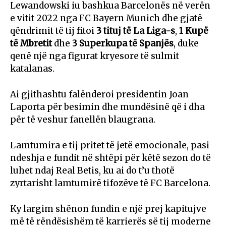
Lewandowski iu bashkua Barcelonës në verën
e vitit 2022 nga
FC Bayern Munich
dhe gjatë
qëndrimit të tij fitoi
3 tituj të La Liga-s
,
1 Kupë
të Mbretit
dhe
3 Superkupa të Spanjës
, duke
qenë një nga figurat kryesore të sulmit
katalanas.
Ai gjithashtu falënderoi presidentin
Joan
Laporta
për besimin dhe mundësinë që i dha
për të veshur fanellën blaugrana.
Lamtumira e tij pritet të jetë emocionale, pasi
ndeshja e fundit në shtëpi për këtë sezon do të
luhet ndaj
Real Betis
, ku ai do t’u thotë
zyrtarisht lamtumirë tifozëve të
FC Barcelona
.
Ky largim shënon fundin e një prej kapitujve
më të rëndësishëm të karrierës së tij moderne