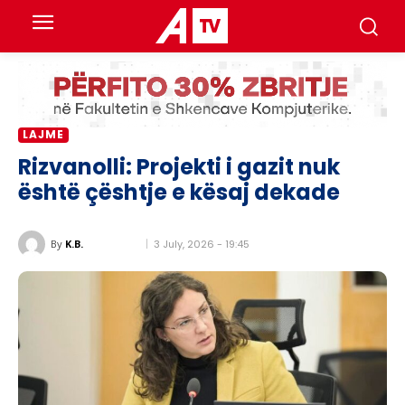
LAJME
Rizvanolli: Projekti i gazit nuk
është çështje e kësaj dekade
3 July, 2026 - 19:45
By
K.B.