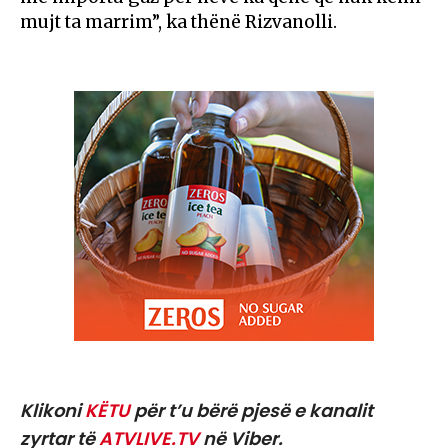
mujt ta marrim”, ka thënë Rizvanolli.
Klikoni
KËTU
për t’u bërë pjesë e kanalit
zyrtar të
ATVLIVE.TV
në Viber.