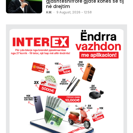
gjashtëshifrore gjatë kohës së tij
në drejtim
A.M.
-
9 August, 2026 - 12:58