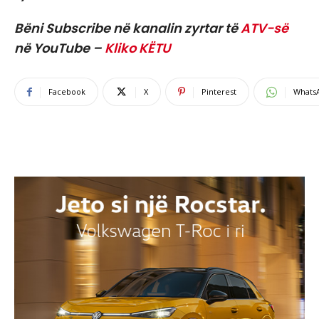
Bëni Subscribe në kanalin zyrtar të
ATV-së
në YouTube –
Kliko KËTU
Facebook
X
Pinterest
Whats