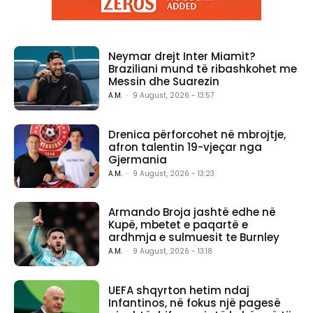
Neymar drejt Inter Miamit?
Braziliani mund të ribashkohet me
Messin dhe Suarezin
A.M.
-
9 August, 2026 - 13:57
Drenica përforcohet në mbrojtje,
afron talentin 19-vjeçar nga
Gjermania
A.M.
-
9 August, 2026 - 13:23
Armando Broja jashtë edhe në
Kupë, mbetet e paqartë e
ardhmja e sulmuesit te Burnley
A.M.
-
9 August, 2026 - 13:18
UEFA shqyrton hetim ndaj
Infantinos, në fokus një pagesë