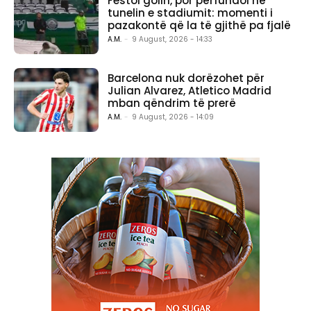
Festoi golin, por përfundoi në
tunelin e stadiumit: momenti i
pazakontë që la të gjithë pa fjalë
A.M.
-
9 August, 2026 - 14:33
Barcelona nuk dorëzohet për
Julian Alvarez, Atletico Madrid
mban qëndrim të prerë
A.M.
-
9 August, 2026 - 14:09