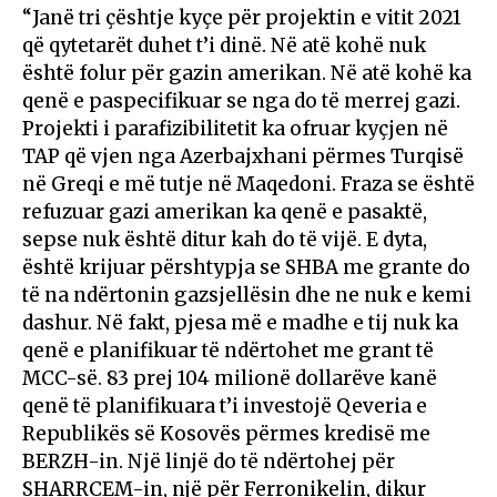
“Janë tri çështje kyçe për projektin e vitit 2021
që qytetarët duhet t’i dinë. Në atë kohë nuk
është folur për gazin amerikan. Në atë kohë ka
qenë e paspecifikuar se nga do të merrej gazi.
Projekti i parafizibilitetit ka ofruar kyçjen në
TAP që vjen nga Azerbajxhani përmes Turqisë
në Greqi e më tutje në Maqedoni. Fraza se është
refuzuar gazi amerikan ka qenë e pasaktë,
sepse nuk është ditur kah do të vijë. E dyta,
është krijuar përshtypja se SHBA me grante do
të na ndërtonin gazsjellësin dhe ne nuk e kemi
dashur. Në fakt, pjesa më e madhe e tij nuk ka
qenë e planifikuar të ndërtohet me grant të
MCC-së. 83 prej 104 milionë dollarëve kanë
qenë të planifikuara t’i investojë Qeveria e
Republikës së Kosovës përmes kredisë me
BERZH-in. Një linjë do të ndërtohej për
SHARRCEM-in, një për Ferronikelin, dikur