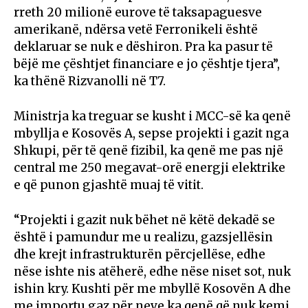
rreth 20 milionë eurove të taksapaguesve
amerikanë, ndërsa vetë Ferronikeli është
deklaruar se nuk e dëshiron. Pra ka pasur të
bëjë me çështjet financiare e jo çështje tjera”,
ka thënë Rizvanolli në T7.
Ministrja ka treguar se kusht i MCC-së ka qenë
mbyllja e Kosovës A, sepse projekti i gazit nga
Shkupi, për të qenë fizibil, ka qenë me pas një
central me 250 megavat-orë energji elektrike
e që punon gjashtë muaj të vitit.
“Projekti i gazit nuk bëhet në këtë dekadë se
është i pamundur me u realizu, gazsjellësin
dhe krejt infrastrukturën përcjellëse, edhe
nëse ishte nis atëherë, edhe nëse niset sot, nuk
ishin kry. Kushti për me mbyllë Kosovën A dhe
me importu gaz për neve ka qenë që nuk kemi