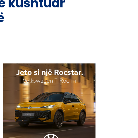
re kushtuar
ë