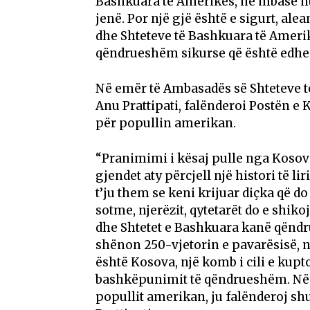
Bashkuara të Amerikës, ne mbase nuk
jenë. Por një gjë është e sigurt, al
dhe Shteteve të Bashkuara të Amerikës
qëndrueshëm sikurse që është edhe s
Në emër të Ambasadës së Shteteve t
Anu Prattipati, falënderoi Postën e 
për popullin amerikan.
“Pranimimi i kësaj pulle nga Kosova
gjendet aty përcjell një histori të 
t’ju them se keni krijuar diçka që d
sotme, njerëzit, qytetarët do e shik
dhe Shtetet e Bashkuara kanë qëndru
shënon 250-vjetorin e pavarësisë, n
është Kosova, një komb i cili e kupt
bashkëpunimit të qëndrueshëm. Në 
popullit amerikan, ju falënderoj sh