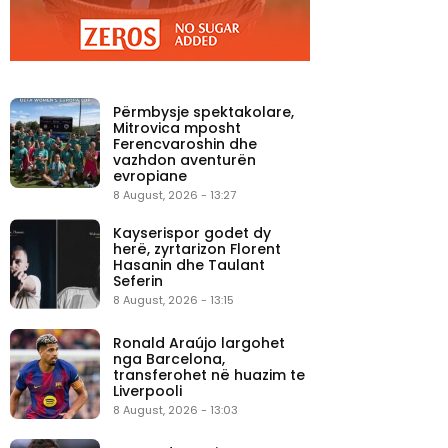
Përmbysje spektakolare,
Mitrovica mposht
Ferencvaroshin dhe
vazhdon aventurën
evropiane
8 August, 2026 - 13:27
Kayserispor godet dy
herë, zyrtarizon Florent
Hasanin dhe Taulant
Seferin
8 August, 2026 - 13:15
Ronald Araújo largohet
nga Barcelona,
transferohet në huazim te
Liverpooli
8 August, 2026 - 13:03