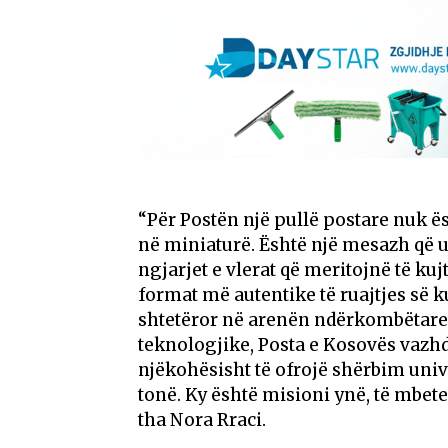
“Për Postën një pullë postare nuk ës
në miniaturë. Është një mesazh që u
ngjarjet e vlerat që meritojnë të ku
format më autentike të ruajtjes së k
shtetëror në arenën ndërkombëtare
teknologjike, Posta e Kosovës vazhdo
njëkohësisht të ofrojë shërbim univ
tonë. Ky është misioni ynë, të mbet
tha Nora Rraci.