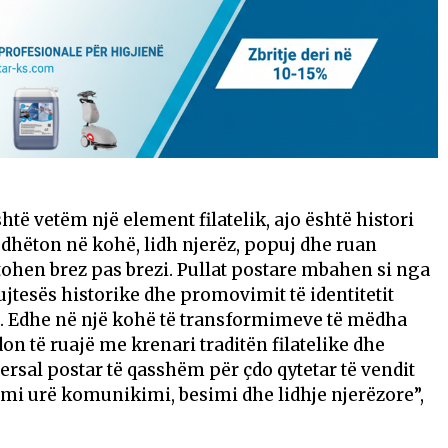
htë vetëm një element filatelik, ajo është histori
dhëton në kohë, lidh njerëz, popuj dhe ruan
jtohen brez pas brezi. Pullat postare mbahen si nga
ujtesës historike dhe promovimit të identitetit
. Edhe në një kohë të transformimeve të mëdha
n të ruajë me krenari traditën filatelike dhe
ersal postar të qasshëm për çdo qytetar të vendit
emi urë komunikimi, besimi dhe lidhje njerëzore”,