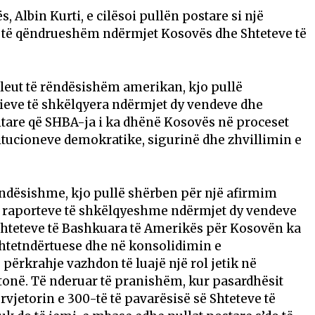
 Albin Kurti, e cilësoi pullën postare si një
it të qëndrueshëm ndërmjet Kosovës dhe Shteteve të
bileut të rëndësishëm amerikan, kjo pullë
eve të shkëlqyera ndërmjet dy vendeve dhe
tare që SHBA-ja i ka dhënë Kosovës në proceset
itucioneve demokratike, sigurinë dhe zhvillimin e
ëndësishme, kjo pullë shërben për një afirmim
dhe raporteve të shkëlqyeshme ndërmjet dy vendeve
hteteve të Bashkuara të Amerikës për Kosovën ka
htetndërtuese dhe në konsolidimin e
përkrahje vazhdon të luajë një rol jetik në
 tonë. Të nderuar të pranishëm, kur pasardhësit
rvjetorin e 300-të të pavarësisë së Shteteve të