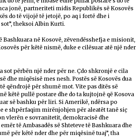
 do të jemi, e mbase edhe pullat postare s’do të
eanca jonë, partneriteti midis Republikës së Kosovës
 do të vijojë të jetojë, po aq i fortë dhe i
ot”, theksoi Albin Kurti.
ë Bashkuara në Kosovë, zëvendësshefja e misionit,
Kosovës për këtë nismë, duke e cilësuar atë një nder
 sot përbën një nder për ne. Çdo shkronjë e cila
lirisë dhe miqësisë mes nesh. Postës së Kosovës dua
o të qëndrojë për shumë mot. Vite pas ditës së
ojnë këtë pullë postare dhe do ta kujtojnë që Kosova
ar së bashku për liri. Si Amerikë, ndërsa po
e e shpërfaqim mirënjohjen për aleatët tanë siç
on vlerën e sovranitetit, demokracisë dhe
emër të Ambasadës së Shteteve të Bashkuara dhe
umë për këtë nder dhe për miqësinë tuaj”, tha