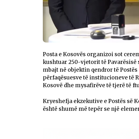
Posta e Kosovës organizoi sot cerem
kushtuar 250-vjetorit të Pavarësisë
mbajt në objektin qendror të Postës
përfaqësuesve të institucioneve të
Kosovë dhe mysafirëve të tjerë të ftu
Kryeshefja ekzekutive e Postës së Ko
është shumë më tepër se një element