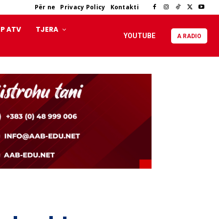
Për ne
Privacy Policy
Kontakti
P ATV
TJERA
YOUTUBE
A RADIO