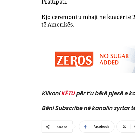
Prattipati.
Kjo ceremoni u mbajt në kuadër të 2
të Amerikës.
Klikoni
KËTU
për t’u bërë pjesë e ka
Bëni Subscribe në kanalin zyrtar t
Facebook
Share