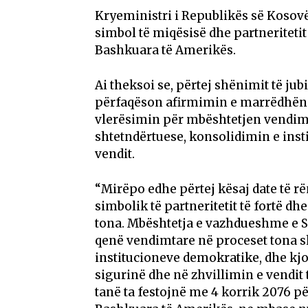
Kryeministri i Republikës së Kosovës,
simbol të miqësisë dhe partneritet
Bashkuara të Amerikës.
Ai theksoi se, përtej shënimit të ju
përfaqëson afirmimin e marrëdhëni
vlerësimin për mbështetjen vendim
shtetndërtuese, konsolidimin e inst
vendit.
“Mirëpo edhe përtej kësaj date të r
simbolik të partneritetit të fortë 
tona. Mbështetja e vazhdueshme e S
qenë vendimtare në proceset tona s
institucioneve demokratike, dhe kjo 
sigurinë dhe në zhvillimin e vendit
tanë ta festojnë me 4 korrik 2076 pë