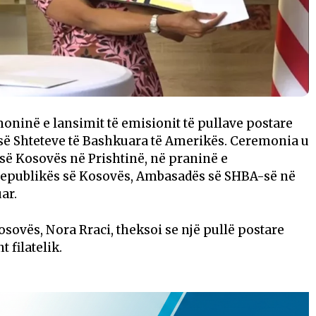
oninë e lansimit të emisionit të pullave postare
 së Shteteve të Bashkuara të Amerikës. Ceremonia u
 së Kosovës në Prishtinë, në praninë e
 Republikës së Kosovës, Ambasadës së SHBA-së në
ar.
sovës, Nora Rraci, theksoi se një pullë postare
 filatelik.