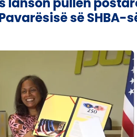
s lanson pullën posta
ë Pavarësisë së SHBA-s