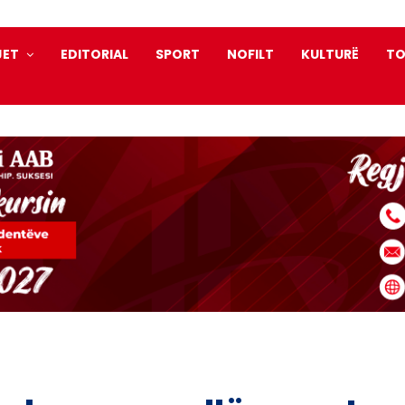
JET
EDITORIAL
SPORT
NOFILT
KULTURË
TO