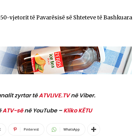
50-vjetorit të Pavarësisë së Shteteve të Bashkuara
nalit zyrtar të
ATVLIVE.TV
në Viber.
ë
ATV-së
në YouTube –
Kliko KËTU
X
Pinterest
WhatsApp