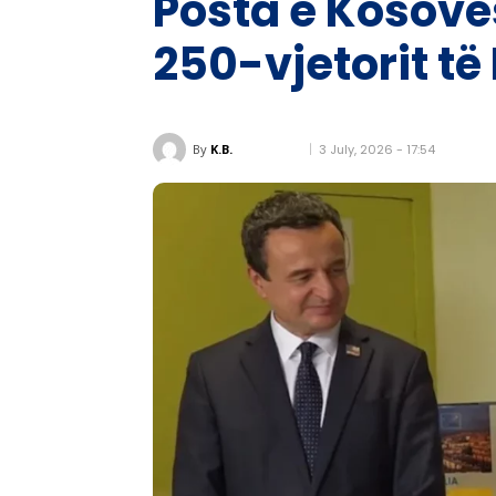
Posta e Kosovë
250-vjetorit t
3 July, 2026 - 17:54
By
K.B.