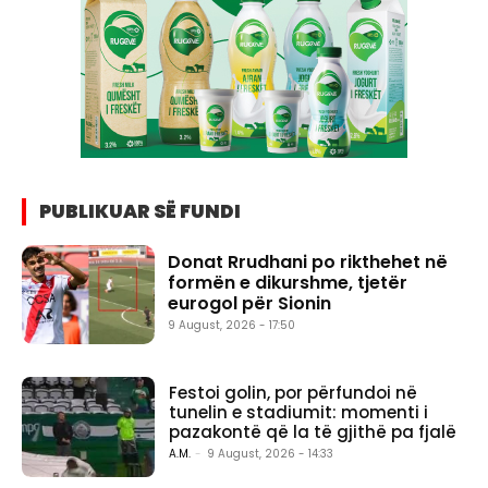
PUBLIKUAR SË FUNDI
Donat Rrudhani po rikthehet në
formën e dikurshme, tjetër
eurogol për Sionin
9 August, 2026 - 17:50
Festoi golin, por përfundoi në
tunelin e stadiumit: momenti i
pazakontë që la të gjithë pa fjalë
A.M.
-
9 August, 2026 - 14:33