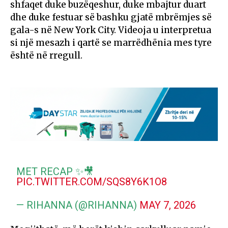
shfaqet duke buzëqeshur, duke mbajtur duart
dhe duke festuar së bashku gjatë mbrëmjes së
gala-s në New York City. Videoja u interpretua
si një mesazh i qartë se marrëdhënia mes tyre
është në rregull.
MET RECAP ✨🎥
PIC.TWITTER.COM/SQS8Y6K1O8
— RIHANNA (@RIHANNA)
MAY 7, 2026