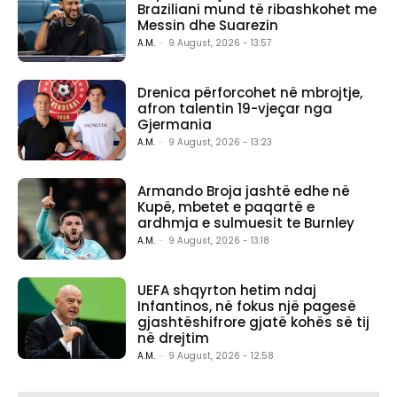
Braziliani mund të ribashkohet me
Messin dhe Suarezin
A.M.
-
9 August, 2026 - 13:57
Drenica përforcohet në mbrojtje,
afron talentin 19-vjeçar nga
Gjermania
A.M.
-
9 August, 2026 - 13:23
Armando Broja jashtë edhe në
Kupë, mbetet e paqartë e
ardhmja e sulmuesit te Burnley
A.M.
-
9 August, 2026 - 13:18
UEFA shqyrton hetim ndaj
Infantinos, në fokus një pagesë
gjashtëshifrore gjatë kohës së tij
në drejtim
A.M.
-
9 August, 2026 - 12:58