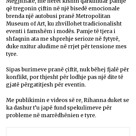
Megjithatë, më herët kishin qarkulluar pamje
që tregonin çiftin në një bisedë emocionale
brenda një autobusi pranë Metropolitan
Museum of Art, ku zhvillohet tradicionalisht
eventi i famshëm i modës. Pamje të tjera i
shfaqnin ata me shprehje serioze në fytyrë,
duke nxitur aludime në rrjet për tensione mes
tyre.
Sipas burimeve pranë çiftit, nuk bëhej fjalë për
konflikt, por thjesht për lodhje pas një dite të
gjatë përgatitjesh për eventin.
Me publikimin e videos së re, Rihanna duket se
ka dashur t’u japë fund spekulimeve për
probleme në marrëdhënien e tyre.