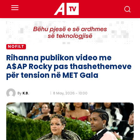
NOFILT
Rihanna publikon video me
A$AP Rocky pas thashethemeve
për tension në MET Gala
8 May, 2026 - 13:00
By
K.B.