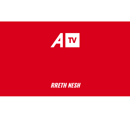
placeholder text
RRETH NESH
ATV është projekt medial i themeluar nga “Media Invest”. Me
një ekip të dëshmuar në fushën e medias, me skemë
programore shumë dimensionale, ATV do të kultivojë
standarde të larta profesionale, duke raportuar nga Kosova,
rajoni dhe bota.