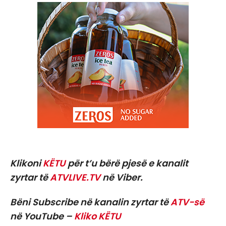
Klikoni
KËTU
për t’u bërë pjesë e kanalit
zyrtar të
ATVLIVE.TV
në Viber.
Bëni Subscribe në kanalin zyrtar të
ATV-së
në YouTube –
Kliko KËTU