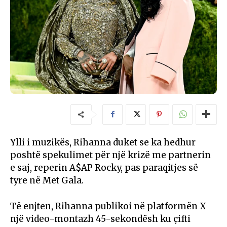
Ylli i muzikës, Rihanna duket se ka hedhur
poshtë spekulimet për një krizë me partnerin
e saj, reperin A$AP Rocky, pas paraqitjes së
tyre në Met Gala.
Të enjten, Rihanna publikoi në platformën X
një video-montazh 45-sekondësh ku çifti