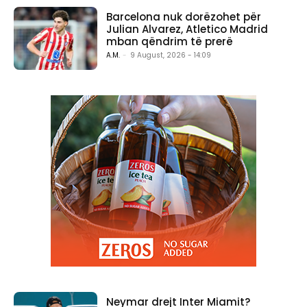
Barcelona nuk dorëzohet për
Julian Alvarez, Atletico Madrid
mban qëndrim të prerë
A.M.
-
9 August, 2026 - 14:09
Neymar drejt Inter Miamit?