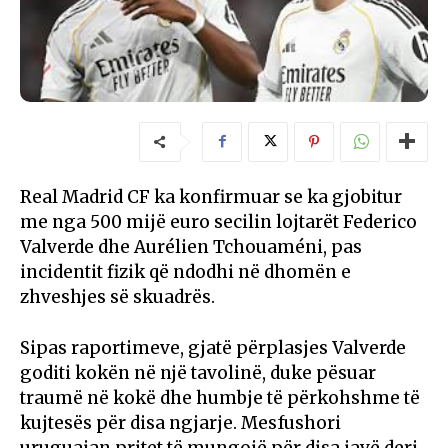
Real Madrid CF
ka konfirmuar se ka gjobitur
me nga 500 mijë euro secilin lojtarët
Federico
Valverde
dhe
Aurélien Tchouaméni
, pas
incidentit fizik që ndodhi në dhomën e
zhveshjes së skuadrës.
Sipas raportimeve, gjatë përplasjes Valverde
goditi kokën në një tavolinë, duke pësuar
traumë në kokë dhe humbje të përkohshme të
kujtesës për disa ngjarje. Mesfushori
uruguaian pritet të mungojë për disa javë deri