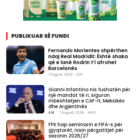
PUBLIKUAR SË FUNDI
Fernando Morientes shpërthen
ndaj Real Madridit: Është shaka
që e lanë Rodrin t’i afrohet
Barcelonës
7 August, 2026 - 16:11
Gianni Infantino nis fushatën për
një mandat të ri, siguron
mbështetjen e CAF-it, Meksikës
dhe Argjentinës
A.M.
-
7 August, 2026 - 14:50
FFK hap seminarin e FIFA-s për
gjyqtarët, nisin përgatitjet për
sezonin 2026/27