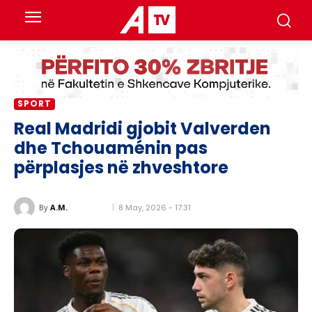
SPORT
Real Madridi gjobit Valverden
dhe Tchouaménin pas
përplasjes në zhveshtore
8 May, 2026 - 17:31
By
A.M.