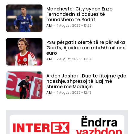
Manchester City synon Enzo
Fernandezin si pasues të
mundshëm të Rodrit
A.M.
-
7 August, 2026 - 13:25
PSG përgatit ofertë të re për Mika
Godts, Ajax kërkon mbi 50 milionë
euro
A.M.
-
7 August, 2026 - 13:04
Ardon Jashari: Dua të fitojmë çdo
ndeshje, shpresoj të luaj më
shumë me Modriçin
A.M.
-
7 August, 2026 - 12:43