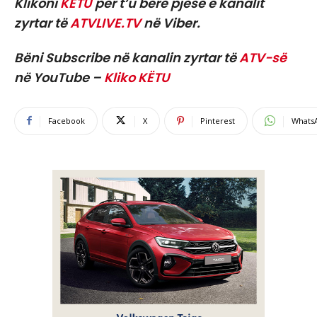
Klikoni
KËTU
për t’u bërë pjesë e kanalit
zyrtar të
ATVLIVE.TV
në Viber.
Bëni Subscribe në kanalin zyrtar të
ATV-së
në YouTube –
Kliko KËTU
Facebook
X
Pinterest
Whats