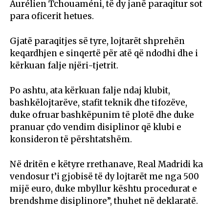
Aurélien Tchouaméni, të dy janë paraqitur sot
para oficerit hetues.
Gjatë paraqitjes së tyre, lojtarët shprehën
keqardhjen e sinqertë për atë që ndodhi dhe i
kërkuan falje njëri-tjetrit.
Po ashtu, ata kërkuan falje ndaj klubit,
bashkëlojtarëve, stafit teknik dhe tifozëve,
duke ofruar bashkëpunim të plotë dhe duke
pranuar çdo vendim disiplinor që klubi e
konsideron të përshtatshëm.
Në dritën e këtyre rrethanave, Real Madridi ka
vendosur t’i gjobisë të dy lojtarët me nga 500
mijë euro, duke mbyllur kështu procedurat e
brendshme disiplinore”, thuhet në deklaratë.