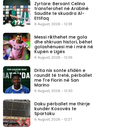
Zyrtare: Bersant Celina
transferohet në Arabinë
Saudite te skuadra Al-
Ettifaq
6 August, 2026 - 12:38
Messi rikthehet me gola
dhe shkruan histori, bëhet
golashënuesi më i mirë në
Kupën e Ligës
6 August, 2026 - 12:36
Drita nis sonte sfidën e
raundit të tretë, përballet
me Tre Fiorin në San
Marino
6 August, 2026 - 12:30
Daku përballet me thirrje
kundër Kosovës te
Spartaku
6 August, 2026 - 12:27