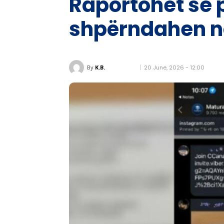
Raportohet se p
shpërndahen në
20 June, 2026 - 12:00
By
K.B.