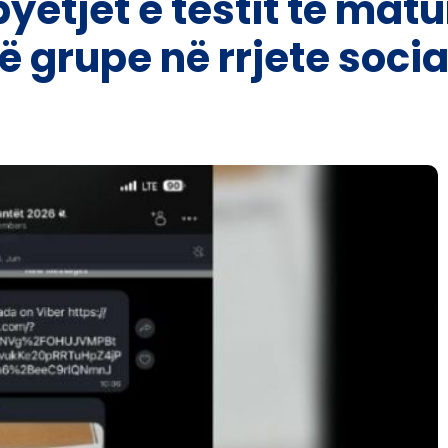
yetjet e testit të mat
 grupe në rrjete socia