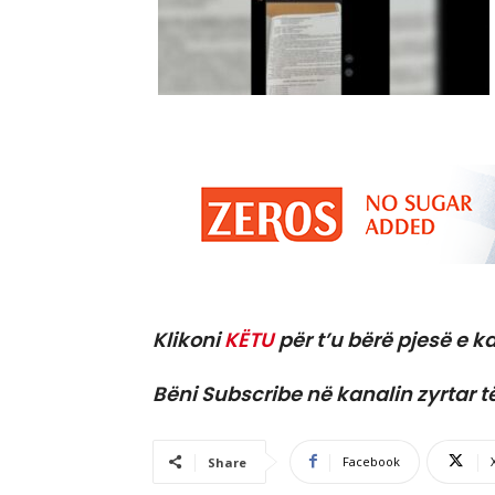
Klikoni
KËTU
për t’u bërë pjesë e ka
Bëni Subscribe në kanalin zyrtar t
Facebook
Share