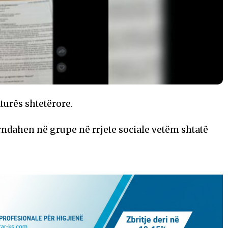
aturës shtetërore.
rndahen në grupe në rrjete sociale vetëm shtatë