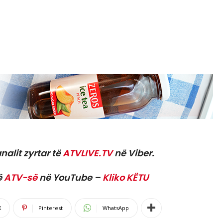
nalit zyrtar të
ATVLIVE.TV
në Viber.
ë
ATV-së
në YouTube –
Kliko KËTU
X
Pinterest
WhatsApp