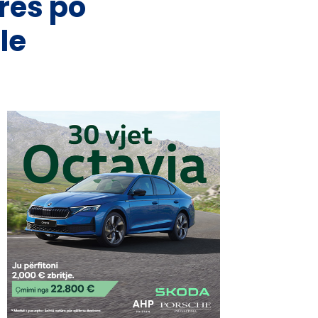
urës po
le