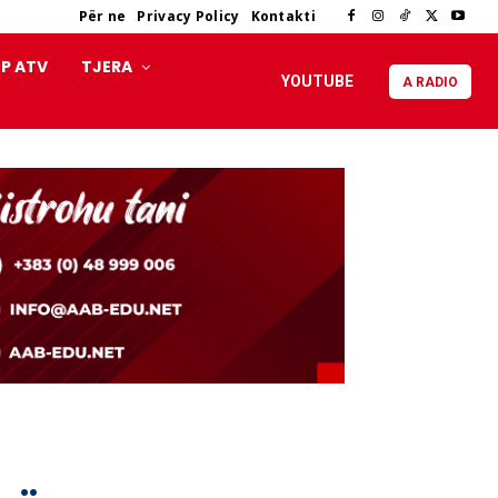
Për ne
Privacy Policy
Kontakti
P ATV
TJERA
YOUTUBE
A RADIO