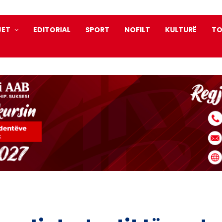
JET
EDITORIAL
SPORT
NOFILT
KULTURË
TO