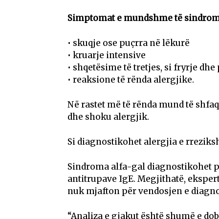
Simptomat e mundshme të sindromë
• skuqje ose puçrra në lëkurë
• kruarje intensive
• shqetësime të tretjes, si fryrje dh
• reaksione të rënda alergjike.
Në rastet më të rënda mund të shfaq
dhe shoku alergjik.
Si diagnostikohet alergjia e rrezik
Sindroma alfa-gal diagnostikohet p
antitrupave IgE. Megjithatë, ekspert
nuk mjafton për vendosjen e diagno
“Analiza e gjakut është shumë e dob