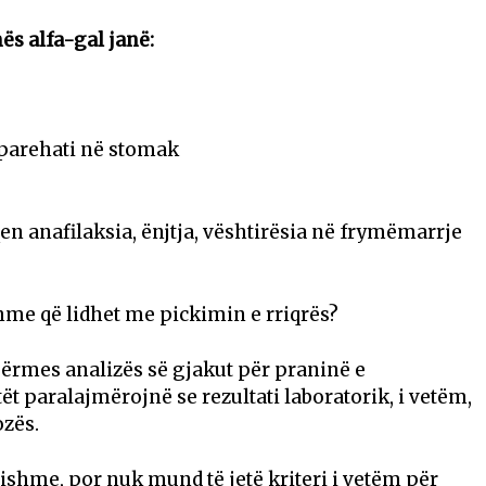
s alfa-gal janë:
e parehati në stomak
en anafilaksia, ënjtja, vështirësia në frymëmarrje
shme që lidhet me pickimin e rriqrës?
ërmes analizës së gjakut për praninë e
ët paralajmërojnë se rezultati laboratorik, i vetëm,
zës.
ishme, por nuk mund të jetë kriteri i vetëm për