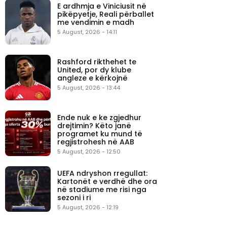
E ardhmja e Viniciusit në
pikëpyetje, Reali përballet
me vendimin e madh
5 August, 2026 - 14:11
Rashford rikthehet te
United, por dy klube
angleze e kërkojnë
5 August, 2026 - 13:44
Ende nuk e ke zgjedhur
drejtimin? Këto janë
programet ku mund të
regjistrohesh në AAB
5 August, 2026 - 12:50
UEFA ndryshon rregullat:
Kartonët e verdhë dhe ora
në stadiume me risi nga
sezoni i ri
5 August, 2026 - 12:19