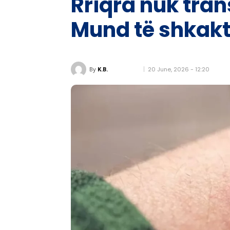
Rriqra nuk tr
Mund të shkakto
20 June, 2026 - 12:20
By
K.B.