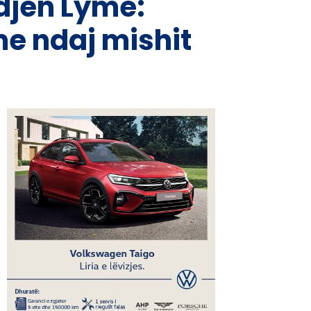
djen Lyme:
me ndaj mishit