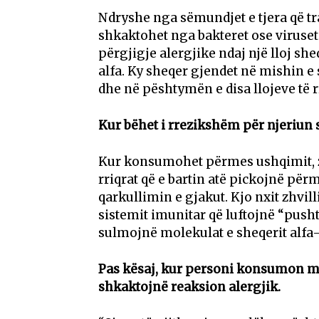
Ndryshe nga sëmundjet e tjera që t
shkaktohet nga bakteret ose viruset.
përgjigje alergjike ndaj një lloj sh
alfa. Ky sheqer gjendet në mishin e s
dhe në pështymën e disa llojeve të rr
Kur bëhet i rrezikshëm për njeriun 
Kur konsumohet përmes ushqimit, z
rriqrat që e bartin atë pickojnë për
qarkullimin e gjakut. Kjo nxit zhvill
sistemit imunitar që luftojnë “pusht
sulmojnë molekulat e sheqerit alfa-
Pas kësaj, kur personi konsumon mi
shkaktojnë reaksion alergjik.