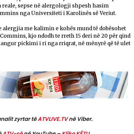
reale, sepse në alergologji shpesh hasim
Commins nga Universiteti i Karolinës së Veriut.
rve alergjia me kalimin e kohës mund të dobësohet
. Commins, kjo ndodh te rreth 15 deri në 20 për qind
ngur pickimi i ri nga rriqrat, në mënyrë që të ulet
nalit zyrtar të
ATVLIVE.TV
në Viber.
ë
ATV-së
në YouTube –
Kliko KËTU