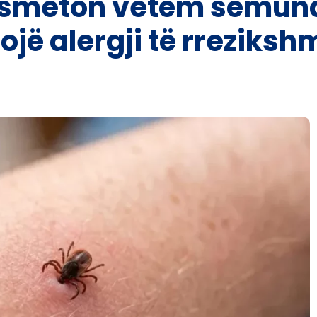
ansmeton vetëm sëmun
jë alergji të rreziksh