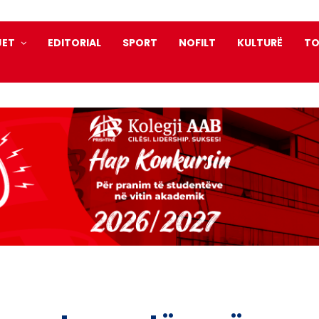
JET
EDITORIAL
SPORT
NOFILT
KULTURË
TO