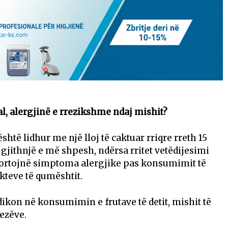
l, alergjinë e rrezikshme ndaj mishit?
htë lidhur me një lloj të caktuar rriqre rreth 15
gjithnjë e më shpesh, ndërsa rritet vetëdijesimi
portojnë simptoma alergjike pas konsumimit të
ukteve të qumështit.
dikon në konsumimin e frutave të detit, mishit të
vezëve.