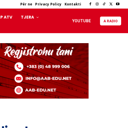
Për ne
Privacy Policy
Kontakti
P ATV
TJERA
YOUTUBE
A RADIO