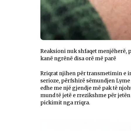
Reaksioni nuk shfaqet menjëherë, p
kanë ngrënë disa orë më parë
Rriqrat njihen për transmetimin e
serioze, përfshirë sëmundjen Lyme d
edhe me një gjendje më pak të njohu
mund të jetë e rrezikshme për jetën
pickimit nga rriqra.