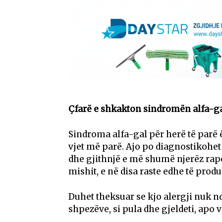
Çfarë e shkakton sindromën alfa-ga
Sindroma alfa-gal për herë të parë ës
vjet më parë. Ajo po diagnostikohet 
dhe gjithnjë e më shumë njerëz ra
mishit, e në disa raste edhe të prod
Duhet theksuar se kjo alergji nuk n
shpezëve, si pula dhe gjeldeti, apo 