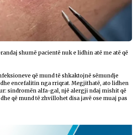
randaj shumë pacientë nuk e lidhin atë me atë që
 infeksioneve që mund të shkaktojnë sëmundje
he encefalitin nga rriqrat. Megjithatë, ato lidhen
r: sindromën alfa-gal, një alergji ndaj mishit që
 dhe që mund të zhvillohet disa javë ose muaj pas