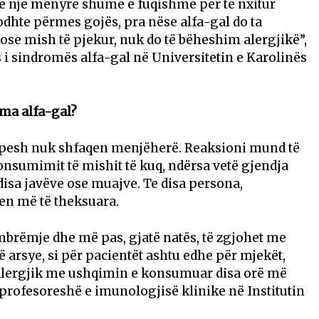
htë një mënyrë shumë e fuqishme për të nxitur
odhte përmes gojës, pra nëse alfa-gal do ta
se mish të pjekur, nuk do të bëheshim alergjikë”,
 i sindromës alfa-gal në Universitetin e Karolinës
ma alfa-gal?
pesh nuk shfaqen menjëherë. Reaksioni mund të
konsumimit të mishit të kuq, ndërsa vetë gjendja
disa javëve ose muajve. Te disa persona,
n më të theksuara.
brëmje dhe më pas, gjatë natës, të zgjohet me
ë arsye, si për pacientët ashtu edhe për mjekët,
i alergjik me ushqimin e konsumuar disa orë më
profesoreshë e imunologjisë klinike në Institutin