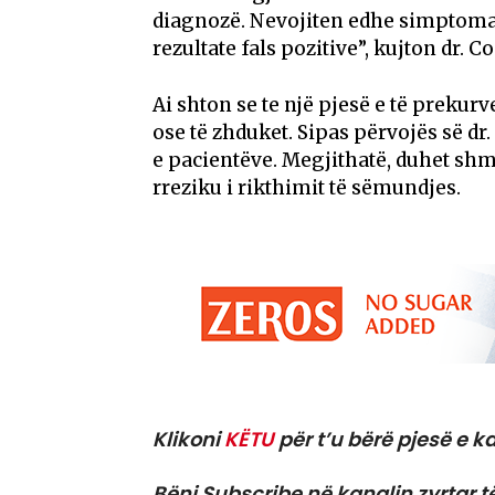
diagnozë. Nevojiten edhe simptoma 
rezultate fals pozitive”, kujton dr. 
Ai shton se te një pjesë e të preku
ose të zhduket. Sipas përvojës së dr
e pacientëve. Megjithatë, duhet shma
rreziku i rikthimit të sëmundjes.
Klikoni
KËTU
për t’u bërë pjesë e ka
Bëni Subscribe në kanalin zyrtar t