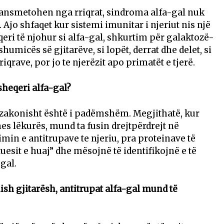
ransmetohen nga rriqrat, sindroma alfa-gal nuk
 Ajo shfaqet kur sistemi imunitar i njeriut nis një
eqeri të njohur si alfa-gal, shkurtim për galaktozë-
humicës së gjitarëve, si lopët, derrat dhe delet, si
iqrave, por jo te njerëzit apo primatët e tjerë.
sheqeri alfa-gal?
akonisht është i padëmshëm. Megjithatë, kur
mes lëkurës, mund ta fusin drejtpërdrejt në
imin e antitrupave te njeriu, pra proteinave të
uesit e huaj” dhe mësojnë të identifikojnë e të
gal.
sh gjitarësh, antitrupat alfa-gal mund të