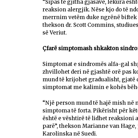
“Sipas të gjitha gjasave, lëkura ës
reaksion alergjik. Nëse kjo do të nd
merrnim vetëm duke ngrënë biftek o
thekson dr. Scott Commins, studiues
së Veriut.
Çfarë simptomash shkakton sindro
Simptomat e sindromës alfa-gal sh
zhvillohet deri në gjashtë orë pas 
mund të krijohet gradualisht, gjatë 
simptomat me kalimin e kohës bëhe
“Një person mund të hajë mish në m
simptoma të forta. Pikërisht për kët
është e vështirë të lidhet reaksion
parë”, thekson Marianne van Hage, 
Karolinska në Suedi.