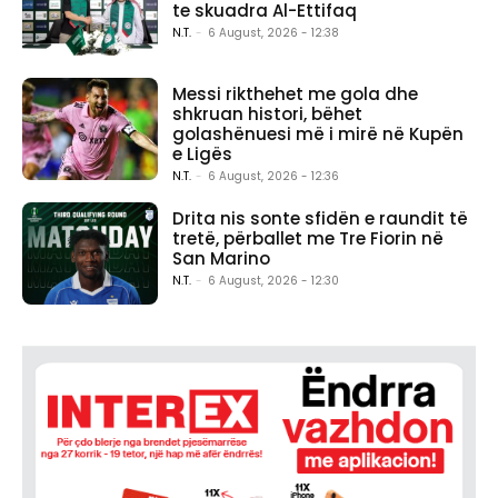
te skuadra Al-Ettifaq
N.T.
-
6 August, 2026 - 12:38
Messi rikthehet me gola dhe
shkruan histori, bëhet
golashënuesi më i mirë në Kupën
e Ligës
N.T.
-
6 August, 2026 - 12:36
Drita nis sonte sfidën e raundit të
tretë, përballet me Tre Fiorin në
San Marino
N.T.
-
6 August, 2026 - 12:30