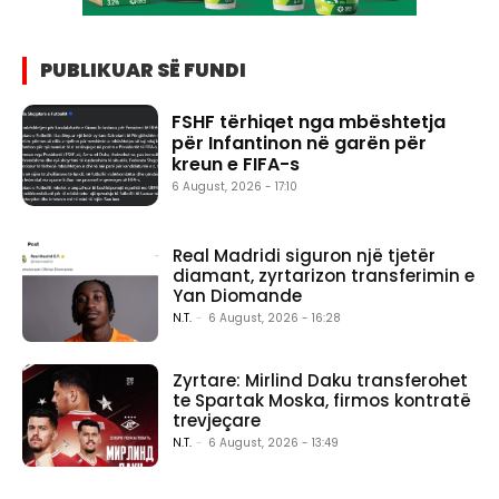
PUBLIKUAR SË FUNDI
FSHF tërhiqet nga mbështetja
për Infantinon në garën për
kreun e FIFA-s
6 August, 2026 - 17:10
Real Madridi siguron një tjetër
diamant, zyrtarizon transferimin e
Yan Diomande
N.T.
-
6 August, 2026 - 16:28
Zyrtare: Mirlind Daku transferohet
te Spartak Moska, firmos kontratë
trevjeçare
N.T.
-
6 August, 2026 - 13:49