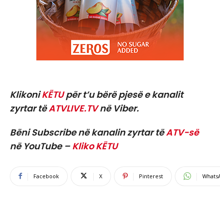
Klikoni
KËTU
për t’u bërë pjesë e kanalit
zyrtar të
ATVLIVE.TV
në Viber.
Bëni Subscribe në kanalin zyrtar të
ATV-së
në YouTube –
Kliko KËTU
Facebook
X
Pinterest
Whats