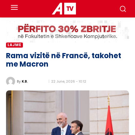
LAJME
Rama vizitë në Francë, takohet
me Macron
22 June, 2026 - 10:12
By
K.B.