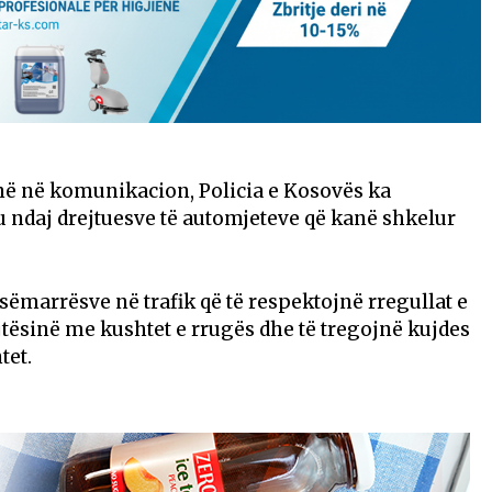
inë në komunikacion, Policia e Kosovës ka
iku ndaj drejtuesve të automjeteve që kanë shkelur
jesëmarrësve në trafik që të respektojnë rregullat e
tësinë me kushtet e rrugës dhe të tregojnë kujdes
tet.