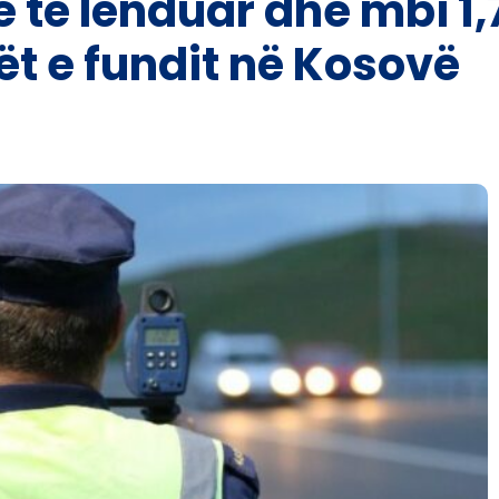
 të lënduar dhe mbi 1
rët e fundit në Kosovë