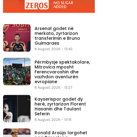
Arsenal godet në
merkato, zyrtarizon
transferimin e Bruno
Guimaraes
8 August, 2026 - 13:42
Përmbysje spektakolare,
Mitrovica mposht
Ferencvaroshin dhe
vazhdon aventurën
evropiane
8 August, 2026 - 13:27
Kayserispor godet dy
herë, zyrtarizon Florent
Hasanin dhe Taulant
Seferin
8 August, 2026 - 13:15
Ronald Araújo largohet