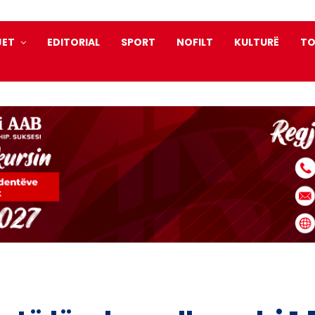
JET
EDITORIAL
SPORT
NOFILT
KULTURË
TO