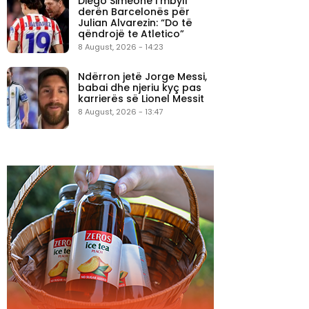
Diego Simeone i mbyll
derën Barcelonës për
Julian Alvarezin: “Do të
qëndrojë te Atletico”
8 August, 2026 - 14:23
Ndërron jetë Jorge Messi,
babai dhe njeriu kyç pas
karrierës së Lionel Messit
8 August, 2026 - 13:47