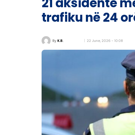
21 aksidente me
trafiku në 24 o
22 June, 2026 - 10:08
By
K.B.