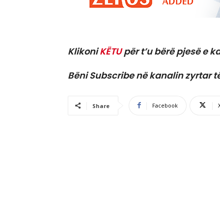
Klikoni
KËTU
për t’u bërë pjesë e ka
Bëni Subscribe në kanalin zyrtar t
Facebook
Share