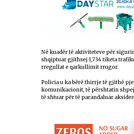
Në kuadër të aktiviteteve për sigur
shqiptuar gjithsej 1,734 tiketa traf
rregullat e qarkullimit rrugor.
Policia u ka bërë thirrje të gjithë p
komunikacionit, të përshtatin shpej
të shtuar për të parandaluar aksiden