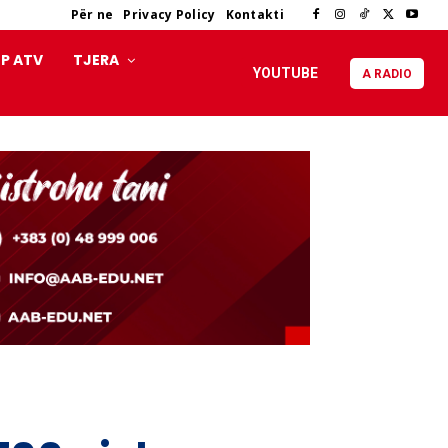
Për ne
Privacy Policy
Kontakti
P ATV
TJERA
YOUTUBE
A RADIO