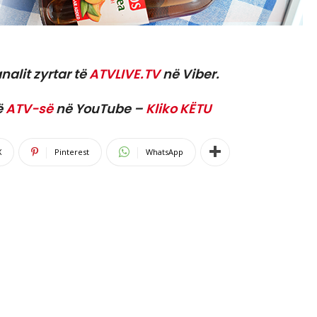
nalit zyrtar të
ATVLIVE.TV
në Viber.
ë
ATV-së
në YouTube –
Kliko KËTU
X
Pinterest
WhatsApp