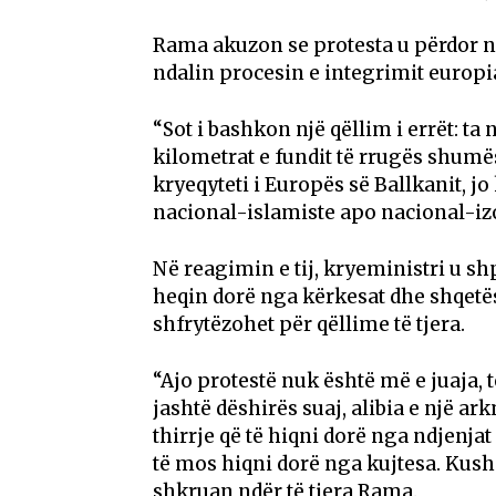
Rama akuzon se protesta u përdor nga
ndalin procesin e integrimit europia
“Sot i bashkon një qëllim i errët: t
kilometrat e fundit të rrugës shumë
kryeqyteti i Europës së Ballkanit, 
nacional-islamiste apo nacional-izo
Në reagimin e tij, kryeministri u s
heqin dorë nga kërkesat dhe shqetësi
shfrytëzohet për qëllime të tjera.
“Ajo protestë nuk është më e juaja, 
jashtë dëshirës suaj, alibia e një ar
thirrje që të hiqni dorë nga ndjenja
të mos hiqni dorë nga kujtesa. Kush
shkruan ndër të tjera Rama.