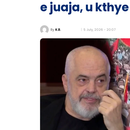
e juaja, u kthye
5 July, 2026 - 20:07
By
K.B.