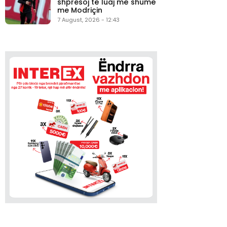
shpresoj të luaj më shumë
me Modriçin
7 August, 2026 - 12:43