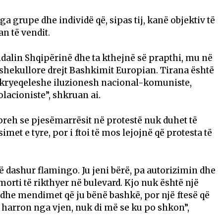
 grupe dhe individë që, sipas tij, kanë objektiv të
n të vendit.
a ndalin Shqipërinë dhe ta kthejnë së prapthi, mu në
shekullore drejt Bashkimit Europian. Tirana është
jo kryeqeleshe iluzionesh nacional-komuniste,
lacioniste”, shkruan ai.
hpreh se pjesëmarrësit në protestë nuk duhet të
met e tyre, por i ftoi të mos lejojnë që protesta të
të dashur flamingo. Ju jeni bërë, pa autorizimin dhe
kmorti të rikthyer në bulevard. Kjo nuk është një
t dhe mendimet që ju bënë bashkë, por një ftesë që
 harron nga vjen, nuk di më se ku po shkon”,