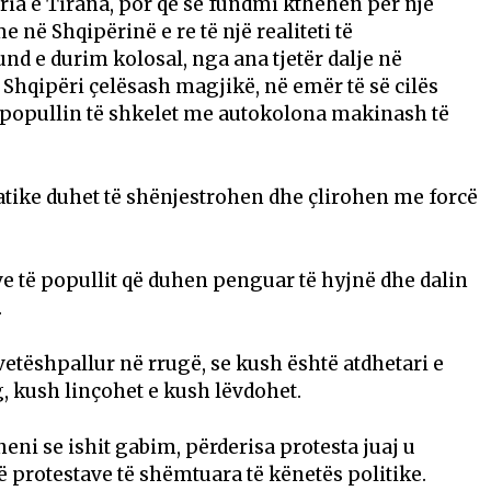
ria e Tirana, por që së fundmi kthehen për një
 në Shqipërinë e re të një realiteti të
d e durim kolosal, nga ana tjetër dalje në
ë Shqipëri çelësash magjikë, në emër të së cilës
popullin të shkelet me autokolona makinash të
atike duhet të shënjestrohen dhe çlirohen me forcë
ve të popullit që duhen penguar të hyjnë dhe dalin
.
vetëshpallur në rrugë, se kush është atdhetari e
, kush linçohet e kush lëvdohet.
heni se ishit gabim, përderisa protesta juaj u
ë protestave të shëmtuara të kënetës politike.