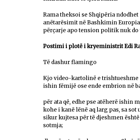
Rama theksoi se Shqipëria ndodhet 
anëtarësimit në Bashkimin Europian d
përçarje apo tension politik nuk do 
Postimi i plotë i kryeministrit Edi 
Të dashur flamingo
Kjo video-kartolinë e trishtueshme ë
ishin fëmijë ose ende embrion në b
për ata që, edhe pse atëherë ishin m
kohe i kanë lënë aq larg pas, sa sot
sikur kujtesa për të djeshmen ësht
sotmja;