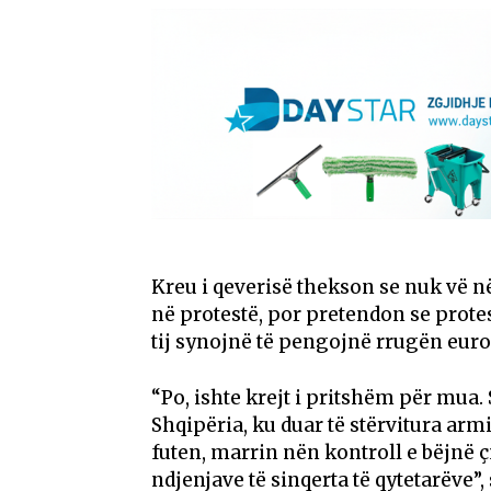
Kreu i qeverisë thekson se nuk vë 
në protestë, por pretendon se protest
tij synojnë të pengojnë rrugën euro
“Po, ishte krejt i pritshëm për mua.
Shqipëria, ku duar të stërvitura ar
futen, marrin nën kontroll e bëjnë ç
ndjenjave të sinqerta të qytetarëve”