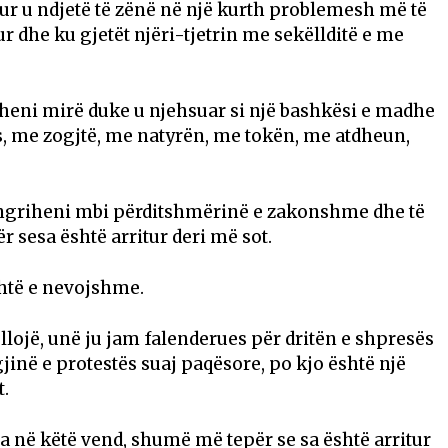
kur u ndjetë të zënë në një kurth problemesh më të
ur dhe ku gjetët njëri-tjetrin me sekëllditë e me
diheni mirë duke u njehsuar si një bashkësi e madhe
ës, me zogjtë, me natyrën, me tokën, me atdheun,
ë ngriheni mbi përditshmërinë e zakonshme dhe të
sesa është arritur deri më sot.
shtë e nevojshme.
lojë, unë ju jam falenderues për dritën e shpresës
jinë e protestës suaj paqësore, po kjo është një
t.
eta në këtë vend, shumë më tepër se sa është arritur