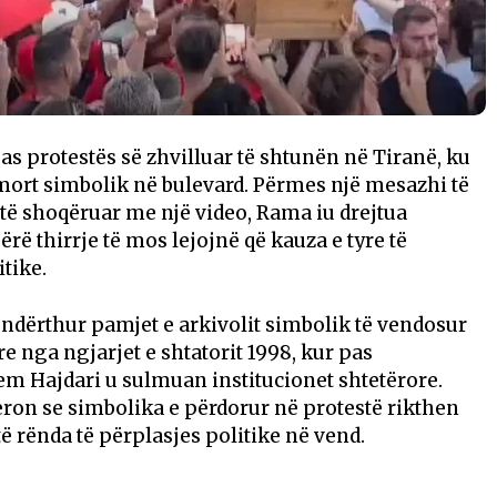
s protestës së zhvilluar të shtunën në Tiranë, ku
mort simbolik në bulevard. Përmes një mesazhi të
, të shoqëruar me një video, Rama iu drejtua
rë thirrje të mos lejojnë që kauza e tyre të
tike.
 ndërthur pamjet e arkivolit simbolik të vendosur
e nga ngjarjet e shtatorit 1998, kur pas
em Hajdari u sulmuan institucionet shtetërore.
ron se simbolika e përdorur në protestë rikthen
ë rënda të përplasjes politike në vend.