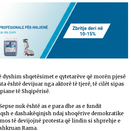
në dyshim shqetësimet e qytetarëve që morën pjesë
a është devijuar nga aktorë të tjerë, të cilët sipas
piane të Shqipërisë.
 Sepse nuk është as e para dhe as e fundit
miqsh e dashakëqinjsh ndaj shoqërive demokratike
mos të devijojnë protesta që lindin si shprehje e
, shkruan Rama.