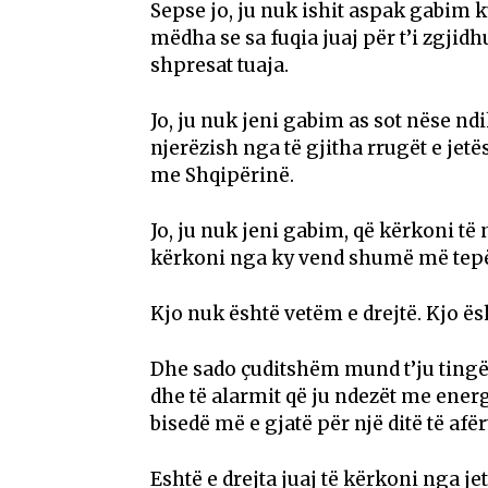
Sepse jo, ju nuk ishit aspak gabim 
mëdha se sa fuqia juaj për t’i zgjidh
shpresat tuaja.
Jo, ju nuk jeni gabim as sot nëse n
njerëzish nga të gjitha rrugët e jet
me Shqipërinë.
Jo, ju nuk jeni gabim, që kërkoni t
kërkoni nga ky vend shumë më tepër 
Kjo nuk është vetëm e drejtë. Kjo ë
Dhe sado çuditshëm mund t’ju tingël
dhe të alarmit që ju ndezët me energ
bisedë më e gjatë për një ditë të afër
Eshtë e drejta juaj të kërkoni nga j