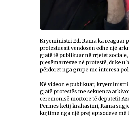
Kryeministri Edi Rama ka reaguar pa
protestuesit vendosën edhe një ark
gjatë të publikuar në rrjetet sociale
pjesëmarrësve në protestë, duke u bë
përdoret nga grupe me interesa poli
Në videon e publikuar, kryeministri
gjatë protestës me sekuenca arkivor
ceremonisë mortore të deputetit Az
Përmes këtij krahasimi, Rama sugje
kujtime nga një prej episodeve më t