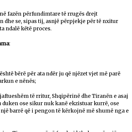
në fazën përfundimtare të rrugës drejt
he se, sipas tij, asnjë përpjekje për të nxitur
ta ndalë këtë proces.
Rama
:
shtë bërë për ata ndër ju që njëzet vjet më parë
arkun e nënës;
jaftueshëm të rritur, Shqipërinë dhe Tiranën e asaj
 u duken ose sikur nuk kanë ekzistuar kurrë, ose
ë një barrë që i pengon të kërkojnë më shumë nga e