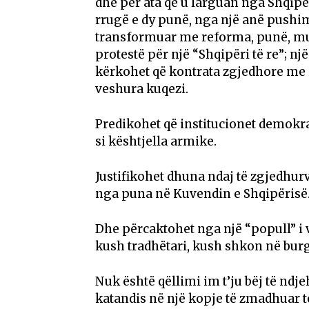
dhe për ata që u larguan nga Shqipë
rrugë e dy punë, nga një anë pushime
transformuar me reforma, punë, mun
protestë për një “Shqipëri të re”; nj
kërkohet që kontrata zgjedhore me 
veshura kuqezi.
Predikohet që institucionet demokr
si kështjella armike.
Justifikohet dhuna ndaj të zgjedhur
nga puna në Kuvendin e Shqipërisë
Dhe përcaktohet nga një “popull” i 
kush tradhëtari, kush shkon në burg
Nuk është qëllimi im t’ju bëj të ndje
katandis në një kopje të zmadhuar t