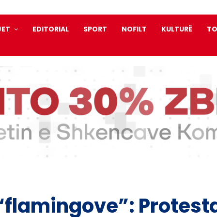
JET
EDITORIAL
SPORT
NOFILT
KULTURË
TO
flamingove”: Protesta