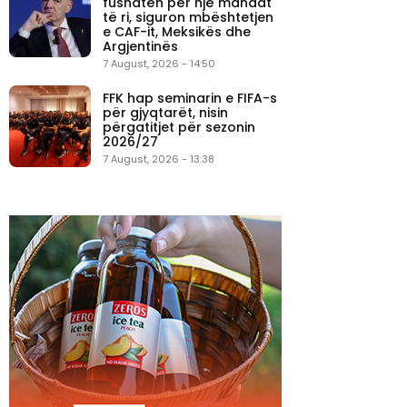
fushatën për një mandat
të ri, siguron mbështetjen
e CAF-it, Meksikës dhe
Argjentinës
7 August, 2026 - 14:50
FFK hap seminarin e FIFA-s
për gjyqtarët, nisin
përgatitjet për sezonin
2026/27
7 August, 2026 - 13:38