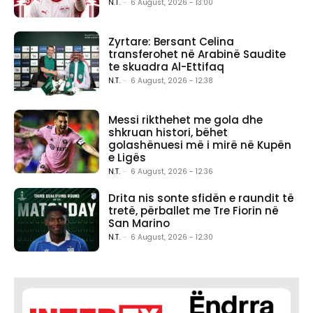
N.T.
-
6 August, 2026 - 13:00
Zyrtare: Bersant Celina
transferohet në Arabinë Saudite
te skuadra Al-Ettifaq
N.T.
-
6 August, 2026 - 12:38
Messi rikthehet me gola dhe
shkruan histori, bëhet
golashënuesi më i mirë në Kupën
e Ligës
N.T.
-
6 August, 2026 - 12:36
Drita nis sonte sfidën e raundit të
tretë, përballet me Tre Fiorin në
San Marino
N.T.
-
6 August, 2026 - 12:30