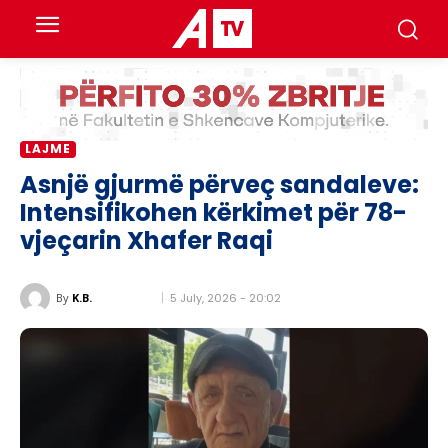
LAJME
Asnjë gjurmë përveç sandaleve:
Intensifikohen kërkimet për 78-
vjeçarin Xhafer Raqi
5 July, 2026 - 20:02
By
K.B.