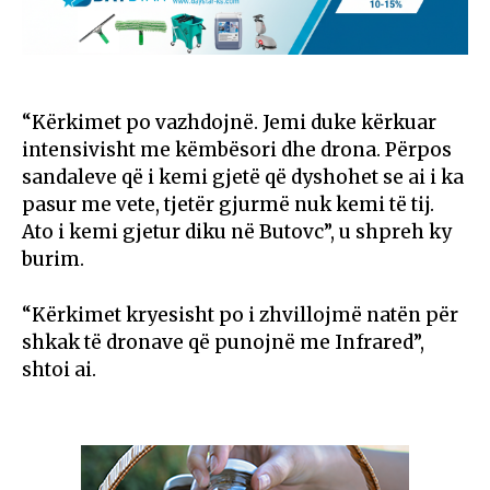
“Kërkimet po vazhdojnë. Jemi duke kërkuar
intensivisht me këmbësori dhe drona. Përpos
sandaleve që i kemi gjetë që dyshohet se ai i ka
pasur me vete, tjetër gjurmë nuk kemi të tij.
Ato i kemi gjetur diku në Butovc”, u shpreh ky
burim.
“Kërkimet kryesisht po i zhvillojmë natën për
shkak të dronave që punojnë me Infrared”,
shtoi ai.