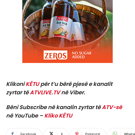
Klikoni
KËTU
për t’u bërë pjesë e kanalit
zyrtar të
ATVLIVE.TV
në Viber.
Bëni Subscribe në kanalin zyrtar të
ATV-së
në YouTube –
Kliko KËTU
Facebook
X
Pinterest
Whats