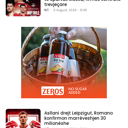
trevjeçare
N.T.
-
6 August, 2026 - 13:49
Asllani drejt Leipzigut, Romano
konfirmon marrëveshjen 30
milionëshe