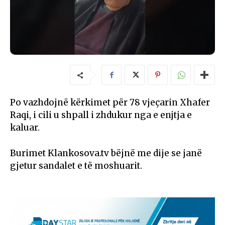
Po vazhdojnë kërkimet për 78 vjeçarin Xhafer
Raqi, i cili u shpall i zhdukur nga e enjtja e
kaluar.
Burimet Klankosova.tv bëjnë me dije se janë
gjetur sandalet e të moshuarit.