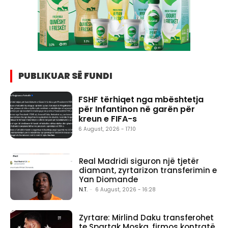
PUBLIKUAR SË FUNDI
FSHF tërhiqet nga mbështetja
për Infantinon në garën për
kreun e FIFA-s
6 August, 2026 - 17:10
Real Madridi siguron një tjetër
diamant, zyrtarizon transferimin e
Yan Diomande
N.T.
-
6 August, 2026 - 16:28
Zyrtare: Mirlind Daku transferohet
te Spartak Moska, firmos kontratë