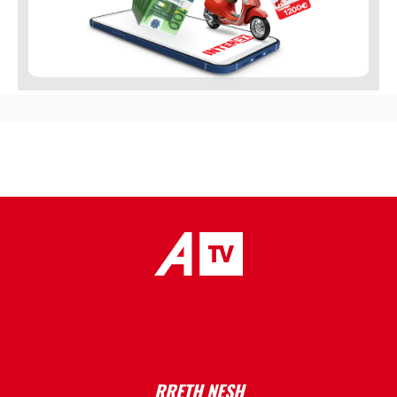
placeholder text
RRETH NESH