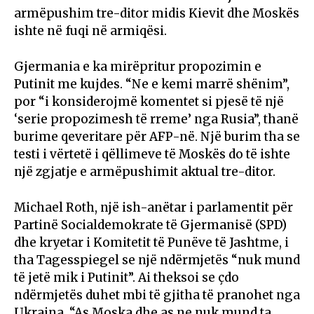
armëpushim tre-ditor midis Kievit dhe Moskës
ishte në fuqi në armiqësi.
Gjermania e ka mirëpritur propozimin e
Putinit me kujdes. “Ne e kemi marrë shënim”,
por “i konsiderojmë komentet si pjesë të një
‘serie propozimesh të rreme’ nga Rusia”, thanë
burime qeveritare për AFP-në. Një burim tha se
testi i vërtetë i qëllimeve të Moskës do të ishte
një zgjatje e armëpushimit aktual tre-ditor.
Michael Roth, një ish-anëtar i parlamentit për
Partinë Socialdemokrate të Gjermanisë (SPD)
dhe kryetar i Komitetit të Punëve të Jashtme, i
tha Tagesspiegel se një ndërmjetës “nuk mund
të jetë mik i Putinit”. Ai theksoi se çdo
ndërmjetës duhet mbi të gjitha të pranohet nga
Ukraina. “As Moska dhe as ne nuk mund ta