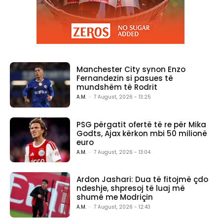
Manchester City synon Enzo
Fernandezin si pasues të
mundshëm të Rodrit
A.M.
-
7 August, 2026 - 13:25
PSG përgatit ofertë të re për Mika
Godts, Ajax kërkon mbi 50 milionë
euro
A.M.
-
7 August, 2026 - 13:04
Ardon Jashari: Dua të fitojmë çdo
ndeshje, shpresoj të luaj më
shumë me Modriçin
A.M.
-
7 August, 2026 - 12:43