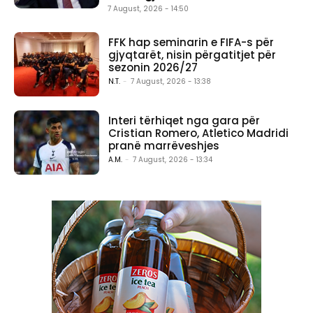
7 August, 2026 - 14:50
FFK hap seminarin e FIFA-s për
gjyqtarët, nisin përgatitjet për
sezonin 2026/27
N.T.
-
7 August, 2026 - 13:38
Interi tërhiqet nga gara për
Cristian Romero, Atletico Madridi
pranë marrëveshjes
A.M.
-
7 August, 2026 - 13:34