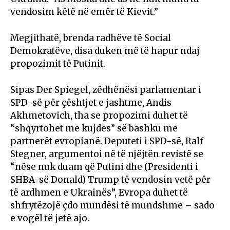
vendosim këtë në emër të Kievit.”
Megjithatë, brenda radhëve të Social
Demokratëve, disa duken më të hapur ndaj
propozimit të Putinit.
Sipas Der Spiegel, zëdhënësi parlamentar i
SPD-së për çështjet e jashtme, Andis
Akhmetovich, tha se propozimi duhet të
“shqyrtohet me kujdes” së bashku me
partnerët evropianë. Deputeti i SPD-së, Ralf
Stegner, argumentoi në të njëjtën revistë se
“nëse nuk duam që Putini dhe (Presidenti i
SHBA-së Donald) Trump të vendosin vetë për
të ardhmen e Ukrainës”, Evropa duhet të
shfrytëzojë çdo mundësi të mundshme – sado
e vogël të jetë ajo.