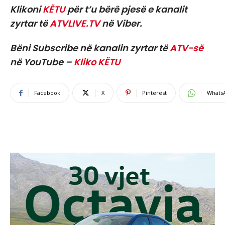
Klikoni
KËTU
për t’u bërë pjesë e kanalit
zyrtar të
ATVLIVE.TV
në Viber.
Bëni Subscribe në kanalin zyrtar të
ATV-së
në YouTube –
Kliko KËTU
Facebook
X
Pinterest
Whats