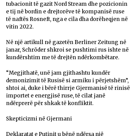
tubacionit të gazit Nord Stream dhe pozicionin
e tij në bordin e drejtorëve të kompanisë ruse
të naftës Rosneft, nga e cila dha dorëheqjen në
vitin 2022.
Në një artikull në gazetën Berliner Zeitung në
janar, Schröder shkroi se pushtimi rus ishte në
kundërshtim me të drejtën ndërkombëtare.
“Megjithatë, unë jam gjithashtu kundër
demonizimit të Rusisë si armiku i përjetshëm”,
shtoi ai, duke i bërë thirrje Gjermanisë të rinisë
importet e energjisë ruse, të cilat janë
ndërprerë për shkak të konfliktit.
Skepticizmi në Gjermani
Deklaratat e Putinit u bënë ndërsa një