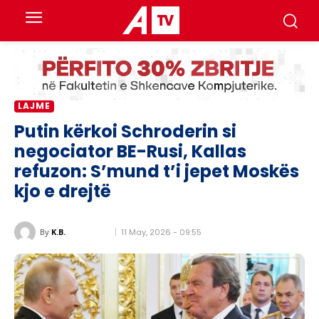
LAJME
Putin kërkoi Schroderin si
negociator BE-Rusi, Kallas
refuzon: S’mund t’i jepet Moskës
kjo e drejtë
11 May, 2026 - 09:55
By
K.B.