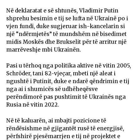
Në deklaratat e së shtunës, Vladimir Putin
shprehu besimin e tij se lufta në Ukrainë po i
vjen fundi, duke sugjeruar ish-kancelarin si
një “ndërmjetës” të mundshëm në bisedimet
midis Moskës dhe Brukselit për të arritur një
marrëveshje mbi Ukrainën.
Pasi u tërhoq nga politika aktive në vitin 2005,
Schröder, tani 82-vjeçar, mbeti një aleat i
ngushtë i Putinit, duke e ndarë qëndrimin e tij
nga ai i shumicës së udhëheqësve
perëndimorë pas pushtimit të Ukrainës nga
Rusia në vitin 2022.
Në të kaluarën, ai mbajti pozicione të
rëndësishme në gjigantët rusë të energjisë,
përfshirë pjesëmarrjen e tij në projektet e