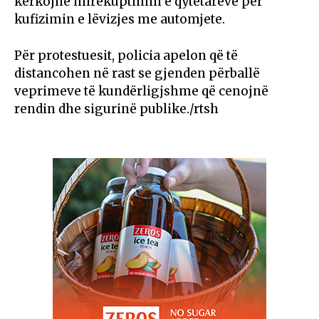
kërkojnë mirëkuptimin e qytetarëve për
kufizimin e lëvizjes me automjete.
Për protestuesit, policia apelon që të
distancohen në rast se gjenden përballë
veprimeve të kundërligjshme që cenojnë
rendin dhe sigurinë publike./rtsh