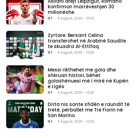
Asllani drejt Leipzigut, Romano
konfirmon marrëveshjen 30
milionëshe
N.T.
-
6 August, 2026 - 13:00
Zyrtare: Bersant Celina
transferohet në Arabinë Saudite
te skuadra Al-Ettifaq
N.T.
-
6 August, 2026 - 12:38
Messi rikthehet me gola dhe
shkruan histori, bëhet
golashënuesi më i mirë në Kupën
e Ligës
N.T.
-
6 August, 2026 - 12:36
Drita nis sonte sfidën e raundit të
tretë, përballet me Tre Fiorin në
San Marino
N.T.
-
6 August, 2026 - 12:30