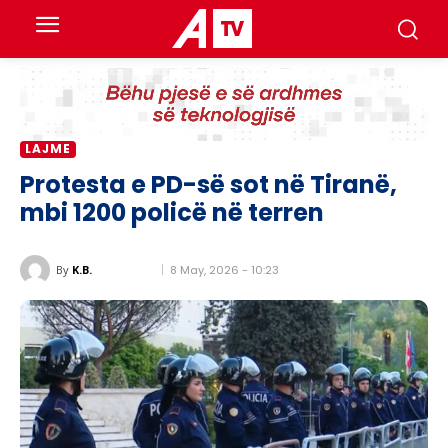
LAJME
Protesta e PD-së sot në Tiranë,
mbi 1200 policë në terren
8 May, 2026 - 10:23
By
K.B.