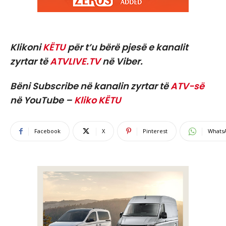
Klikoni
KËTU
për t’u bërë pjesë e kanalit
zyrtar të
ATVLIVE.TV
në Viber.
Bëni Subscribe në kanalin zyrtar të
ATV-së
në YouTube –
Kliko KËTU
Facebook
X
Pinterest
Whats