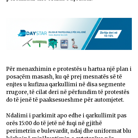
Për menaxhimin e protestës u hartua një plan i
posaçëm masash, ku që prej mesnatës së të
enjtes u kufizua qarkullimi në disa segmente
rrugore, të cilat deri në përfundim të protestës
do të jenë të paaksesueshme për automjetet.
Ndalimi i parkimit apo edhe i qarkullimit pas
orës 15:00 do të jetë në fuqi në gjithë
perimetrin e bulevardit, ndaj dhe uniformat blu