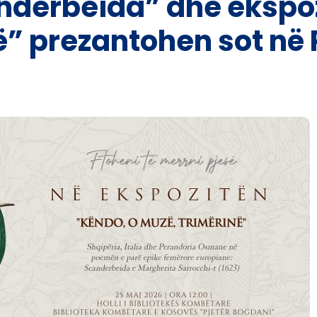
derbeida” dhe ekspoz
” prezantohen sot në 