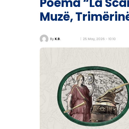
Poema “La Scan
Muzë, Trimërinë
25 May, 2026 - 10:10
By
K.B.