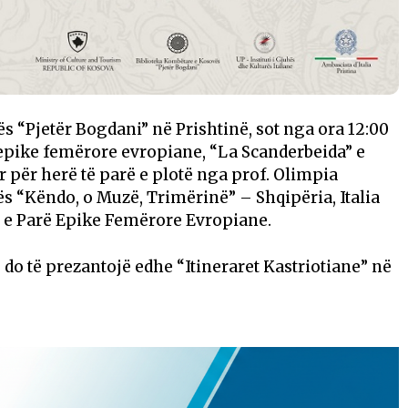
 “Pjetër Bogdani” në Prishtinë, sot nga ora 12:00
epike femërore evropiane, “La Scanderbeida” e
r për herë të parë e plotë nga prof. Olimpia
s “Këndo, o Muzë, Trimërinë” – Shqipëria, Italia
e Parë Epike Femërore Evropiane.
do të prezantojë edhe “Itineraret Kastriotiane” në