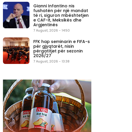
Gianni Infantino nis
fushatën për një mandat
të ri, siguron mbështetjen
e CAF-it, Meksikës dhe
Argjentinës
7 August, 2026 - 14:50
FFK hap seminarin e FIFA-s
për gjyqtarët, nisin
përgatitjet për sezonin
2026/27
7 August, 2026 - 13:38