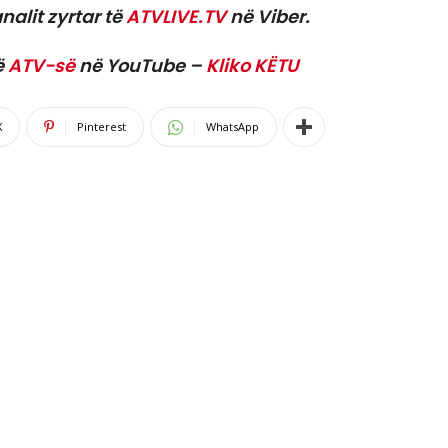
nalit zyrtar të
ATVLIVE.TV
në Viber.
ë
ATV-së
në YouTube –
Kliko KËTU
X
Pinterest
WhatsApp