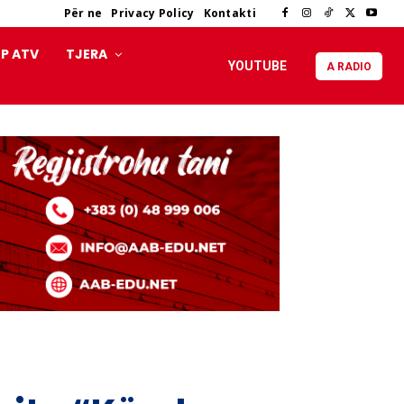
Për ne
Privacy Policy
Kontakti
P ATV
TJERA
YOUTUBE
A RADIO