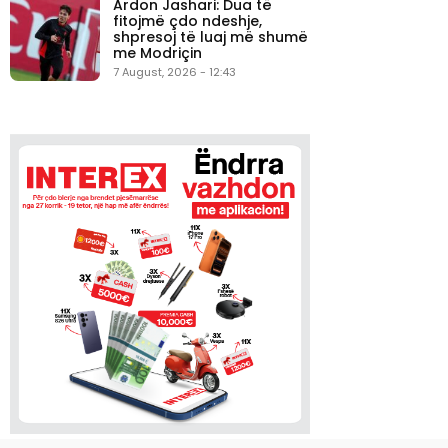
Ardon Jashari: Dua të
fitojmë çdo ndeshje,
shpresoj të luaj më shumë
me Modriçin
7 August, 2026 - 12:43