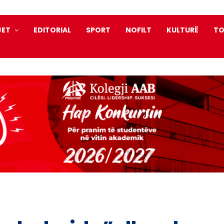
JET
EDITORIAL
SPORT
NOFILT
KULTURË
TO