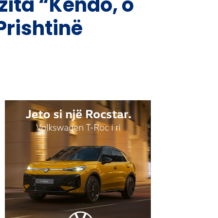
ita “Këndo, o
Prishtinë