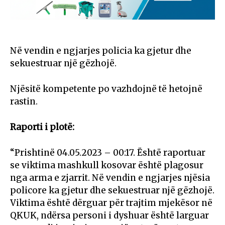
Në vendin e ngjarjes policia ka gjetur dhe
sekuestruar një gëzhojë.
Njësitë kompetente po vazhdojnë të hetojnë
rastin.
Raporti i plotë:
“Prishtinë 04.05.2023 – 00:17. Është raportuar
se viktima mashkull kosovar është plagosur
nga arma e zjarrit. Në vendin e ngjarjes njësia
policore ka gjetur dhe sekuestruar një gëzhojë.
Viktima është dërguar për trajtim mjekësor në
QKUK, ndërsa personi i dyshuar është larguar