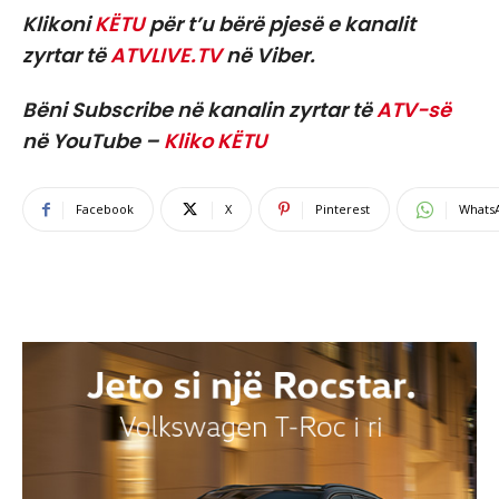
Klikoni
KËTU
për t’u bërë pjesë e kanalit
zyrtar të
ATVLIVE.TV
në Viber.
Bëni Subscribe në kanalin zyrtar të
ATV-së
në YouTube –
Kliko KËTU
Facebook
X
Pinterest
Whats