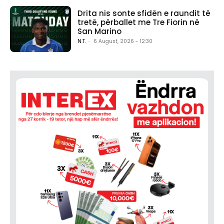
Drita nis sonte sfidën e raundit të
tretë, përballet me Tre Fiorin në
San Marino
N.T.
-
6 August, 2026 - 12:30