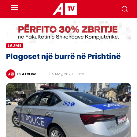
LAJME
Plagoset një burrë në Prishtinë
5 May, 2023 - 10:05
By
ATVLive