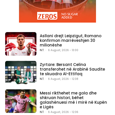
Asllani drejt Leipzigut, Romano
konfirmon marrëveshjen 30
milionëshe
N.T.
-
6 August, 2026 - 13:00
Zyrtare: Bersant Celina
transferohet në Arabinë Saudite
te skuadra Al-Ettifaq
N.T.
-
6 August, 2026 - 12:38
Messi rikthehet me gola dhe
shkruan histori, bëhet
golashënuesi më i mirë në Kupën
e Ligës
N.T.
-
6 August, 2026 - 12:36