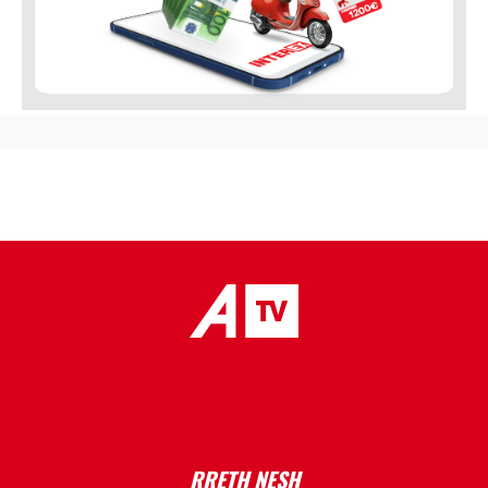
placeholder text
RRETH NESH