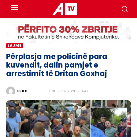
LAJME
Përplasja me policinë para
kuvendit, dalin pamjet e
arrestimit të Dritan Goxhaj
30 June, 2026 - 14:47
By
K.B.