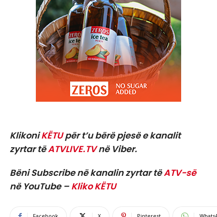
Klikoni
KËTU
për t’u bërë pjesë e kanalit
zyrtar të
ATVLIVE.TV
në Viber.
Bëni Subscribe në kanalin zyrtar të
ATV-së
në YouTube –
Kliko KËTU
Facebook
X
Pinterest
Whats