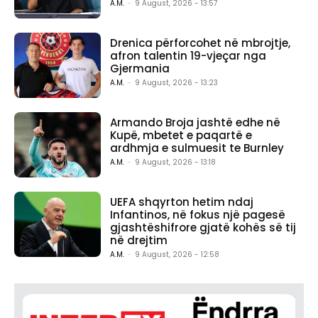
A.M.
-
9 August, 2026 - 13:57
Drenica përforcohet në mbrojtje,
afron talentin 19-vjeçar nga
Gjermania
A.M.
-
9 August, 2026 - 13:23
Armando Broja jashtë edhe në
Kupë, mbetet e paqartë e
ardhmja e sulmuesit te Burnley
A.M.
-
9 August, 2026 - 13:18
UEFA shqyrton hetim ndaj
Infantinos, në fokus një pagesë
gjashtëshifrore gjatë kohës së tij
në drejtim
A.M.
-
9 August, 2026 - 12:58