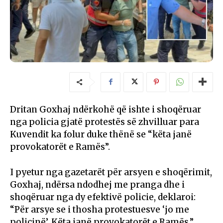
Dritan Goxhaj ndërkohë që ishte i shoqëruar
nga policia gjatë protestës së zhvilluar para
Kuvendit ka folur duke thënë se “këta janë
provokatorët e Ramës”.
I pyetur nga gazetarët për arsyen e shoqërimit,
Goxhaj, ndërsa ndodhej me pranga dhe i
shoqëruar nga dy efektivë policie, deklaroi:
“Për arsye se i thosha protestuesve ‘jo me
policinë’. Këta janë provokatorët e Ramës.”