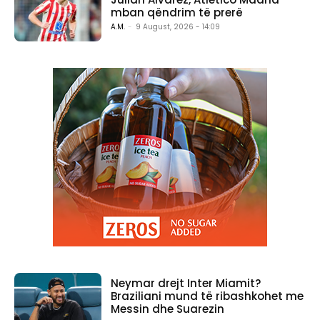
mban qëndrim të prerë
A.M.
-
9 August, 2026 - 14:09
Neymar drejt Inter Miamit?
Braziliani mund të ribashkohet me
Messin dhe Suarezin