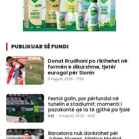
PUBLIKUAR SË FUNDI
Donat Rrudhani po rikthehet në
formën e dikurshme, tjetër
eurogol për Sionin
9 August, 2026 - 17:50
Festoi golin, por përfundoi në
tunelin e stadiumit: momenti i
pazakontë që la të gjithë pa fjalë
A.M.
-
9 August, 2026 - 14:33
Barcelona nuk dorëzohet për
Julian Alvarez, Atletico Madrid