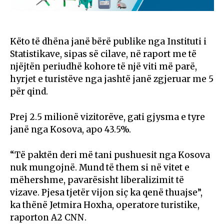
Këto të dhëna janë bërë publike nga Instituti i
Statistikave, sipas së cilave, në raport me të
njëjtën periudhë kohore të një viti më parë,
hyrjet e turistëve nga jashtë janë zgjeruar me 5
për qind.
Prej 2.5 milionë vizitorëve, gati gjysma e tyre
janë nga Kosova, apo 43.5%.
“Të paktën deri më tani pushuesit nga Kosova
nuk mungojnë. Mund të them si në vitet e
mëhershme, pavarësisht liberalizimit të
vizave. Pjesa tjetër vijon siç ka qenë thuajse”,
ka thënë Jetmira Hoxha, operatore turistike,
raporton A2 CNN.