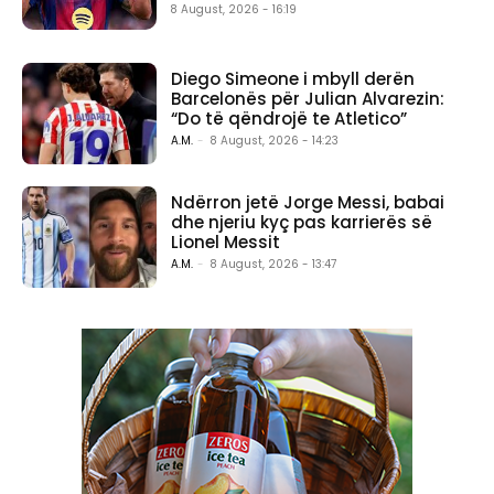
8 August, 2026 - 16:19
Diego Simeone i mbyll derën
Barcelonës për Julian Alvarezin:
“Do të qëndrojë te Atletico”
A.M.
-
8 August, 2026 - 14:23
Ndërron jetë Jorge Messi, babai
dhe njeriu kyç pas karrierës së
Lionel Messit
A.M.
-
8 August, 2026 - 13:47