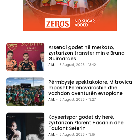
Arsenal godet në merkato,
zyrtarizon transferimin e Bruno
Guimaraes
A.M.
-
8 August, 2026 - 13:42
Përmbysje spektakolare, Mitrovica
mposht Ferencvaroshin dhe
vazhdon aventurën evropiane
A.M.
-
8 August, 2026 - 13:27
Kayserispor godet dy herë,
zyrtarizon Florent Hasanin dhe
Taulant Seferin
A.M.
-
8 August, 2026 - 13:15