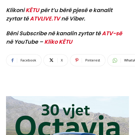
Klikoni
KËTU
për t’u bërë pjesë e kanalit
zyrtar të
ATVLIVE.TV
në Viber.
Bëni Subscribe në kanalin zyrtar të
ATV-së
në YouTube –
Kliko KËTU
Facebook
X
Pinterest
Whats