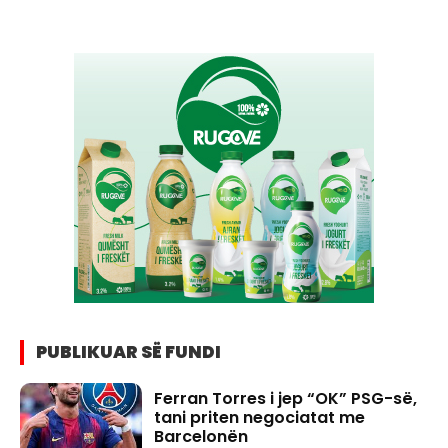
PUBLIKUAR SË FUNDI
Ferran Torres i jep “OK” PSG-së,
tani priten negociatat me
Barcelonën