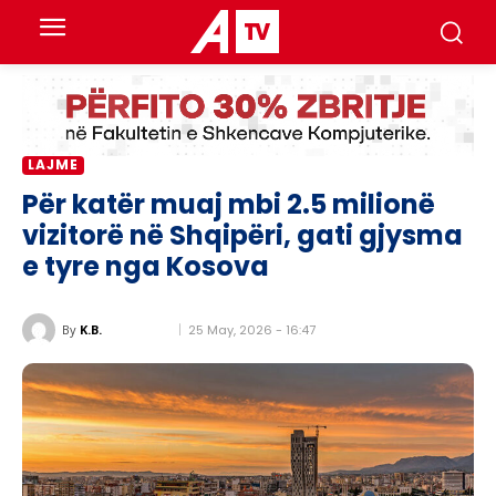
LAJME
Për katër muaj mbi 2.5 milionë
vizitorë në Shqipëri, gati gjysma
e tyre nga Kosova
25 May, 2026 - 16:47
By
K.B.