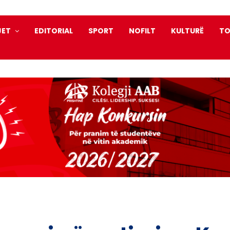
JET
EDITORIAL
SPORT
NOFILT
KULTURË
TO