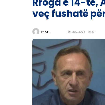
Rroga e 14-të, 
veç fushatë për
25 May, 2026 - 16:37
By
K.B.