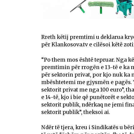
Rreth këtij premtimi u deklarua kryet
për Klankosova.tv e cilësoi këtë zoti
“Po them mos është tepruar. Nga kë
premtimin për rrogën e 13-të e ka mb
për sektorin privat, por kjo nuk ka 
mbështetemi me gjysmën e pagës. Ta
sektorit privat me nga 100 euro”, t
e 14-të, kjo i bie që punëtorët e se
sektorit publik, ndërkaq ne jemi fin
sektorit publik”, theksoi ai.
Ndër të tjera, kreu i Sindikatës u bër