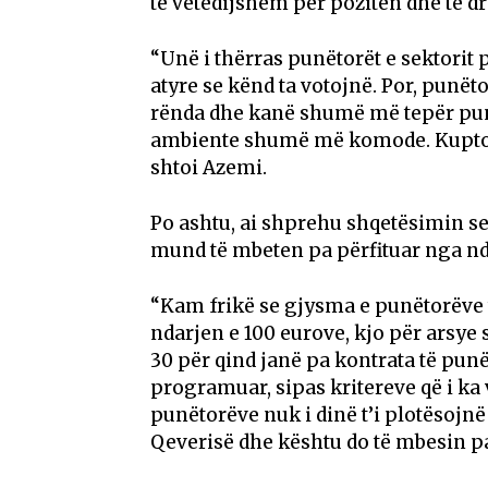
të vetëdijshëm për pozitën dhe të dre
“Unë i thërras punëtorët e sektorit
atyre se kënd ta votojnë. Por, punë
rënda dhe kanë shumë më tepër punë 
ambiente shumë më komode. Kuptohen
shtoi Azemi.
Po ashtu, ai shprehu shqetësimin se
mund të mbeten pa përfituar nga nd
“Kam frikë se gjysma e punëtorëve t
ndarjen e 100 eurove, kjo për arsye 
30 për qind janë pa kontrata të pun
programuar, sipas kritereve që i ka
punëtorëve nuk i dinë t’i plotësojn
Qeverisë dhe kështu do të mbesin pa