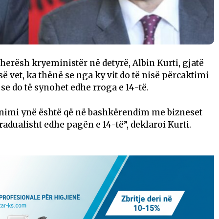
ëherësh kryeministër në detyrë, Albin Kurti, gjatë
ë vet, ka thënë se nga ky vit do të nisë përcaktimi
i se do të synohet edhe rroga e 14-të.
synimi ynë është që në bashkërendim me bizneset
adualisht edhe pagën e 14-të”, deklaroi Kurti.