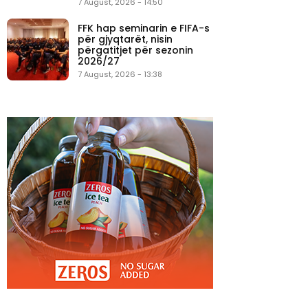
7 August, 2026 - 14:50
FFK hap seminarin e FIFA-s
për gjyqtarët, nisin
përgatitjet për sezonin
2026/27
7 August, 2026 - 13:38