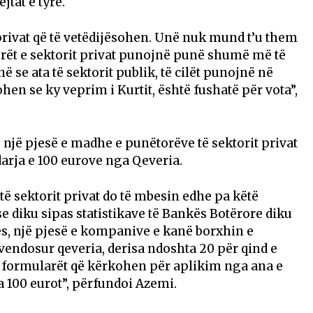
jtat e tyre.
 privat që të vetëdijësohen. Unë nuk mund t’u them
torët e sektorit privat punojnë punë shumë më të
se ata të sektorit publik, të cilët punojnë në
 se ky veprim i Kurtit, është fushatë për vota”,
 një pjesë e madhe e punëtorëve të sektorit privat
arja e 100 eurove nga Qeveria.
ë sektorit privat do të mbesin edhe pa këtë
se diku sipas statistikave të Bankës Botërore diku
ës, një pjesë e kompanive e kanë borxhin e
 vendosur qeveria, derisa ndoshta 20 për qind e
ë formularët që kërkohen për aplikim nga ana e
 100 eurot”, përfundoi Azemi.