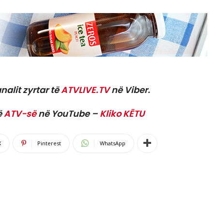
nalit zyrtar të
ATVLIVE.TV
në Viber.
ë
ATV-së
në YouTube –
Kliko KËTU
X
Pinterest
WhatsApp