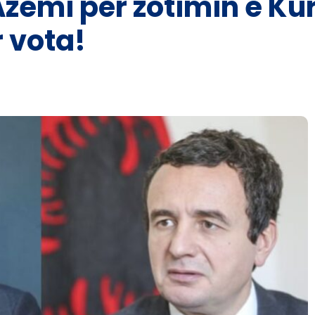
Azemi për zotimin e Ku
 vota!