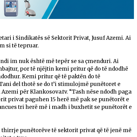
ari i Sindikatës së Sektorit Privat, Jusuf Azemi. Ai
m si të tepruar.
ndi im nuk është më tepër se sa çmenduri. Ai
ajtur, por të njëjtin kemi pritur që do të ndodhë
ndodhur. Kemi pritur që të paktën do të
ni del thotë se do t’i stimulojmë punëtoret e
ha Azemi për Klankosova.tv. “Tash nëse ndodh paga
ktorit privat paguhen 15 herë më pak se punëtorët e
ancues tri herë më i madh i buxhetit se punëtorët e
i thirrje punëtorëve të sektorit privat që të jenë më