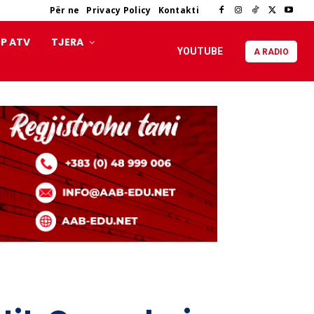
Për ne
Privacy Policy
Kontakti
P ATV
TJERA
YOUTUBE
A RADIO