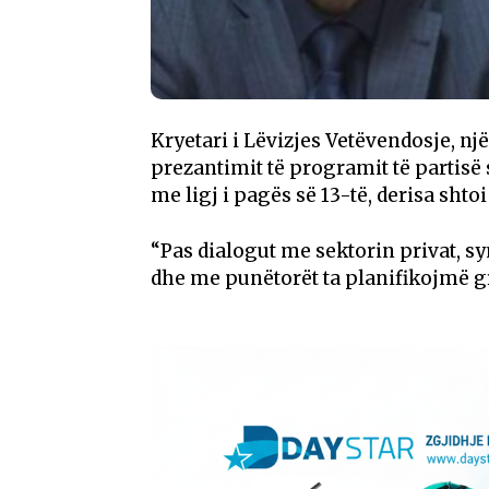
Kryetari i Lëvizjes Vetëvendosje, nj
prezantimit të programit të partisë s
me ligj i pagës së 13-të, derisa shto
“Pas dialogut me sektorin privat, 
dhe me punëtorët ta planifikojmë gr