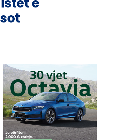
stët e
 sot