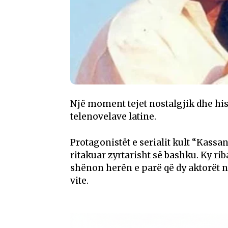
Një moment tejet nostalgjik dhe his
telenovelave latine.
Protagonistët e serialit kult “Kassa
ritakuar zyrtarisht së bashku. Ky rib
shënon herën e parë që dy aktorët 
vite.