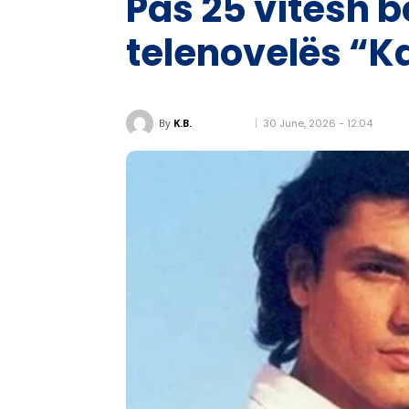
Pas 25 vitesh 
telenovelës “Ka
30 June, 2026 - 12:04
By
K.B.