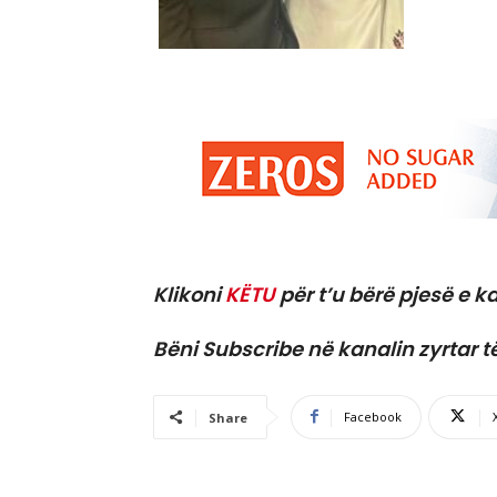
Klikoni
KËTU
për t’u bërë pjesë e ka
Bëni Subscribe në kanalin zyrtar t
Facebook
Share