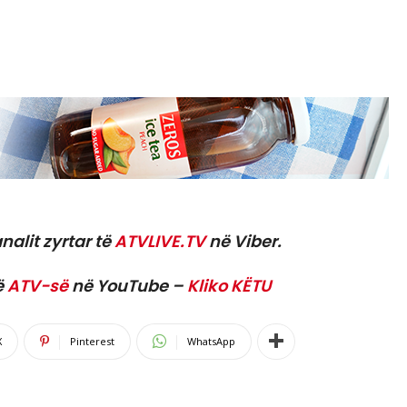
nalit zyrtar të
ATVLIVE.TV
në Viber.
ë
ATV-së
në YouTube –
Kliko KËTU
X
Pinterest
WhatsApp