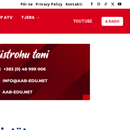
Për ne
Privacy Policy
Kontakti
P ATV
TJERA
YOUTUBE
A RADIO