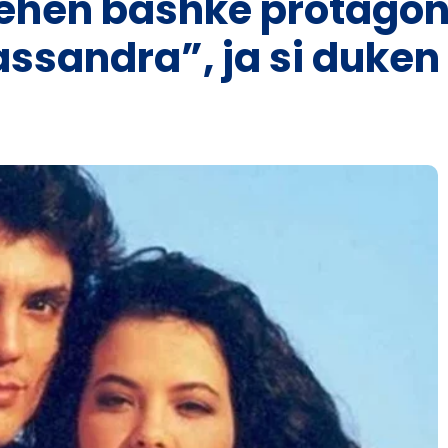
bëhen bashkë protagoni
ssandra”, ja si duken