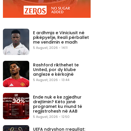
E ardhmja e Viniciusit në
pikëpyetje, Reali përballet
me vendimin e madh
5 August, 2026 - 14:11
Rashford rikthehet te
United, por dy klube
angleze e kërkojnë
5 August, 2026 - 13:44
Ende nuk e ke zgjedhur
drejtimin? Këto janë
programet ku mund të
regjistrohesh në AAB
5 August, 2026 - 12:50
UEFA ndryshon rregullat: