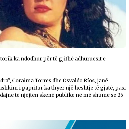
torik ka ndodhur për të gjithë adhuruesit e
ndra”, Coraima Torres dhe Osvaldo Ríos, janë
ashkim i papritur ka thyer një heshtje të gjatë, pasi
ndajnë të njëjtën skenë publike në më shumë se 25