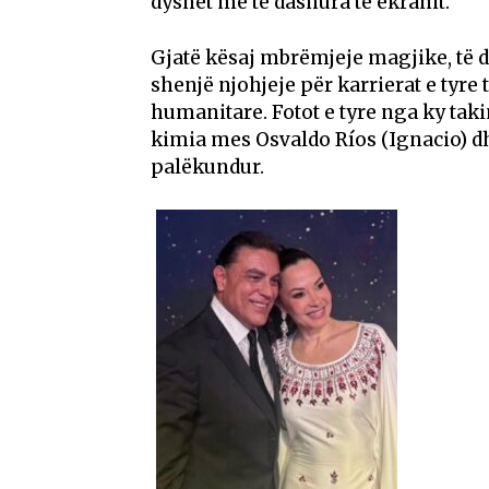
dyshet më të dashura të ekranit.
Gjatë kësaj mbrëmjeje magjike, të d
shenjë njohjeje për karrierat e tyre
humanitare. Fotot e tyre nga ky tak
kimia mes Osvaldo Ríos (Ignacio) d
palëkundur.