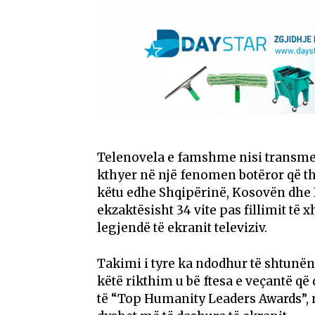
Telenovela e famshme nisi transmeti
kthyer në një fenomen botëror që th
këtu edhe Shqipërinë, Kosovën dhe Ba
ekzaktësisht 34 vite pas fillimit të 
legjendë të ekranit televiziv.
Takimi i tyre ka ndodhur të shtunën
këtë rikthim u bë ftesa e veçantë që
të “Top Humanity Leaders Awards”, 