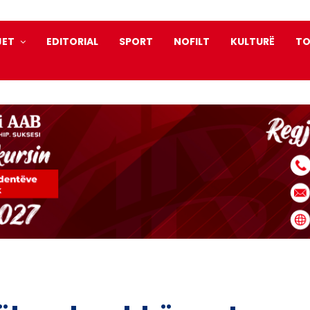
JET
EDITORIAL
SPORT
NOFILT
KULTURË
TO