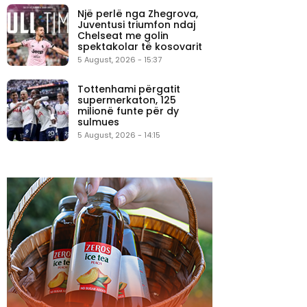
Një perlë nga Zhegrova,
Juventusi triumfon ndaj
Chelseat me golin
spektakolar të kosovarit
5 August, 2026 - 15:37
Tottenhami përgatit
supermerkaton, 125
milionë funte për dy
sulmues
5 August, 2026 - 14:15