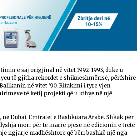
min e saj origjinal në vitet 1992-1993, duke u
yeu të gjitha rekordet e shikueshmërisë, përfshirë
llkanin në vitet ’90. Ritakimi i tyre vjen
xhirimeve të këtij projekti që u kthye në një
, në Dubai, Emiratet e Bashkuara Arabe. Shkak për
 dyshja mori për të marrë pjesë në edicionin e tretë
një ngjarje madhështore që bëri bashkë një nga