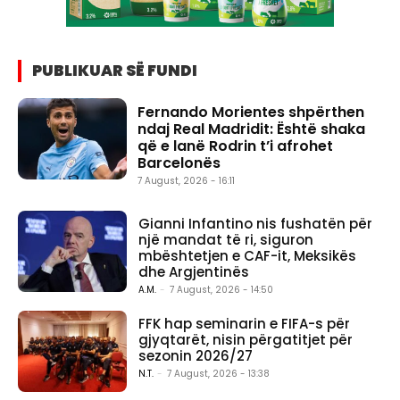
PUBLIKUAR SË FUNDI
Fernando Morientes shpërthen
ndaj Real Madridit: Është shaka
që e lanë Rodrin t’i afrohet
Barcelonës
7 August, 2026 - 16:11
Gianni Infantino nis fushatën për
një mandat të ri, siguron
mbështetjen e CAF-it, Meksikës
dhe Argjentinës
A.M.
-
7 August, 2026 - 14:50
FFK hap seminarin e FIFA-s për
gjyqtarët, nisin përgatitjet për
sezonin 2026/27
N.T.
-
7 August, 2026 - 13:38