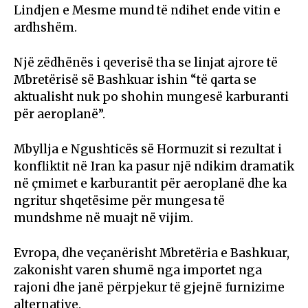
Lindjen e Mesme mund të ndihet ende vitin e
ardhshëm.
Një zëdhënës i qeverisë tha se linjat ajrore të
Mbretërisë së Bashkuar ishin “të qarta se
aktualisht nuk po shohin mungesë karburanti
për aeroplanë”.
Mbyllja e Ngushticës së Hormuzit si rezultat i
konfliktit në Iran ka pasur një ndikim dramatik
në çmimet e karburantit për aeroplanë dhe ka
ngritur shqetësime për mungesa të
mundshme në muajt në vijim.
Evropa, dhe veçanërisht Mbretëria e Bashkuar,
zakonisht varen shumë nga importet nga
rajoni dhe janë përpjekur të gjejnë furnizime
alternative.