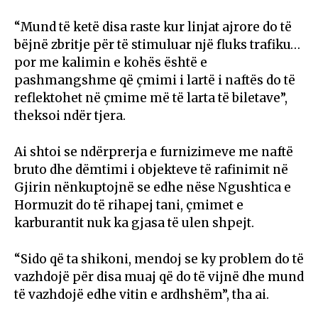
“Mund të ketë disa raste kur linjat ajrore do të
bëjnë zbritje për të stimuluar një fluks trafiku…
por me kalimin e kohës është e
pashmangshme që çmimi i lartë i naftës do të
reflektohet në çmime më të larta të biletave”,
theksoi ndër tjera.
Ai shtoi se ndërprerja e furnizimeve me naftë
bruto dhe dëmtimi i objekteve të rafinimit në
Gjirin nënkuptojnë se edhe nëse Ngushtica e
Hormuzit do të rihapej tani, çmimet e
karburantit nuk ka gjasa të ulen shpejt.
“Sido që ta shikoni, mendoj se ky problem do të
vazhdojë për disa muaj që do të vijnë dhe mund
të vazhdojë edhe vitin e ardhshëm”, tha ai.