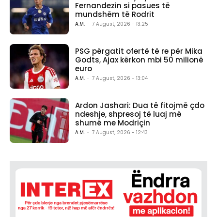
Fernandezin si pasues të
mundshëm të Rodrit
A.M.
-
7 August, 2026 - 13:25
PSG përgatit ofertë të re për Mika
Godts, Ajax kërkon mbi 50 milionë
euro
A.M.
-
7 August, 2026 - 13:04
Ardon Jashari: Dua të fitojmë çdo
ndeshje, shpresoj të luaj më
shumë me Modriçin
A.M.
-
7 August, 2026 - 12:43