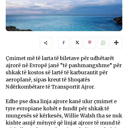
Çmimet më të larta të biletave për udhëtarët
ajrorë në Evropë janë “të pashmangshme” për
shkak të kostos së lartë të karburantit për
aeroplanë, sipas kreut të Shoqatës
Ndërkombëtare të Transportit Ajror.
Edhe pse disa linja ajrore kanë ulur çmimet e
tyre evropiane kohët e fundit për shkak të
mungesës së kërkesës, Willie Walsh tha se nuk
kishte asnjë mënyrë që linjat ajrore të mund të