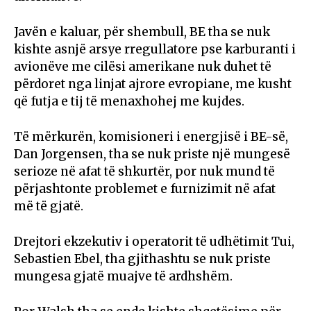
Javën e kaluar, për shembull, BE tha se nuk
kishte asnjë arsye rregullatore pse karburanti i
avionëve me cilësi amerikane nuk duhet të
përdoret nga linjat ajrore evropiane, me kusht
që futja e tij të menaxhohej me kujdes.
Të mërkurën, komisioneri i energjisë i BE-së,
Dan Jorgensen, tha se nuk priste një mungesë
serioze në afat të shkurtër, por nuk mund të
përjashtonte problemet e furnizimit në afat
më të gjatë.
Drejtori ekzekutiv i operatorit të udhëtimit Tui,
Sebastien Ebel, tha gjithashtu se nuk priste
mungesa gjatë muajve të ardhshëm.