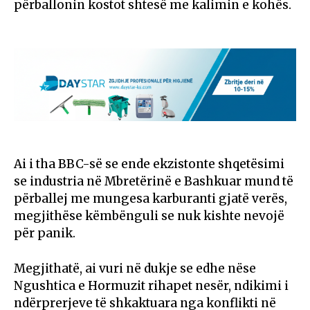
përballonin kostot shtesë me kalimin e kohës.
Ai i tha BBC-së se ende ekzistonte shqetësimi
se industria në Mbretërinë e Bashkuar mund të
përballej me mungesa karburanti gjatë verës,
megjithëse këmbënguli se nuk kishte nevojë
për panik.
Megjithatë, ai vuri në dukje se edhe nëse
Ngushtica e Hormuzit rihapet nesër, ndikimi i
ndërprerjeve të shkaktuara nga konflikti në