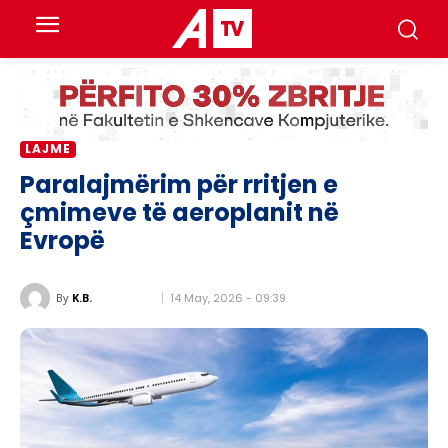
LAJME
Paralajmërim për rritjen e
çmimeve të aeroplanit në
Evropë
14 May, 2026 - 09:39
By
K.B.