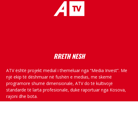
placeholder text
RRETH NESH
ATV është projekt medial i themeluar nga “Media Invest”. Me
një ekip të dëshmuar në fushën e medias, me skemë
programore shumë dimensionale, ATV do të kultivojë
standarde të larta profesionale, duke raportuar nga Kosova,
rajoni dhe bota.
RRJETET SOCIALE