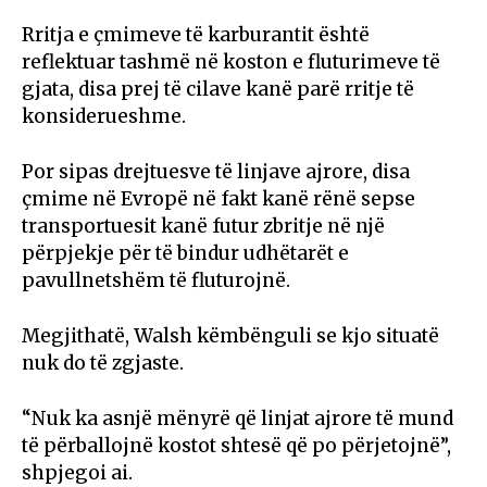
Rritja e çmimeve të karburantit është
reflektuar tashmë në koston e fluturimeve të
gjata, disa prej të cilave kanë parë rritje të
konsiderueshme.
Por sipas drejtuesve të linjave ajrore, disa
çmime në Evropë në fakt kanë rënë sepse
transportuesit kanë futur zbritje në një
përpjekje për të bindur udhëtarët e
pavullnetshëm të fluturojnë.
Megjithatë, Walsh këmbënguli se kjo situatë
nuk do të zgjaste.
“Nuk ka asnjë mënyrë që linjat ajrore të mund
të përballojnë kostot shtesë që po përjetojnë”,
shpjegoi ai.