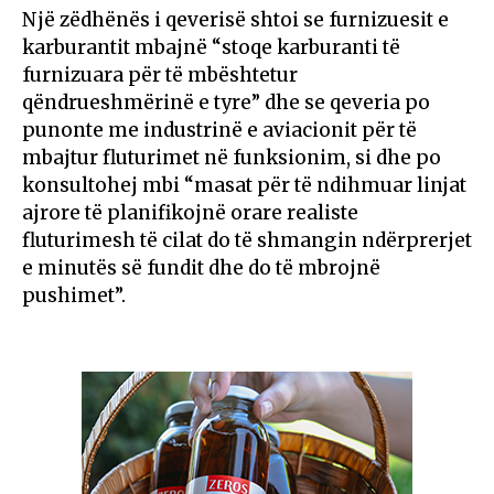
Një zëdhënës i qeverisë shtoi se furnizuesit e
karburantit mbajnë “stoqe karburanti të
furnizuara për të mbështetur
qëndrueshmërinë e tyre” dhe se qeveria po
punonte me industrinë e aviacionit për të
mbajtur fluturimet në funksionim, si dhe po
konsultohej mbi “masat për të ndihmuar linjat
ajrore të planifikojnë orare realiste
fluturimesh të cilat do të shmangin ndërprerjet
e minutës së fundit dhe do të mbrojnë
pushimet”.