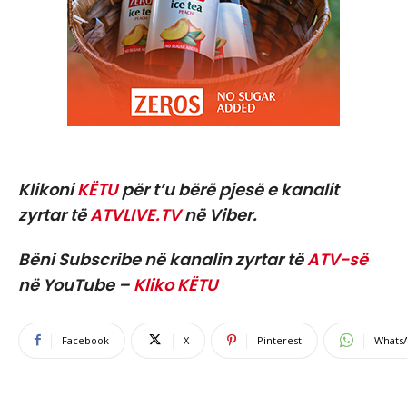
Klikoni
KËTU
për t’u bërë pjesë e kanalit
zyrtar të
ATVLIVE.TV
në Viber.
Bëni Subscribe në kanalin zyrtar të
ATV-së
në YouTube –
Kliko KËTU
Facebook
X
Pinterest
Whats