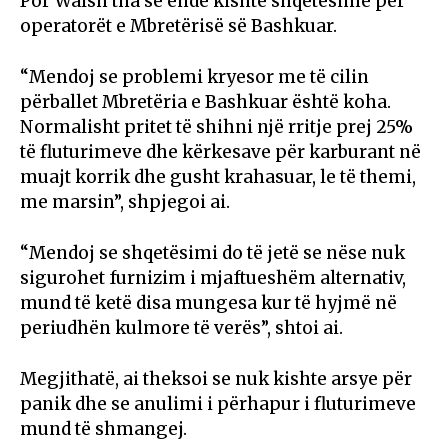
Por Walsh tha se ende kishte shqetësime për
operatorët e Mbretërisë së Bashkuar.
“Mendoj se problemi kryesor me të cilin
përballet Mbretëria e Bashkuar është koha.
Normalisht pritet të shihni një rritje prej 25%
të fluturimeve dhe kërkesave për karburant në
muajt korrik dhe gusht krahasuar, le të themi,
me marsin”, shpjegoi ai.
“Mendoj se shqetësimi do të jetë se nëse nuk
sigurohet furnizim i mjaftueshëm alternativ,
mund të ketë disa mungesa kur të hyjmë në
periudhën kulmore të verës”, shtoi ai.
Megjithatë, ai theksoi se nuk kishte arsye për
panik dhe se anulimi i përhapur i fluturimeve
mund të shmangej.