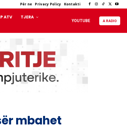
Për ne
Privacy Policy
Kontakti
P ATV
TJERA
YOUTUBE
A RADIO
sër mbahet