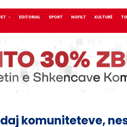
JET
EDITORIAL
SPORT
NOFILT
KULTURË
TO
ndaj komuniteteve, ne