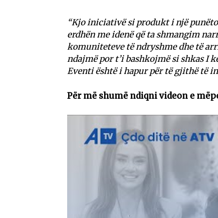
“Kjo iniciativë si produkt i një punët
erdhën me idenë që ta shmangim narr
komuniteteve të ndryshme dhe të arri
ndajmë por t’i bashkojmë si shkas I kë
Eventi është i hapur për të gjithë të in
Për më shumë ndiqni videon e mëp