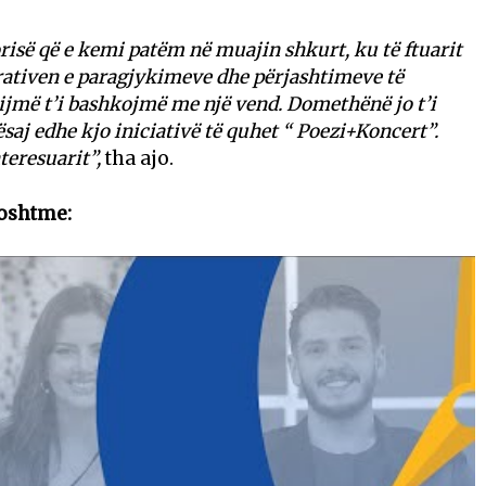
orisë që e kemi patëm në muajin shkurt, ku të ftuarit
ativen e paragjykimeve dhe përjashtimeve të
jmë t’i bashkojmë me një vend. Domethënë jo t’i
saj edhe kjo iniciativë të quhet “ Poezi+Koncert”.
teresuarit”,
tha ajo.
oshtme: