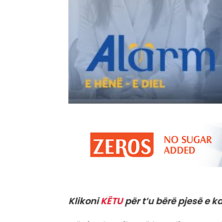
Klikoni
KËTU
për t’u bërë pjesë e ka