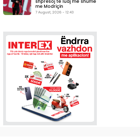
shpresoj të luaj më shumë
me Modriçin
7 August, 2026 - 12:43