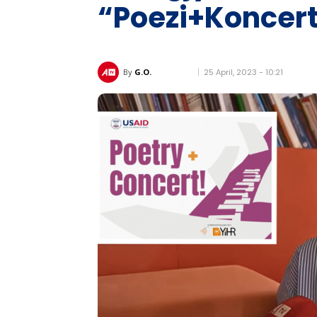
“Poezi+Koncer
25 April, 2023 - 10:21
By
G.O.