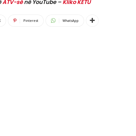
ë
ATV-së
në YouTube –
Kliko KËTU
X
Pinterest
WhatsApp