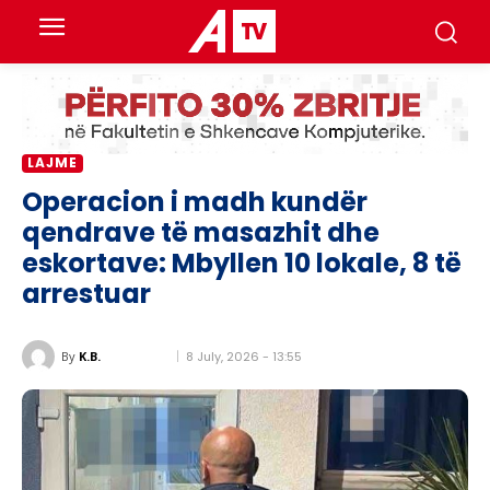
LAJME
Operacion i madh kundër
qendrave të masazhit dhe
eskortave: Mbyllen 10 lokale, 8 të
arrestuar
8 July, 2026 - 13:55
By
K.B.