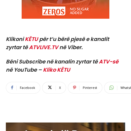
Klikoni
KËTU
për t’u bërë pjesë e kanalit
zyrtar të
ATVLIVE.TV
në Viber.
Bëni Subscribe në kanalin zyrtar të
ATV-së
në YouTube –
Kliko KËTU
Facebook
X
Pinterest
Whats