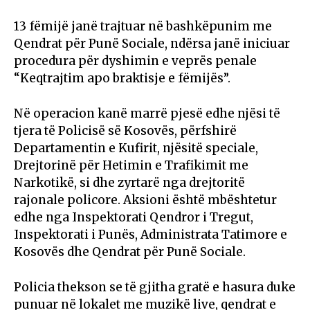
13 fëmijë janë trajtuar në bashkëpunim me
Qendrat për Punë Sociale, ndërsa janë iniciuar
procedura për dyshimin e veprës penale
“Keqtrajtim apo braktisje e fëmijës”.
Në operacion kanë marrë pjesë edhe njësi të
tjera të Policisë së Kosovës, përfshirë
Departamentin e Kufirit, njësitë speciale,
Drejtorinë për Hetimin e Trafikimit me
Narkotikë, si dhe zyrtarë nga drejtoritë
rajonale policore. Aksioni është mbështetur
edhe nga Inspektorati Qendror i Tregut,
Inspektorati i Punës, Administrata Tatimore e
Kosovës dhe Qendrat për Punë Sociale.
Policia thekson se të gjitha gratë e hasura duke
punuar në lokalet me muzikë live, qendrat e