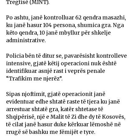
Tregtisë (MINT).
Po ashtu, janë kontrolluar 62 qendra masazhi,
ku janë hasur 104 persona, shumica gra. Nga
këto qendra, 10 janë mbyllur për shkelje
administrative.
Policia bën të ditur se, pavarësisht kontrolleve
intensive, gjatë këtij operacioni nuk është
identifikuar asnjë rast i veprës penale
“Trafikim me njerëz”.
Sipas njoftimit, gjatë operacionit janë
evidentuar edhe shtatë raste të tjera ku janë
arrestuar shtatë gra, katër shtetase të
Shqipërisë, një e Malit të Zi dhe dy të Kosovës,
të cilat janë hasur duke kërkuar lëmoshë në
rrugë së bashku me fëmijët e tyre.