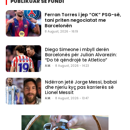
PUBLIKUAR SË FUNDI
Ferran Torres i jep “OK” PSG-së,
tani priten negociatat me
Barcelonën
8 August, 2026 - 16:19
Diego Simeone i mbyll derën
Barcelonës për Julian Alvarezin:
“Do të qëndrojë te Atletico”
A.M.
-
8 August, 2026 - 14:23
Ndërron jetë Jorge Messi, babai
dhe njeriu kyç pas karrierës së
Lionel Messit
A.M.
-
8 August, 2026 - 13:47