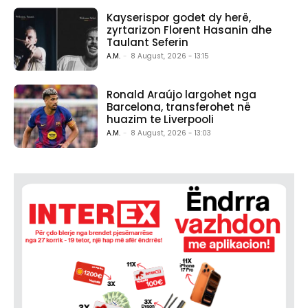
Kayserispor godet dy herë,
zyrtarizon Florent Hasanin dhe
Taulant Seferin
A.M.
-
8 August, 2026 - 13:15
Ronald Araújo largohet nga
Barcelona, transferohet në
huazim te Liverpooli
A.M.
-
8 August, 2026 - 13:03