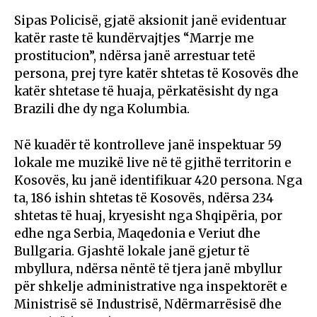
Sipas Policisë, gjatë aksionit janë evidentuar
katër raste të kundërvajtjes “Marrje me
prostitucion”, ndërsa janë arrestuar tetë
persona, prej tyre katër shtetas të Kosovës dhe
katër shtetase të huaja, përkatësisht dy nga
Brazili dhe dy nga Kolumbia.
Në kuadër të kontrolleve janë inspektuar 59
lokale me muzikë live në të gjithë territorin e
Kosovës, ku janë identifikuar 420 persona. Nga
ta, 186 ishin shtetas të Kosovës, ndërsa 234
shtetas të huaj, kryesisht nga Shqipëria, por
edhe nga Serbia, Maqedonia e Veriut dhe
Bullgaria. Gjashtë lokale janë gjetur të
mbyllura, ndërsa nëntë të tjera janë mbyllur
për shkelje administrative nga inspektorët e
Ministrisë së Industrisë, Ndërmarrësisë dhe