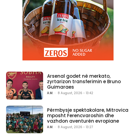
Arsenal godet në merkato,
zyrtarizon transferimin e Bruno
Guimaraes
A.M.
-
8 August, 2026 - 13:42
Përmbysje spektakolare, Mitrovica
mposht Ferencvaroshin dhe
vazhdon aventurën evropiane
A.M.
-
8 August, 2026 - 13:27