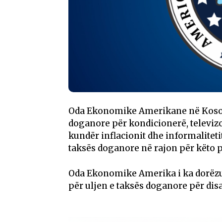
Oda Ekonomike Amerikane në Kosovë 
doganore për kondicionerë, televizo
kundër inflacionit dhe informaliteti
taksës doganore në rajon për këto 
Oda Ekonomike Amerika i ka dorëzu
për uljen e taksës doganore për dis