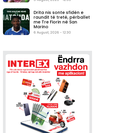
Drita nis sonte sfidën e
raundit të tretë, përballet
me Tre Fiorin në San
Marino
6 August, 2026 - 12:30