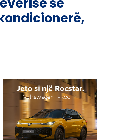
everisë së
kondicionerë,