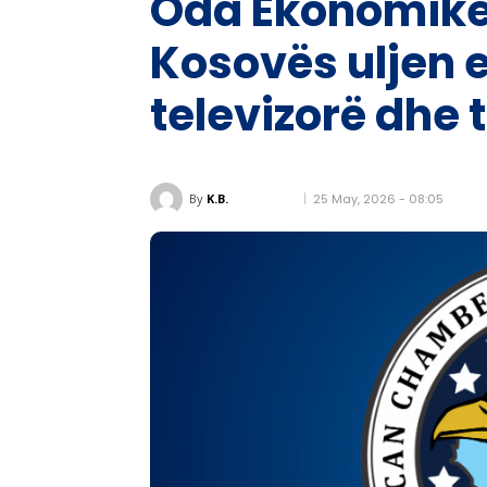
Oda Ekonomike 
Kosovës uljen 
televizorë dhe 
25 May, 2026 - 08:05
By
K.B.