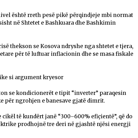
ivel është rreth pesë pikë përqindjeje mbi normat
hësisht në Shtetet e Bashkuara dhe Bashkimin
isë thekson se Kosova ndryshe nga shtetet e tjera,
tare për të luftuar inflacionin dhe se masa fiskale
ike si argument kryesor
n se kondicionerët e tipit “inverter” paraqesin
ke për ngrohjen e banesave gjatë dimrit.
cikël të kundërt janë “300–600% efiçientë”, që do
ektrike prodhojnë tre deri në gjashtë njësi energji