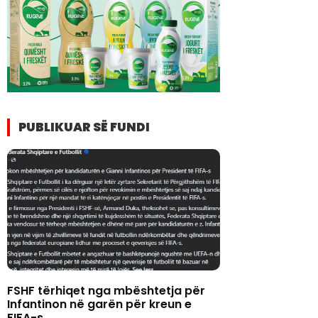
PUBLIKUAR SË FUNDI
FSHF tërhiqet nga mbështetja për
Infantinon në garën për kreun e
FIFA-s