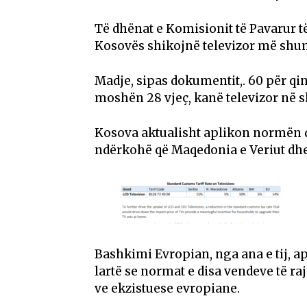
Të dhënat e Komisionit të Pavarur t
Kosovës shikojnë televizor më shumë
Madje, sipas dokumentit,. 60 për qind
moshën 28 vjeç, kanë televizor në s
Kosova aktualisht aplikon normën d
ndërkohë që Maqedonia e Veriut dhe
Bashkimi Evropian, nga ana e tij, ap
lartë se normat e disa vendeve të ra
ve ekzistuese evropiane.