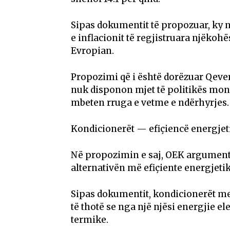
Sipas dokumentit të propozuar, ky n
e inflacionit të regjistruara njëko
Evropian.
Propozimi që i është dorëzuar Qever
nuk disponon mjet të politikës mone
mbeten rruga e vetme e ndërhyrjes.
Kondicionerët — efiçiencë energjet
Në propozimin e saj, OEK argumento
alternativën më efiçiente energjeti
Sipas dokumentit, kondicionerët me 
të thotë se nga një njësi energjie el
termike.