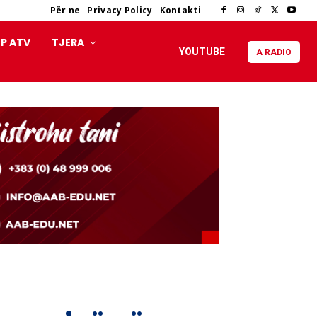
Për ne
Privacy Policy
Kontakti
P ATV
TJERA
YOUTUBE
A RADIO