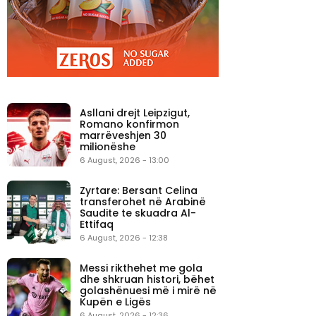
Asllani drejt Leipzigut,
Romano konfirmon
marrëveshjen 30
milionëshe
6 August, 2026 - 13:00
Zyrtare: Bersant Celina
transferohet në Arabinë
Saudite te skuadra Al-
Ettifaq
6 August, 2026 - 12:38
Messi rikthehet me gola
dhe shkruan histori, bëhet
golashënuesi më i mirë në
Kupën e Ligës
6 August, 2026 - 12:36