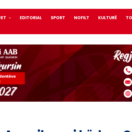
JET
EDITORIAL
SPORT
NOFILT
KULTURË
TO