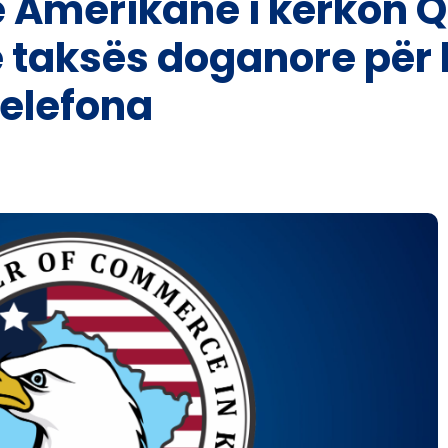
Amerikane i kërkon Q
e taksës doganore për 
telefona