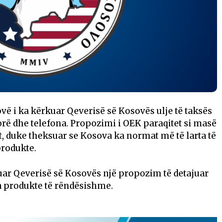
i ka kërkuar Qeverisë së Kosovës ulje të taksës
rë dhe telefona. Propozimi i OEK paraqitet si masë
t, duke theksuar se Kosova ka normat më të larta të
produkte.
ar Qeverisë së Kosovës një propozim të detajuar
a produkte të rëndësishme.