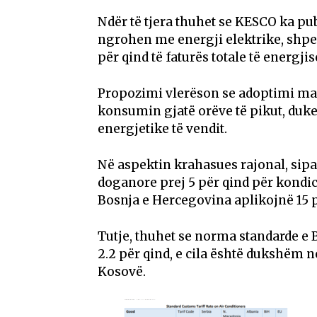
Ndër të tjera thuhet se KESCO ka pub
ngrohen me energji elektrike, shpe
për qind të faturës totale të energjis
Propozimi vlerëson se adoptimi mas
konsumin gjatë orëve të pikut, duke
energjetike të vendit.
Në aspektin krahasues rajonal, sip
doganore prej 5 për qind për kondi
Bosnja e Hercegovina aplikojnë 15 p
Tutje, thuhet se norma standarde e
2.2 për qind, e cila është dukshëm 
Kosovë.