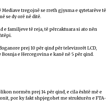
ë Mediave tregojnë se rreth gjysma e qytetarëve të
 se dy orë në ditë.
 e familjeve të reja, të përcaktuara si ato nën
htëpi.
oganore prej 10 për qind për televizorët LCD,
 Bosnja e Hercegovina e kanë në 5 për qind.
likon normën prej 14 për qind, e cila është më e
jonit, por ky fakt shpjegohet me strukturën e FTA-