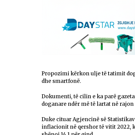
Propozimi kërkon ulje të tatimit do
dhe smartfonë.
Dokumenti, të cilin e ka parë gaze
doganare ndër më të lartat në rajon
Duke cituar Agjencinë së Statistika
inflacionit në qershor të vitit 2022,
shënoi 14.1 për qind.