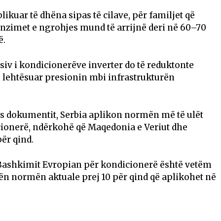
likuar të dhëna sipas të cilave, për familjet që
nzimet e ngrohjes mund të arrijnë deri në 60–70
ë.
iv i kondicionerëve inverter do të reduktonte
 lehtësuar presionin mbi infrastrukturën
as dokumentit, Serbia aplikon normën më të ulët
cionerë, ndërkohë që Maqedonia e Veriut dhe
ër qind.
 Bashkimit Evropian për kondicionerë është vetëm
nën normën aktuale prej 10 për qind që aplikohet në