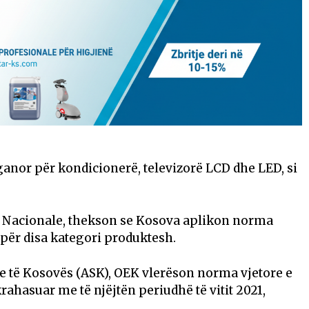
ganor për kondicionerë, televizorë LCD dhe LED, si
ta Nacionale, thekson se Kosova aplikon norma
 për disa kategori produktesh.
ve të Kosovës (ASK), OEK vlerëson norma vjetore e
 krahasuar me të njëjtën periudhë të vitit 2021,