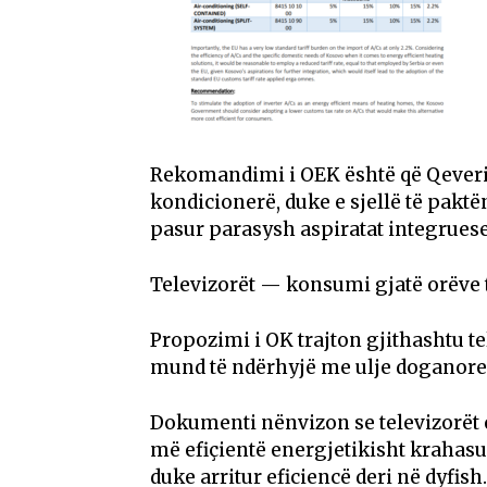
Rekomandimi i OEK është që Qeveri
kondicionerë, duke e sjellë të paktën
pasur parasysh aspiratat integruese 
Televizorët — konsumi gjatë orëve 
Propozimi i OK trajton gjithashtu t
mund të ndërhyjë me ulje doganore
Dokumenti nënvizon se televizorët
më efiçientë energjetikisht krahasua
duke arritur eficiencë deri në dyfish.