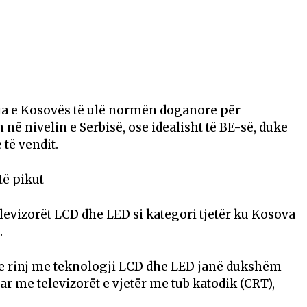
a e Kosovës të ulë normën doganore për
 në nivelin e Serbisë, ose idealisht të BE-së, duke
të vendit.
të pikut
elevizorët LCD dhe LED si kategori tjetër ku Kosova
.
 e rinj me teknologji LCD dhe LED janë dukshëm
r me televizorët e vjetër me tub katodik (CRT),