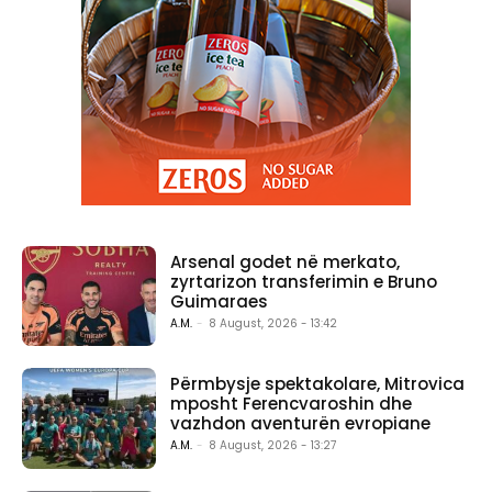
Arsenal godet në merkato,
zyrtarizon transferimin e Bruno
Guimaraes
A.M.
-
8 August, 2026 - 13:42
Përmbysje spektakolare, Mitrovica
mposht Ferencvaroshin dhe
vazhdon aventurën evropiane
A.M.
-
8 August, 2026 - 13:27