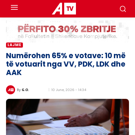
LAJME
Numërohen 65% e votave: 10 më
të votuarit nga VV, PDK, LDK dhe
AAK
10 June, 2026 - 14:34
By
G.O.