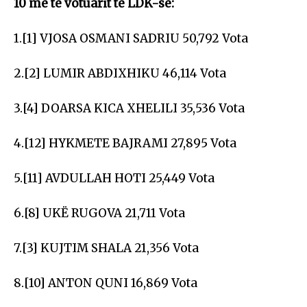
10 më të votuarit të LDK-së:
1.[1] VJOSA OSMANI SADRIU 50,792 Vota
2.[2] LUMIR ABDIXHIKU 46,114 Vota
3.[4] DOARSA KICA XHELILI 35,536 Vota
4.[12] HYKMETE BAJRAMI 27,895 Vota
5.[11] AVDULLAH HOTI 25,449 Vota
6.[8] UKË RUGOVA 21,711 Vota
7.[3] KUJTIM SHALA 21,356 Vota
8.[10] ANTON QUNI 16,869 Vota