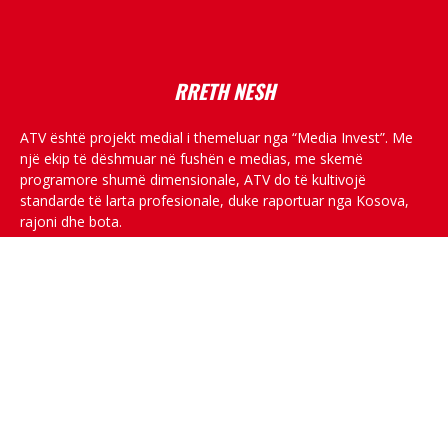
placeholder text
RRETH NESH
ATV është projekt medial i themeluar nga “Media Invest”. Me
një ekip të dëshmuar në fushën e medias, me skemë
programore shumë dimensionale, ATV do të kultivojë
standarde të larta profesionale, duke raportuar nga Kosova,
rajoni dhe bota.
RRJETET SOCIALE
© All rights reserved.