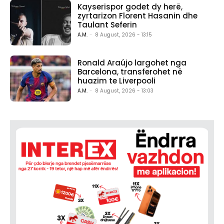
Kayserispor godet dy herë,
zyrtarizon Florent Hasanin dhe
Taulant Seferin
A.M.
-
8 August, 2026 - 13:15
Ronald Araújo largohet nga
Barcelona, transferohet në
huazim te Liverpooli
A.M.
-
8 August, 2026 - 13:03