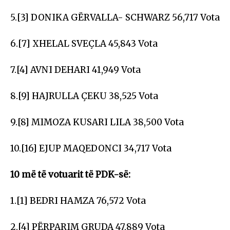
5.[3] DONIKA GËRVALLA- SCHWARZ 56,717 Vota
6.[7] XHELAL SVEÇLA 45,843 Vota
7.[4] AVNI DEHARI 41,949 Vota
8.[9] HAJRULLA ÇEKU 38,525 Vota
9.[8] MIMOZA KUSARI LILA 38,500 Vota
10.[16] EJUP MAQEDONCI 34,717 Vota
10 më të votuarit të PDK-së:
1.[1] BEDRI HAMZA 76,572 Vota
2.[4] PËRPARIM GRUDA 47,889 Vota