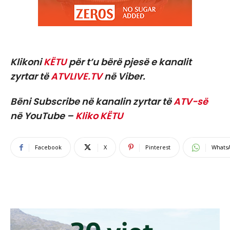
Klikoni
KËTU
për t’u bërë pjesë e kanalit
zyrtar të
ATVLIVE.TV
në Viber.
Bëni Subscribe në kanalin zyrtar të
ATV-së
në YouTube –
Kliko KËTU
Facebook
X
Pinterest
Whats