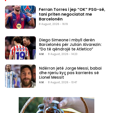
Ferran Torres i jep “OK” PSG-së,
tani priten negociatat me
Barcelonën
8 August, 2026 - 16:19
Diego Simeone i mbyll derën
Barcelonës për Julian Alvarezin:
“Do të qëndrojë te Atletico”
A.M.
-
8 August, 2026 - 14:23
Ndërron jetë Jorge Messi, babai
dhe njeriu kyç pas karrierës së
Lionel Messit
A.M.
-
8 August, 2026 - 13:47