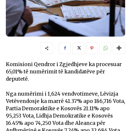
Komisioni Qendror i Zgjedhjeve ka procesuar
65,01% të numërimit të kandidatëve për
deputetë.
Nga numërimi i 1,624 vendvotimeve, Lëvizja
Vetëvendosje ka marrë 41.37% apo 186,716 Vota,
Partia Demoraktike e Kosovës 21.11% apo
95,253 Vota, Lidhja Demokratike e Kosovës
16.45% apo 74,250 Vota dhe Aleanca për
Ardhmërinë e Kosovës 7.24% apo 32,684 Vota.