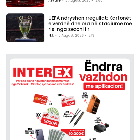
ATVLive
-
5 August, 2026 - 12:50
UEFA ndryshon rregullat: Kartonët
e verdhë dhe ora në stadiume me
risi nga sezoni i ri
N.T.
-
5 August, 2026 - 12:19