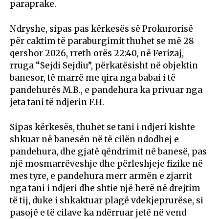
paraprake.
Ndryshe, sipas pas kërkesës së Prokurorisë
për caktim të paraburgimit thuhet se më 28
qershor 2026, rreth orës 22:40, në Ferizaj,
rruga “Sejdi Sejdiu”, përkatësisht në objektin
banesor, të marrë me qira nga babai i të
pandehurës M.B., e pandehura ka privuar nga
jeta tani të ndjerin F.H.
Sipas kërkesës, thuhet se tani i ndjeri kishte
shkuar në banesën në të cilën ndodhej e
pandehura, dhe gjatë qëndrimit në banesë, pas
një mosmarrëveshje dhe përleshjeje fizike në
mes tyre, e pandehura merr armën e zjarrit
nga tani i ndjeri dhe shtie një herë në drejtim
të tij, duke i shkaktuar plagë vdekjeprurëse, si
pasojë e të cilave ka ndërruar jetë në vend