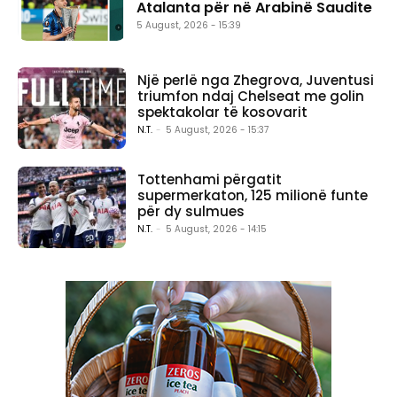
Atalanta për në Arabinë Saudite
5 August, 2026 - 15:39
Një perlë nga Zhegrova, Juventusi
triumfon ndaj Chelseat me golin
spektakolar të kosovarit
N.T.
-
5 August, 2026 - 15:37
Tottenhami përgatit
supermerkaton, 125 milionë funte
për dy sulmues
N.T.
-
5 August, 2026 - 14:15