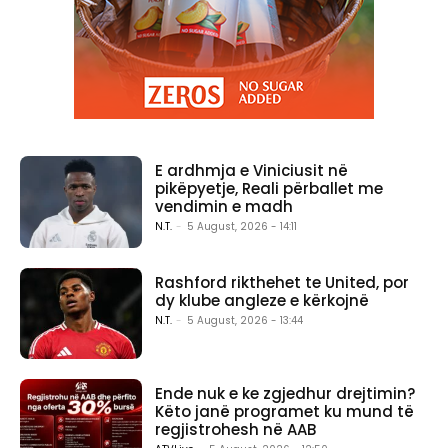
E ardhmja e Viniciusit në
pikëpyetje, Reali përballet me
vendimin e madh
N.T.
-
5 August, 2026 - 14:11
Rashford rikthehet te United, por
dy klube angleze e kërkojnë
N.T.
-
5 August, 2026 - 13:44
Ende nuk e ke zgjedhur drejtimin?
Këto janë programet ku mund të
regjistrohesh në AAB