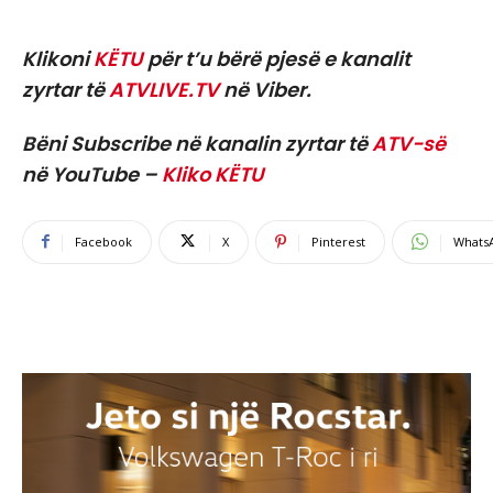
Klikoni
KËTU
për t’u bërë pjesë e kanalit
zyrtar të
ATVLIVE.TV
në Viber.
Bëni Subscribe në kanalin zyrtar të
ATV-së
në YouTube –
Kliko KËTU
Facebook
X
Pinterest
Whats