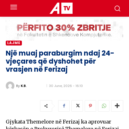
LAJME
Një muaj paraburgim ndaj 24-
vjeçares që dyshohet për
vrasjen në Ferizaj
30 June, 2026 - 16:10
By
K.B.
Gjykata Themelore në Ferizaj ka aprovuar
kërkesën e Prokurorisë Themelore në Ferizaj,