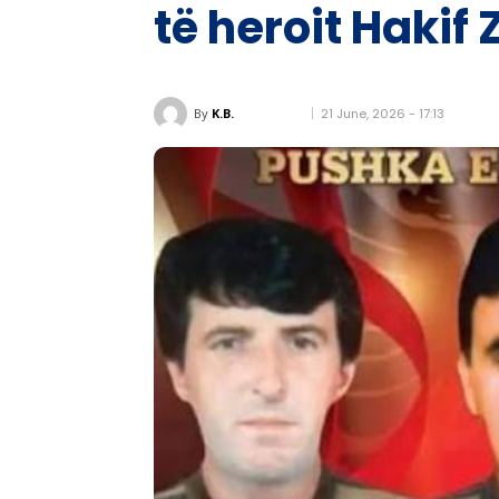
të heroit Hakif
21 June, 2026 - 17:13
By
K.B.