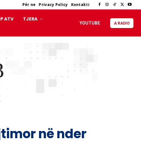
Për ne
Privacy Policy
Kontakti
P ATV
TJERA
YOUTUBE
A RADIO
jtimor në nder