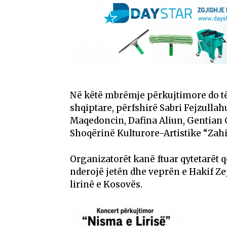
Në këtë mbrëmje përkujtimore do t
shqiptare, përfshirë Sabri Fejzulla
Maqedoncin, Dafina Aliun, Gentian
Shoqërinë Kulturore-Artistike “Zahir
Organizatorët kanë ftuar qytetarët që
nderojë jetën dhe veprën e Hakif Zej
lirinë e Kosovës.