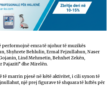
ë performojnë emra të njohur të muzikës
hun, Shyhrete Behlulin, Ermal Fejzullahun, Naser
 Gojanin, Lind Mehmetin, Behxhet Zekën,
 Pajaziti” dhe Mirelën.
 të marrin pjesë në këtë aktivitet, i cili synon të
nullahut, një prej figurave të shquara të luftës për