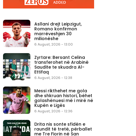
Asllani drejt Leipzigut,
Romano konfirmon
marrëveshjen 30
milionëshe
6 August, 2026 - 13:00
Zyrtare: Bersant Celina
transferohet në Arabinë
Saudite te skuadra Al-
Ettifaq
6 August, 2026 - 12:38
Messi rikthehet me gola
dhe shkruan histori, bëhet
golashënuesi më i mirë në
Kupën e Ligës
6 August, 2026 - 12:36
Drita nis sonte sfidën e
raundit të tretë, përballet
me Tre Fiorin në San