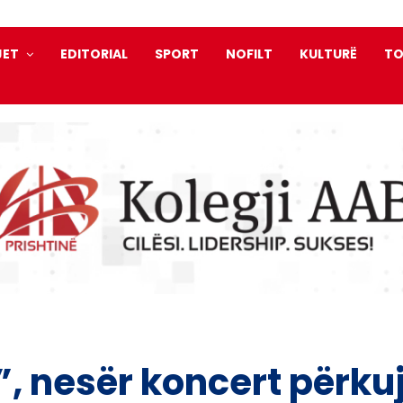
JET
EDITORIAL
SPORT
NOFILT
KULTURË
TO
”, nesër koncert përku