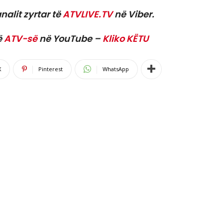
nalit zyrtar të
ATVLIVE.TV
në Viber.
ë
ATV-së
në YouTube –
Kliko KËTU
X
Pinterest
WhatsApp