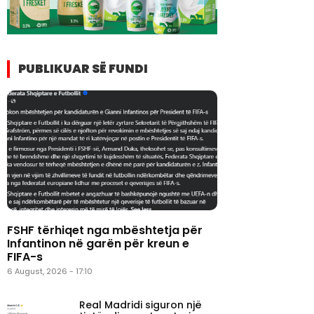
PUBLIKUAR SË FUNDI
FSHF tërhiqet nga mbështetja për
Infantinon në garën për kreun e
FIFA-s
6 August, 2026 - 17:10
Real Madridi siguron një