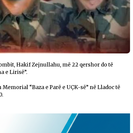
 kombit, Hakif Zejnullahu, më 22 qershor do të
 e Lirisë”.
 Memorial “Baza e Parë e UÇK-së” në Lladoc të
0.