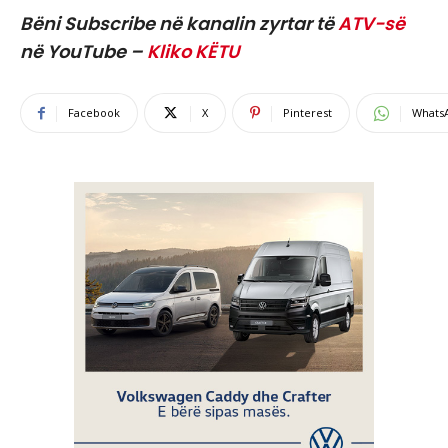
Bëni Subscribe në kanalin zyrtar të
ATV-së
në YouTube –
Kliko KËTU
Facebook
X
Pinterest
Whats