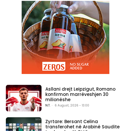
Asllani drejt Leipzigut, Romano
konfirmon marrëveshjen 30
milionëshe
N.T.
-
6 August, 2026 - 13:00
Zyrtare: Bersant Celina
transferohet në Arabinë Saudite