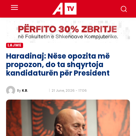
LAJME
Haradinaj: Nëse opozita më
propozon, do ta shqyrtoja
kandidaturën për President
21 June, 2026 - 17:06
By
K.B.