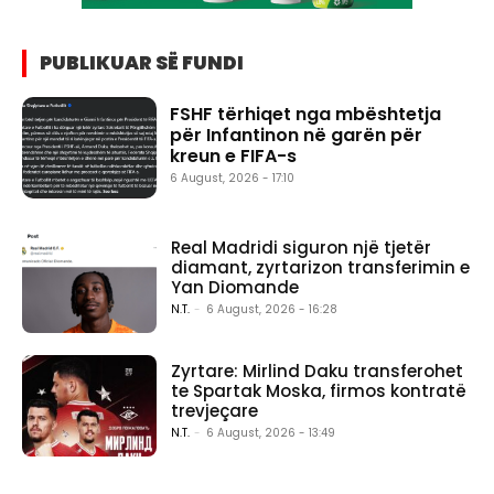
PUBLIKUAR SË FUNDI
FSHF tërhiqet nga mbështetja
për Infantinon në garën për
kreun e FIFA-s
6 August, 2026 - 17:10
Real Madridi siguron një tjetër
diamant, zyrtarizon transferimin e
Yan Diomande
N.T.
-
6 August, 2026 - 16:28
Zyrtare: Mirlind Daku transferohet
te Spartak Moska, firmos kontratë
trevjeçare
N.T.
-
6 August, 2026 - 13:49