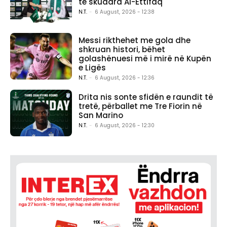
te skuadra Al-Ettifaq
N.T.
-
6 August, 2026 - 12:38
Messi rikthehet me gola dhe
shkruan histori, bëhet
golashënuesi më i mirë në Kupën
e Ligës
N.T.
-
6 August, 2026 - 12:36
Drita nis sonte sfidën e raundit të
tretë, përballet me Tre Fiorin në
San Marino
N.T.
-
6 August, 2026 - 12:30