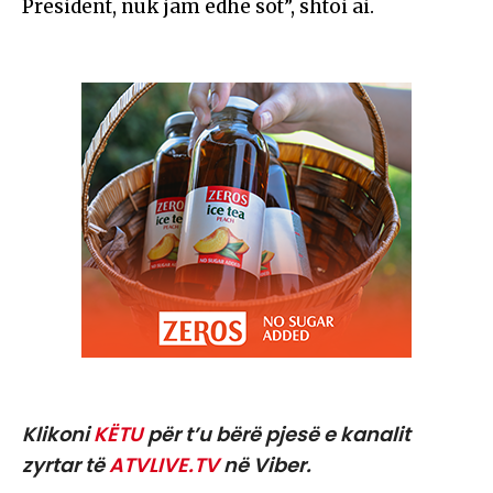
President, nuk jam edhe sot”, shtoi ai.
Klikoni
KËTU
për t’u bërë pjesë e kanalit
zyrtar të
ATVLIVE.TV
në Viber.