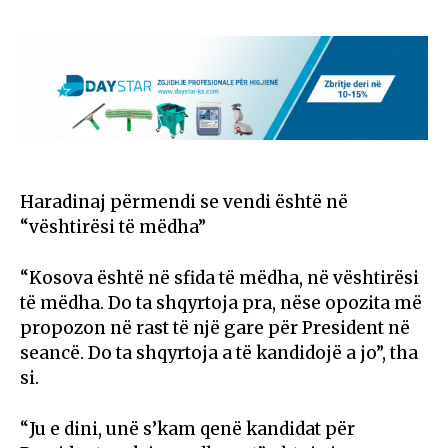
Haradinaj përmendi se vendi është në
“vështirësi të mëdha”
“Kosova është në sfida të mëdha, në vështirësi
të mëdha. Do ta shqyrtoja pra, nëse opozita më
propozon në rast të një gare për President në
seancë. Do ta shqyrtoja a të kandidojë a jo”, tha
si.
“Ju e dini, unë s’kam qenë kandidat për