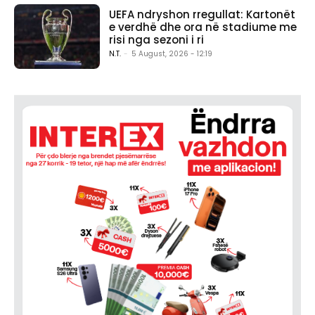
UEFA ndryshon rregullat: Kartonët
e verdhë dhe ora në stadiume me
risi nga sezoni i ri
N.T.
-
5 August, 2026 - 12:19