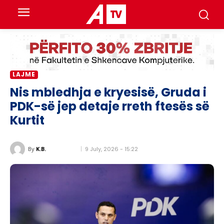
LAJME
Nis mbledhja e kryesisë, Gruda i
PDK-së jep detaje rreth ftesës së
Kurtit
9 July, 2026 - 15:22
By
K.B.