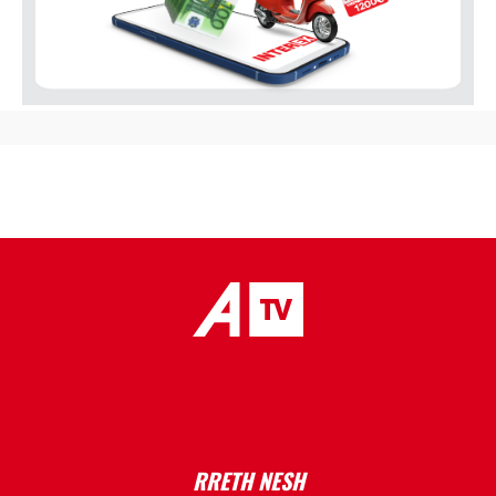
placeholder text
RRETH NESH