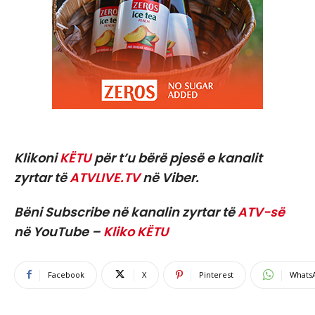
Klikoni
KËTU
për t’u bërë pjesë e kanalit
zyrtar të
ATVLIVE.TV
në Viber.
Bëni Subscribe në kanalin zyrtar të
ATV-së
në YouTube –
Kliko KËTU
Facebook
X
Pinterest
Whats