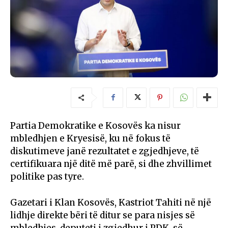
Partia Demokratike e Kosovës ka nisur
mbledhjen e Kryesisë, ku në fokus të
diskutimeve janë rezultatet e zgjedhjeve, të
certifikuara një ditë më parë, si dhe zhvillimet
politike pas tyre.
Gazetari i Klan Kosovës, Kastriot Tahiti në një
lidhje direkte bëri të ditur se para nisjes së
mbledhjes, deputeti i zgjedhur i PDK-së,