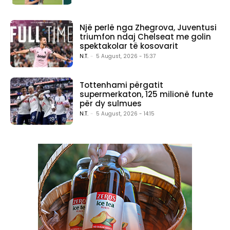
Një perlë nga Zhegrova, Juventusi
triumfon ndaj Chelseat me golin
spektakolar të kosovarit
N.T.
-
5 August, 2026 - 15:37
Tottenhami përgatit
supermerkaton, 125 milionë funte
për dy sulmues
N.T.
-
5 August, 2026 - 14:15