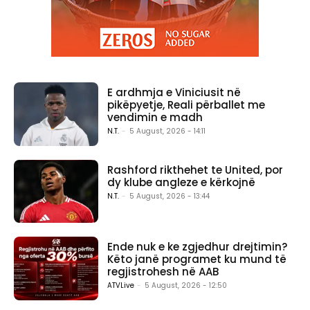
E ardhmja e Viniciusit në
pikëpyetje, Reali përballet me
vendimin e madh
N.T.
-
5 August, 2026 - 14:11
Rashford rikthehet te United, por
dy klube angleze e kërkojnë
N.T.
-
5 August, 2026 - 13:44
Ende nuk e ke zgjedhur drejtimin?
Këto janë programet ku mund të
regjistrohesh në AAB
ATVLive
-
5 August, 2026 - 12:50