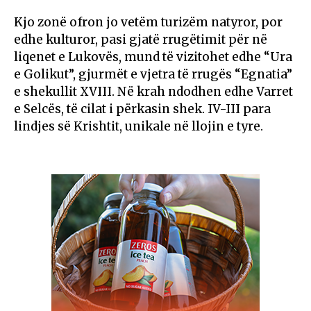
Kjo zonë ofron jo vetëm turizëm natyror, por
edhe kulturor, pasi gjatë rrugëtimit për në
liqenet e Lukovës, mund të vizitohet edhe “Ura
e Golikut”, gjurmët e vjetra të rrugës “Egnatia”
e shekullit XVIII. Në krah ndodhen edhe Varret
e Selcës, të cilat i përkasin shek. IV-III para
lindjes së Krishtit, unikale në llojin e tyre.