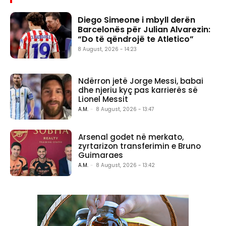
Diego Simeone i mbyll derën
Barcelonës për Julian Alvarezin:
“Do të qëndrojë te Atletico”
8 August, 2026 - 14:23
Ndërron jetë Jorge Messi, babai
dhe njeriu kyç pas karrierës së
Lionel Messit
A.M.
-
8 August, 2026 - 13:47
Arsenal godet në merkato,
zyrtarizon transferimin e Bruno
Guimaraes
A.M.
-
8 August, 2026 - 13:42