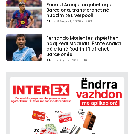
Ronald Araújo largohet nga
Barcelona, transferohet në
huazim te Liverpooli
A.M.
-
8 August, 2026 - 13:03
Fernando Morientes shpërthen
ndaj Real Madridit: Është shaka
që e lanë Rodrin t’i afrohet
Barcelonës
A.M.
-
7 August, 2026 - 16:11