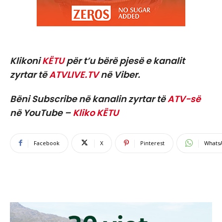
Klikoni
KËTU
për t’u bërë pjesë e kanalit
zyrtar të
ATVLIVE.TV
në Viber.
Bëni Subscribe në kanalin zyrtar të
ATV-së
në YouTube –
Kliko KËTU
Facebook
X
Pinterest
Whats