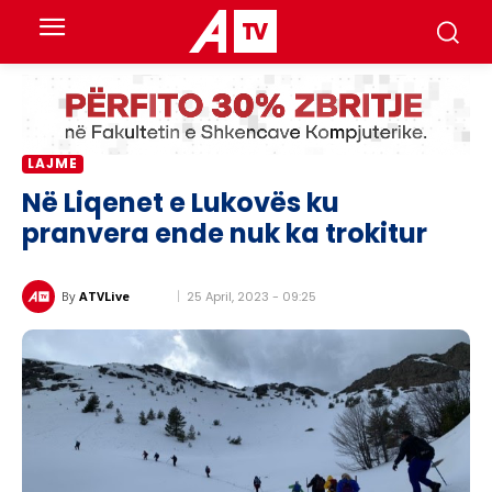
LAJME
​Në Liqenet e Lukovës ku
pranvera ende nuk ka trokitur
25 April, 2023 - 09:25
By
ATVLive