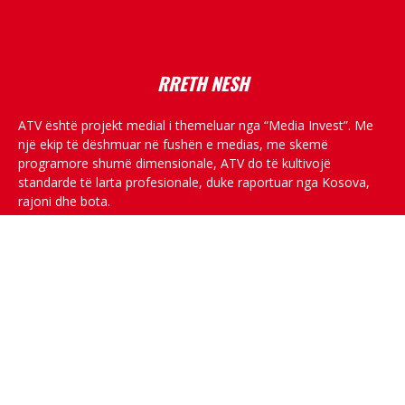
placeholder text
RRETH NESH
ATV është projekt medial i themeluar nga “Media Invest”. Me
një ekip të dëshmuar në fushën e medias, me skemë
programore shumë dimensionale, ATV do të kultivojë
standarde të larta profesionale, duke raportuar nga Kosova,
rajoni dhe bota.
RRJETET SOCIALE
© All rights reserved.