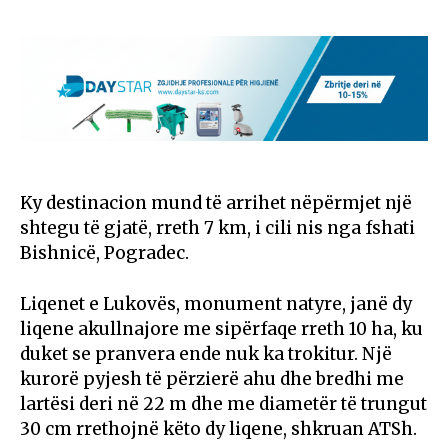
Ky destinacion mund të arrihet nëpërmjet një
shtegu të gjatë, rreth 7 km, i cili nis nga fshati
Bishnicë, Pogradec.
Liqenet e Lukovës, monument natyre, janë dy
liqene akullnajore me sipërfaqe rreth 10 ha, ku
duket se pranvera ende nuk ka trokitur. Një
kurorë pyjesh të përzierë ahu dhe bredhi me
lartësi deri në 22 m dhe me diametër të trungut
30 cm rrethojnë këto dy liqene, shkruan ATSh.