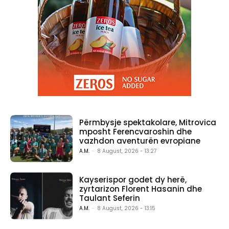
Përmbysje spektakolare, Mitrovica
mposht Ferencvaroshin dhe
vazhdon aventurën evropiane
A.M.
-
8 August, 2026 - 13:27
Kayserispor godet dy herë,
zyrtarizon Florent Hasanin dhe
Taulant Seferin
A.M.
-
8 August, 2026 - 13:15