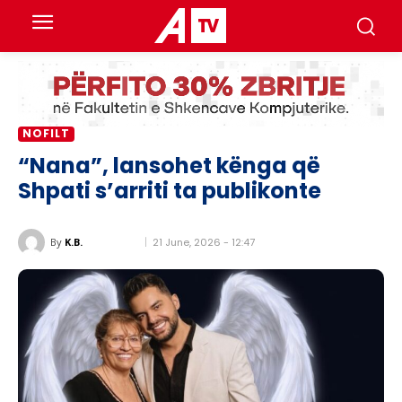
NOFILT
“Nana”, lansohet kënga që
Shpati s’arriti ta publikonte
21 June, 2026 - 12:47
By
K.B.