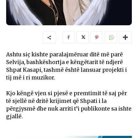
Ashtu siç kishte paralajmëruar ditë më parë
Selvija, bashkëshortja e këngëtarit të ndjerë
Shpat Kasapi, tashmë është lansuar projekti i
tij më i ri muzikor.
Kjo këngë vjen si pjesë e premtimit të saj për
të sjellë në dritë krijimet që Shpati i la
përgjysmë dhe nuk arriti t’i publikonte sa ishte
gjallë.