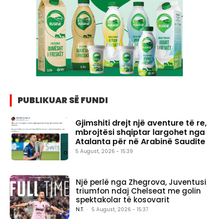
PUBLIKUAR SË FUNDI
Gjimshiti drejt një aventure të re,
mbrojtësi shqiptar largohet nga
Atalanta për në Arabinë Saudite
5 August, 2026 - 15:39
Një perlë nga Zhegrova, Juventusi
triumfon ndaj Chelseat me golin
spektakolar të kosovarit
N.T.
-
5 August, 2026 - 15:37