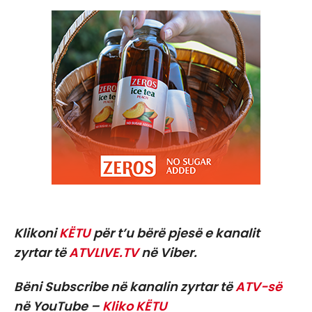
Klikoni
KËTU
për t’u bërë pjesë e kanalit
zyrtar të
ATVLIVE.TV
në Viber.
Bëni Subscribe në kanalin zyrtar të
ATV-së
në YouTube –
Kliko KËTU