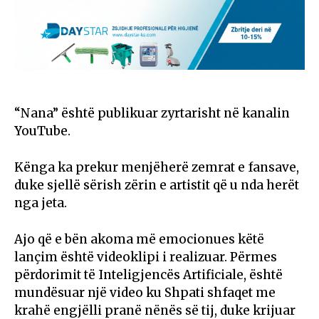
“Nana” është publikuar zyrtarisht në kanalin
YouTube.
Kënga ka prekur menjëherë zemrat e fansave,
duke sjellë sërish zërin e artistit që u nda herët
nga jeta.
Ajo që e bën akoma më emocionues këtë
lançim është videoklipi i realizuar. Përmes
përdorimit të Inteligjencës Artificiale, është
mundësuar një video ku Shpati shfaqet me
krahë engjëlli pranë nënës së tij, duke krijuar