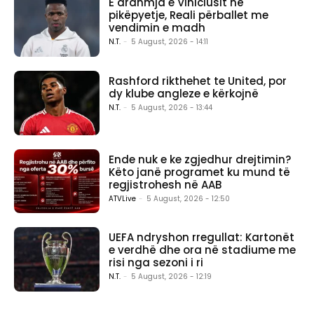
E ardhmja e Viniciusit në
pikëpyetje, Reali përballet me
vendimin e madh
N.T.
-
5 August, 2026 - 14:11
Rashford rikthehet te United, por
dy klube angleze e kërkojnë
N.T.
-
5 August, 2026 - 13:44
Ende nuk e ke zgjedhur drejtimin?
Këto janë programet ku mund të
regjistrohesh në AAB
ATVLive
-
5 August, 2026 - 12:50
UEFA ndryshon rregullat: Kartonët
e verdhë dhe ora në stadiume me
risi nga sezoni i ri
N.T.
-
5 August, 2026 - 12:19